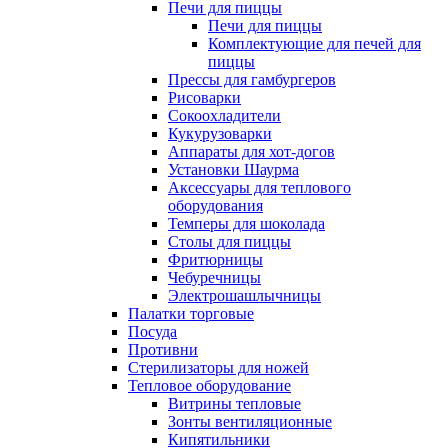
Печи для пиццы
Печи для пиццы
Комплектующие для печей для
пиццы
Прессы для гамбургеров
Рисоварки
Сокоохладители
Кукурузоварки
Аппараты для хот-догов
Установки Шаурма
Аксессуары для теплового
оборудования
Темперы для шоколада
Столы для пиццы
Фритюрницы
Чебуречницы
Электрошашлычницы
Палатки торговые
Посуда
Противни
Стерилизаторы для ножей
Тепловое оборудование
Витрины тепловые
Зонты вентиляционные
Кипятильники