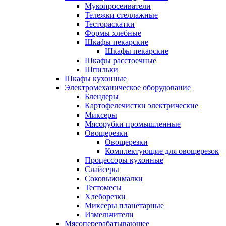
Мукопросеиватели
Тележки стеллажные
Тестораскатки
Формы хлебные
Шкафы пекарские
Шкафы пекарские
Шкафы расстоечные
Шпильки
Шкафы кухонные
Электромеханическое оборудование
Блендеры
Картофелечистки электрические
Миксеры
Мясорубки промышленные
Овощерезки
Овощерезки
Комплектующие для овощерезок
Процессоры кухонные
Слайсеры
Соковыжималки
Тестомесы
Хлеборезки
Миксеры планетарные
Измельчители
Мясоперерабатывающее