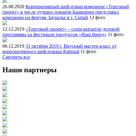
26.08.2020
Корпоративный шеф-повар компании «Торговый
проект» в числе лучших поваров Башкирии представил
компанию на форуме Зауралье в г. Сибай
12 фото
12.12.2019
«Торговый проект» – соорганизатор деловой
программы на фестивале продуктов «Наш бренд»
11 фото
06.12.2019
31 октября 2019 г. Вкусный мастер-класс от
корпоративного шеф-повара Rational
11 фото
Смотреть все
Наши партнеры