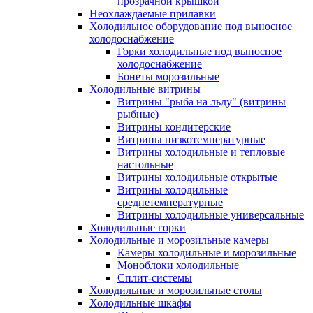
прозрачной крышкой
Неохлаждаемые прилавки
Холодильное оборудование под выносное
холодоснабжение
Горки холодильные под выносное
холодоснабжение
Бонеты морозильные
Холодильные витрины
Витрины "рыба на льду" (витрины
рыбные)
Витрины кондитерские
Витрины низкотемпературные
Витрины холодильные и тепловые
настольные
Витрины холодильные открытые
Витрины холодильные
среднетемпературные
Витрины холодильные универсальные
Холодильные горки
Холодильные и морозильные камеры
Камеры холодильные и морозильные
Моноблоки холодильные
Сплит-системы
Холодильные и морозильные столы
Холодильные шкафы