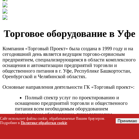
Торговое оборудование в Уфе
Компания «Торговый Проект» была создана в 1999 году и на
сегодняшний день является ведущим торгово-сервисным
предприятием, специализирующимся в области комплексного
оснащения и автоматизации предприятий торговли и
общественного питания в г. Уфе, Республике Башкортостан,
Оренбургской и Челябинской областях.
Основные направления деятельности ГК «Торговый проект»:
Полный спектр услуг по проектированию и
оснащению предприятий торговли и общественного
питания всем необходимым оборудованием
(холодильное оборудование, технологическое
Сайт использует файлы cookie, обрабатываемые Вашим браузером.
оборудование, стеллажное оборудование и т.д.);
Принимаю
Подробнее в
Политике обработки cookie
.
Автоматизация торговых процессов и внедрения
программных продуктов;
Гарантийное и послегарантийное сервисное