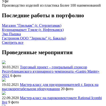
Уфе
Производство изделий из пластика
Более 100 наименований
Последние работы в портфолио
Магазин "Грильяж" (г. Стерлитамак)
Кулинармаркет Тэмле (г. Нефтекамск)
Эко Пышка
Гастроном ООО "Зириклы" (с. Бакалы)
Смотреть все
Проведенные мероприятия
30.03.2021
Торговый проект – генеральный спонсор
Республиканского кулинарного чемпионата «Gastro Master»
2021
6 фото
19.02.2021
Мастер-класс для предпринимателей г. Бирск на
высокорентабельном оборудовании
20 фото
22.09.2020
Мастер-класс на пароконвектомате Rational Icombi
live
9 фото