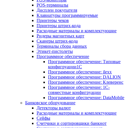
POS-терминалы
Дисплеи покупателя
Клавиатуры программируемые
Принтеры чеков
Принтеры штрих-кода
Расходные материалы и комплектующие
Ридеры магнитных карт
Сканеры штрих-кода
Терминалы сбора данных
Этикет-пистолеты
Программное обеспечение
Программное обеспечение: Типовые
конфигруации1С
Программное обеспечение: ilexx
Программное обеспечение: DALION
Программное обеспечение: Клеверенс
Программное обеспечение: 1С-
совместные конфигруации
Программное обеспечение: DataMobile
Банковское оборудование
Детекторы валют
Расходные материалы и комплектующие
Сейфы
Счетчики и сортировщики банкнот