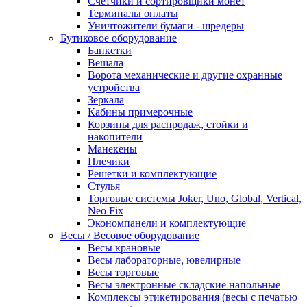
Счетчики и сортировщики монет
Терминалы оплаты
Уничтожители бумаги - шредеры
Бутиковое оборудование
Банкетки
Вешала
Ворота механические и другие охранные
устройства
Зеркала
Кабины примерочные
Корзины для распродаж, стойки и
накопители
Манекены
Плечики
Решетки и комплектующие
Стулья
Торговые системы Joker, Uno, Global, Vertical,
Neo Fix
Экономпанели и комплектующие
Весы / Весовое оборудование
Весы крановые
Весы лабораторные, ювелирные
Весы торговые
Весы электронные складские напольные
Комплексы этикетирования (весы с печатью