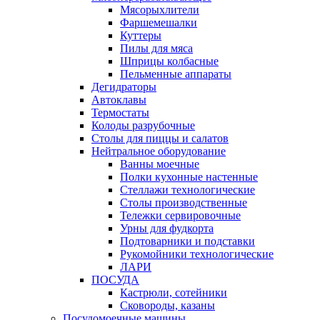
Мясорыхлители
Фаршемешалки
Куттеры
Пилы для мяса
Шприцы колбасные
Пельменные аппараты
Дегидраторы
Автоклавы
Термостаты
Колоды разрубочные
Столы для пиццы и салатов
Нейтральное оборудование
Ванны моечные
Полки кухонные настенные
Стеллажи технологические
Столы производственные
Тележки сервировочные
Урны для фудкорта
Подтоварники и подставки
Рукомойники технологические
ЛАРИ
ПОСУДА
Кастрюли, сотейники
Сковороды, казаны
Посудомоечные машины