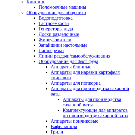
Клининг
Поломоечные машины
Оборудование для общепита
Водоподготовка
Гастроемкости
Генераторы льда
Доски разделочные
Жироуловители
Запайщики настольные
Лапшерезки
Линии раздачи/самообслуживания
Оборудование для фаст-фуда
Аппараты блинные
Аппараты для нарезки картофеля
спиралью
Аппараты для попкорна
Аппараты для производства сахарной
ваты
Аппараты для производства
сахарной ваты
Комплектующие для аппаратов
по производству сахарной ваты
Аппараты пончиковые
Вафельницы
Грили