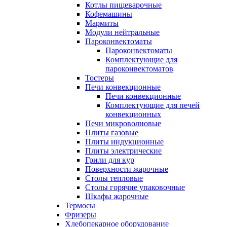
Котлы пищеварочные
Кофемашины
Мармиты
Модули нейтральные
Пароконвектоматы
Пароконвектоматы
Комплектующие для
пароконвектоматов
Тостеры
Печи конвекционные
Печи конвекционные
Комплектующие для печей
конвекционных
Печи микроволновые
Плиты газовые
Плиты индукционные
Плиты электрические
Грили для кур
Поверхности жарочные
Столы тепловые
Столы горячие упаковочные
Шкафы жарочные
Термосы
Фризеры
Хлебопекарное оборудование