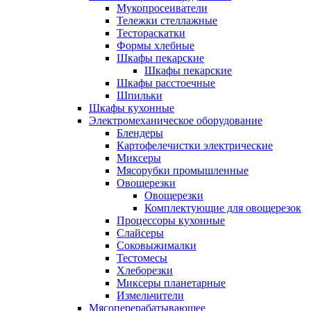
Мукопросеиватели
Тележки стеллажные
Тестораскатки
Формы хлебные
Шкафы пекарские
Шкафы пекарские
Шкафы расстоечные
Шпильки
Шкафы кухонные
Электромеханическое оборудование
Блендеры
Картофелечистки электрические
Миксеры
Мясорубки промышленные
Овощерезки
Овощерезки
Комплектующие для овощерезок
Процессоры кухонные
Слайсеры
Соковыжималки
Тестомесы
Хлеборезки
Миксеры планетарные
Измельчители
Мясоперерабатывающее