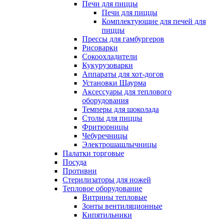
Печи для пиццы
Печи для пиццы
Комплектующие для печей для
пиццы
Прессы для гамбургеров
Рисоварки
Сокоохладители
Кукурузоварки
Аппараты для хот-догов
Установки Шаурма
Аксессуары для теплового
оборудования
Темперы для шоколада
Столы для пиццы
Фритюрницы
Чебуречницы
Электрошашлычницы
Палатки торговые
Посуда
Противни
Стерилизаторы для ножей
Тепловое оборудование
Витрины тепловые
Зонты вентиляционные
Кипятильники