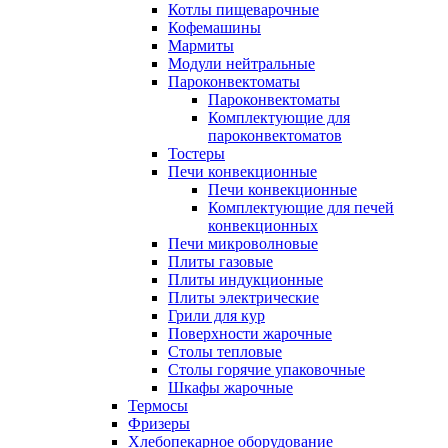
Котлы пищеварочные
Кофемашины
Мармиты
Модули нейтральные
Пароконвектоматы
Пароконвектоматы
Комплектующие для
пароконвектоматов
Тостеры
Печи конвекционные
Печи конвекционные
Комплектующие для печей
конвекционных
Печи микроволновые
Плиты газовые
Плиты индукционные
Плиты электрические
Грили для кур
Поверхности жарочные
Столы тепловые
Столы горячие упаковочные
Шкафы жарочные
Термосы
Фризеры
Хлебопекарное оборудование