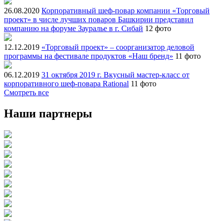
26.08.2020
Корпоративный шеф-повар компании «Торговый
проект» в числе лучших поваров Башкирии представил
компанию на форуме Зауралье в г. Сибай
12 фото
12.12.2019
«Торговый проект» – соорганизатор деловой
программы на фестивале продуктов «Наш бренд»
11 фото
06.12.2019
31 октября 2019 г. Вкусный мастер-класс от
корпоративного шеф-повара Rational
11 фото
Смотреть все
Наши партнеры