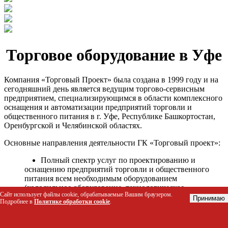
Торговое оборудование в Уфе
Компания «Торговый Проект» была создана в 1999 году и на
сегодняшний день является ведущим торгово-сервисным
предприятием, специализирующимся в области комплексного
оснащения и автоматизации предприятий торговли и
общественного питания в г. Уфе, Республике Башкортостан,
Оренбургской и Челябинской областях.
Основные направления деятельности ГК «Торговый проект»:
Полный спектр услуг по проектированию и
оснащению предприятий торговли и общественного
питания всем необходимым оборудованием
(холодильное оборудование, технологическое
Сайт использует файлы cookie, обрабатываемые Вашим браузером.
оборудование, стеллажное оборудование и т.д.);
Принимаю
Подробнее в
Политике обработки cookie
.
Автоматизация торговых процессов и внедрения
программных продуктов;
Гарантийное и послегарантийное сервисное