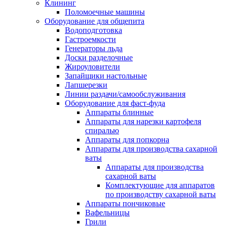
Клининг
Поломоечные машины
Оборудование для общепита
Водоподготовка
Гастроемкости
Генераторы льда
Доски разделочные
Жироуловители
Запайщики настольные
Лапшерезки
Линии раздачи/самообслуживания
Оборудование для фаст-фуда
Аппараты блинные
Аппараты для нарезки картофеля
спиралью
Аппараты для попкорна
Аппараты для производства сахарной
ваты
Аппараты для производства
сахарной ваты
Комплектующие для аппаратов
по производству сахарной ваты
Аппараты пончиковые
Вафельницы
Грили