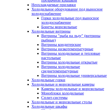
прозрачной крышкой
Неохлаждаемые прилавки
Холодильное оборудование под выносное
холодоснабжение
Горки холодильные под выносное
холодоснабжение
Бонеты морозильные
Холодильные витрины
Витрины "рыба на льду" (витрины
рыбные)
Витрины кондитерские
Витрины низкотемпературные
Витрины холодильные и тепловые
настольные
Витрины холодильные открытые
Витрины холодильные
среднетемпературные
Витрины холодильные универсальные
Холодильные горки
Холодильные и морозильные камеры
Камеры холодильные и морозильные
Моноблоки холодильные
Сплит-системы
Холодильные и морозильные столы
Холодильные шкафы