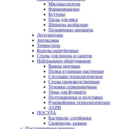
Мясорыхлители
Фаршемешалки
Куттеры
Пилы для мяса
Шприцы колбасные
Пельменные аппараты
Дегидраторы
Автоклавы
Термостаты
Колоды разрубочные
Столы для пиццы и салатов
Нейтральное оборудование
Ванны моечные
Полки кухонные настенные
Стеллажи технологические
Столы производственные
Тележки сервировочные
Урны для фудкорта
Подтоварники и подставки
Рукомойники технологические
ЛАРИ
ПОСУДА
Кастрюли, сотейники
Сковороды, казаны
Посудомоечные машины