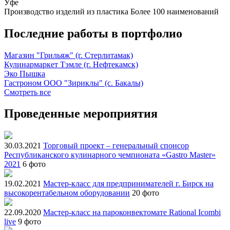
Уфе
Производство изделий из пластика
Более 100 наименований
Последние работы в портфолио
Магазин "Грильяж" (г. Стерлитамак)
Кулинармаркет Тэмле (г. Нефтекамск)
Эко Пышка
Гастроном ООО "Зириклы" (с. Бакалы)
Смотреть все
Проведенные мероприятия
30.03.2021
Торговый проект – генеральный спонсор
Республиканского кулинарного чемпионата «Gastro Master»
2021
6 фото
19.02.2021
Мастер-класс для предпринимателей г. Бирск на
высокорентабельном оборудовании
20 фото
22.09.2020
Мастер-класс на пароконвектомате Rational Icombi
live
9 фото