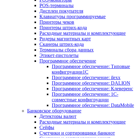
POS-терминалы
Дисплеи покупателя
Клавиатуры программируемые
Принтеры чеков
Принтеры штрих-кода
Расходные материалы и комплектующие
Ридеры магнитных карт
Сканеры штрих-кода
Терминалы сбора данных
Этикет-пистолеты
Программное обеспечение
Программное обеспечение: Типовые
конфигруации1С
Программное обеспечение: ilexx
Программное обеспечение: DALION
Программное обеспечение: Клеверенс
Программное обеспечение: 1С-
совместные конфигруации
Программное обеспечение: DataMobile
Банковское оборудование
Детекторы валют
Расходные материалы и комплектующие
Сейфы
Счетчики и сортировщики банкнот