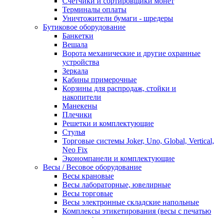
Счетчики и сортировщики монет
Терминалы оплаты
Уничтожители бумаги - шредеры
Бутиковое оборудование
Банкетки
Вешала
Ворота механические и другие охранные
устройства
Зеркала
Кабины примерочные
Корзины для распродаж, стойки и
накопители
Манекены
Плечики
Решетки и комплектующие
Стулья
Торговые системы Joker, Uno, Global, Vertical,
Neo Fix
Экономпанели и комплектующие
Весы / Весовое оборудование
Весы крановые
Весы лабораторные, ювелирные
Весы торговые
Весы электронные складские напольные
Комплексы этикетирования (весы с печатью