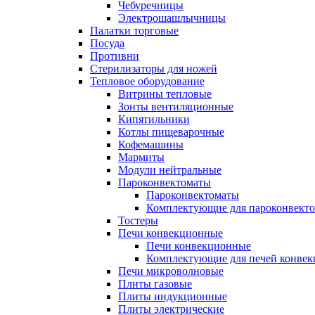
Чебуречницы
Электрошашлычницы
Палатки торговые
Посуда
Противни
Стерилизаторы для ножей
Тепловое оборудование
Витрины тепловые
Зонты вентиляционные
Кипятильники
Котлы пищеварочные
Кофемашины
Мармиты
Модули нейтральные
Пароконвектоматы
Пароконвектоматы
Комплектующие для пароконвекто
Тостеры
Печи конвекционные
Печи конвекционные
Комплектующие для печей конве
Печи микроволновые
Плиты газовые
Плиты индукционные
Плиты электрические