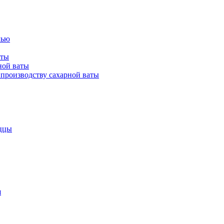
лью
аты
ной ваты
производству сахарной ваты
ццы
я