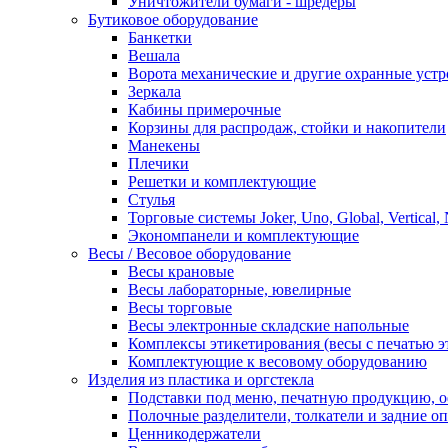
Уничтожители бумаги - шредеры
Бутиковое оборудование
Банкетки
Вешала
Ворота механические и другие охранные устр
Зеркала
Кабины примерочные
Корзины для распродаж, стойки и накопители
Манекены
Плечики
Решетки и комплектующие
Стулья
Торговые системы Joker, Uno, Global, Vertical,
Экономпанели и комплектующие
Весы / Весовое оборудование
Весы крановые
Весы лабораторные, ювелирные
Весы торговые
Весы электронные складские напольные
Комплексы этикетирования (весы с печатью э
Комплектующие к весовому оборудованию
Изделия из пластика и оргстекла
Подставки под меню, печатную продукцию, 
Полочные разделители, толкатели и задние о
Ценникодержатели