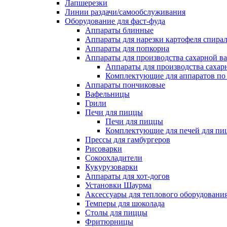
Лапшерезки
Линии раздачи/самообслуживания
Оборудование для фаст-фуда
Аппараты блинные
Аппараты для нарезки картофеля спира
Аппараты для попкорна
Аппараты для производства сахарной в
Аппараты для производства сахар
Комплектующие для аппаратов по 
Аппараты пончиковые
Вафельницы
Грили
Печи для пиццы
Печи для пиццы
Комплектующие для печей для пи
Прессы для гамбургеров
Рисоварки
Сокоохладители
Кукурузоварки
Аппараты для хот-догов
Установки Шаурма
Аксессуары для теплового оборудовани
Темперы для шоколада
Столы для пиццы
Фритюрницы