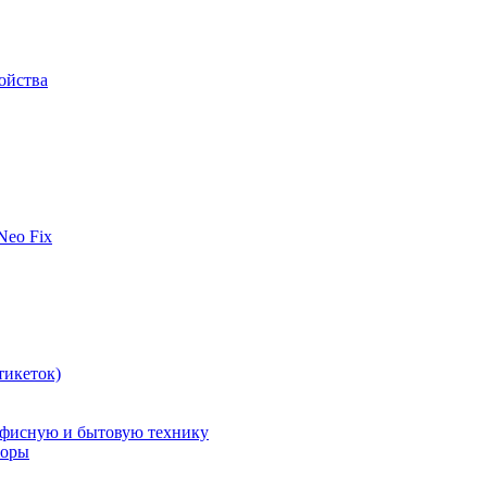
ойства
 Neo Fix
тикеток)
офисную и бытовую технику
поры