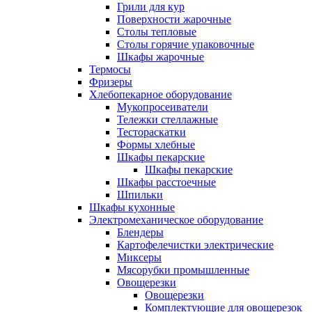
Грили для кур
Поверхности жарочные
Столы тепловые
Столы горячие упаковочные
Шкафы жарочные
Термосы
Фризеры
Хлебопекарное оборудование
Мукопросеиватели
Тележки стеллажные
Тестораскатки
Формы хлебные
Шкафы пекарские
Шкафы пекарские
Шкафы расстоечные
Шпильки
Шкафы кухонные
Электромеханическое оборудование
Блендеры
Картофелечистки электрические
Миксеры
Мясорубки промышленные
Овощерезки
Овощерезки
Комплектующие для овощерезок