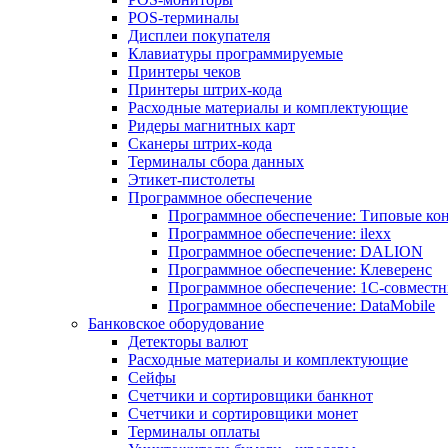
POS-терминалы
Дисплеи покупателя
Клавиатуры программируемые
Принтеры чеков
Принтеры штрих-кода
Расходные материалы и комплектующие
Ридеры магнитных карт
Сканеры штрих-кода
Терминалы сбора данных
Этикет-пистолеты
Программное обеспечение
Программное обеспечение: Типовые к
Программное обеспечение: ilexx
Программное обеспечение: DALION
Программное обеспечение: Клеверенс
Программное обеспечение: 1С-совмест
Программное обеспечение: DataMobile
Банковское оборудование
Детекторы валют
Расходные материалы и комплектующие
Сейфы
Счетчики и сортировщики банкнот
Счетчики и сортировщики монет
Терминалы оплаты