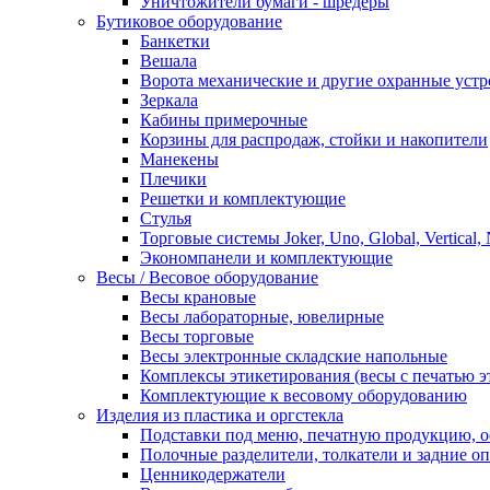
Уничтожители бумаги - шредеры
Бутиковое оборудование
Банкетки
Вешала
Ворота механические и другие охранные устр
Зеркала
Кабины примерочные
Корзины для распродаж, стойки и накопители
Манекены
Плечики
Решетки и комплектующие
Стулья
Торговые системы Joker, Uno, Global, Vertical,
Экономпанели и комплектующие
Весы / Весовое оборудование
Весы крановые
Весы лабораторные, ювелирные
Весы торговые
Весы электронные складские напольные
Комплексы этикетирования (весы с печатью э
Комплектующие к весовому оборудованию
Изделия из пластика и оргстекла
Подставки под меню, печатную продукцию, 
Полочные разделители, толкатели и задние о
Ценникодержатели