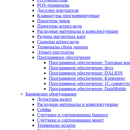
POS-терминалы
Дисплеи покупателя
Клавиатуры программируемые
Принтеры чеков
Принтеры штрих-кода
Расходные материалы и комплектующие
Ридеры магнитных карт
Сканеры штрих-кода
Терминалы сбора данных
Этикет-пистолеты
Программное обеспечение
Программное обеспечение: Типовые к
Программное обеспечение: ilexx
Программное обеспечение: DALION
Программное обеспечение: Клеверенс
Программное обеспечение: 1С-совмест
Программное обеспечение: DataMobile
Банковское оборудование
Детекторы валют
Расходные материалы и комплектующие
Сейфы
Счетчики и сортировщики банкнот
Счетчики и сортировщики монет
Терминалы оплаты