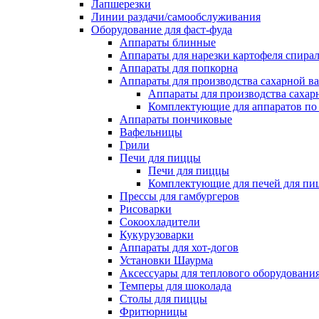
Лапшерезки
Линии раздачи/самообслуживания
Оборудование для фаст-фуда
Аппараты блинные
Аппараты для нарезки картофеля спира
Аппараты для попкорна
Аппараты для производства сахарной в
Аппараты для производства сахар
Комплектующие для аппаратов по 
Аппараты пончиковые
Вафельницы
Грили
Печи для пиццы
Печи для пиццы
Комплектующие для печей для пи
Прессы для гамбургеров
Рисоварки
Сокоохладители
Кукурузоварки
Аппараты для хот-догов
Установки Шаурма
Аксессуары для теплового оборудовани
Темперы для шоколада
Столы для пиццы
Фритюрницы