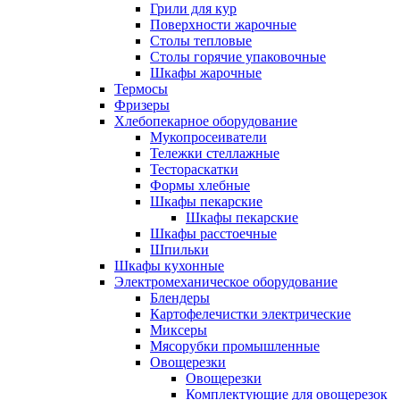
Грили для кур
Поверхности жарочные
Столы тепловые
Столы горячие упаковочные
Шкафы жарочные
Термосы
Фризеры
Хлебопекарное оборудование
Мукопросеиватели
Тележки стеллажные
Тестораскатки
Формы хлебные
Шкафы пекарские
Шкафы пекарские
Шкафы расстоечные
Шпильки
Шкафы кухонные
Электромеханическое оборудование
Блендеры
Картофелечистки электрические
Миксеры
Мясорубки промышленные
Овощерезки
Овощерезки
Комплектующие для овощерезок