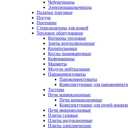
Чебуречницы
Электрошашлычницы
Палатки торговые
Посуда
Противни
Стерилизаторы для ножей
Тепловое оборудование
Витрины тепловые
Зонты вентиляционные
Кипятильники
Котлы пищеварочные
Кофемашины
Мармиты
Модули нейтральные
Пароконвектоматы
Пароконвектоматы
Комплектующие для пароконвекто
Тостеры
Печи конвекционные
Печи конвекционные
Комплектующие для печей конве
Печи микроволновые
Плиты газовые
Плиты индукционные
Плиты электрические