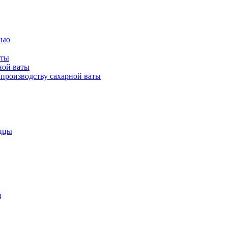
лью
аты
ной ваты
производству сахарной ваты
ццы
я