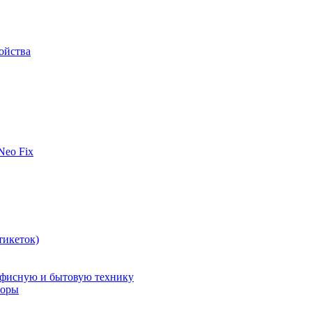
ойства
 Neo Fix
тикеток)
офисную и бытовую технику
поры