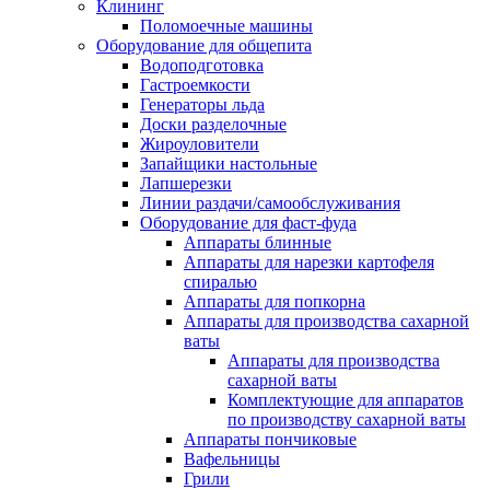
Клининг
Поломоечные машины
Оборудование для общепита
Водоподготовка
Гастроемкости
Генераторы льда
Доски разделочные
Жироуловители
Запайщики настольные
Лапшерезки
Линии раздачи/самообслуживания
Оборудование для фаст-фуда
Аппараты блинные
Аппараты для нарезки картофеля
спиралью
Аппараты для попкорна
Аппараты для производства сахарной
ваты
Аппараты для производства
сахарной ваты
Комплектующие для аппаратов
по производству сахарной ваты
Аппараты пончиковые
Вафельницы
Грили