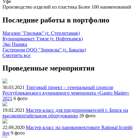
Уфе
Производство изделий из пластика
Более 100 наименований
Последние работы в портфолио
Магазин "Грильяж" (г. Стерлитамак)
Кулинармаркет Тэмле (г. Нефтекамск)
Эко Пышка
Гастроном ООО "Зириклы" (с. Бакалы)
Смотреть все
Проведенные мероприятия
30.03.2021
Торговый проект – генеральный спонсор
Республиканского кулинарного чемпионата «Gastro Master»
2021
6 фото
19.02.2021
Мастер-класс для предпринимателей г. Бирск на
высокорентабельном оборудовании
20 фото
22.09.2020
Мастер-класс на пароконвектомате Rational Icombi
live
9 фото