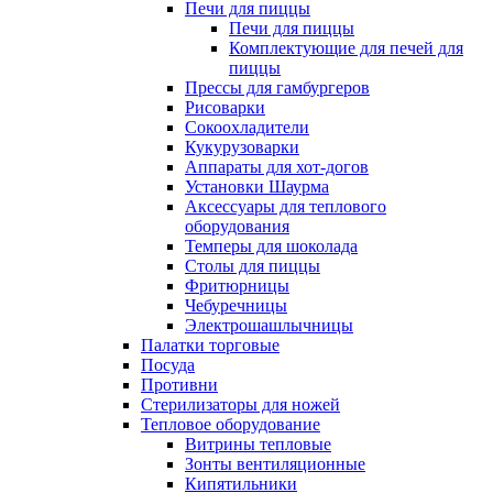
Печи для пиццы
Печи для пиццы
Комплектующие для печей для
пиццы
Прессы для гамбургеров
Рисоварки
Сокоохладители
Кукурузоварки
Аппараты для хот-догов
Установки Шаурма
Аксессуары для теплового
оборудования
Темперы для шоколада
Столы для пиццы
Фритюрницы
Чебуречницы
Электрошашлычницы
Палатки торговые
Посуда
Противни
Стерилизаторы для ножей
Тепловое оборудование
Витрины тепловые
Зонты вентиляционные
Кипятильники