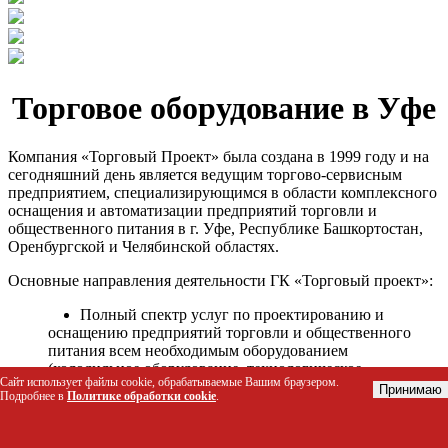
Торговое оборудование в Уфе
Компания «Торговый Проект» была создана в 1999 году и на
сегодняшний день является ведущим торгово-сервисным
предприятием, специализирующимся в области комплексного
оснащения и автоматизации предприятий торговли и
общественного питания в г. Уфе, Республике Башкортостан,
Оренбургской и Челябинской областях.
Основные направления деятельности ГК «Торговый проект»:
Полный спектр услуг по проектированию и
оснащению предприятий торговли и общественного
питания всем необходимым оборудованием
(холодильное оборудование, технологическое
Сайт использует файлы cookie, обрабатываемые Вашим браузером.
оборудование, стеллажное оборудование и т.д.);
Принимаю
Подробнее в
Политике обработки cookie
.
Автоматизация торговых процессов и внедрения
программных продуктов;
Гарантийное и послегарантийное сервисное