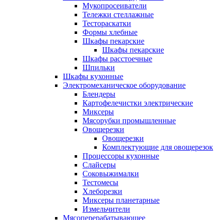
Мукопросеиватели
Тележки стеллажные
Тестораскатки
Формы хлебные
Шкафы пекарские
Шкафы пекарские
Шкафы расстоечные
Шпильки
Шкафы кухонные
Электромеханическое оборудование
Блендеры
Картофелечистки электрические
Миксеры
Мясорубки промышленные
Овощерезки
Овощерезки
Комплектующие для овощерезок
Процессоры кухонные
Слайсеры
Соковыжималки
Тестомесы
Хлеборезки
Миксеры планетарные
Измельчители
Мясоперерабатывающее