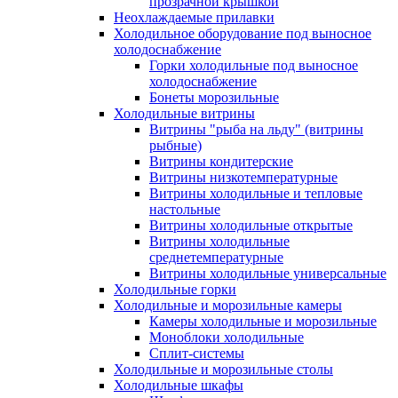
прозрачной крышкой
Неохлаждаемые прилавки
Холодильное оборудование под выносное
холодоснабжение
Горки холодильные под выносное
холодоснабжение
Бонеты морозильные
Холодильные витрины
Витрины "рыба на льду" (витрины
рыбные)
Витрины кондитерские
Витрины низкотемпературные
Витрины холодильные и тепловые
настольные
Витрины холодильные открытые
Витрины холодильные
среднетемпературные
Витрины холодильные универсальные
Холодильные горки
Холодильные и морозильные камеры
Камеры холодильные и морозильные
Моноблоки холодильные
Сплит-системы
Холодильные и морозильные столы
Холодильные шкафы