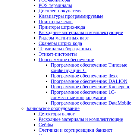
POS-терминалы
Дисплеи покупателя
Клавиатуры программируемые
Принтеры чеков
Принтеры штрих-кода
Расходные материалы и комплектующие
Ридеры магнитных карт
Сканеры штрих-кода
Терминалы сбора данных
Этикет-пистолеты
Программное обеспечение
Программное обеспечение: Типовые
конфигруации1С
Программное обеспечение: ilexx
Программное обеспечение: DALION
Программное обеспечение: Клеверенс
Программное обеспечение: 1С-
совместные конфигруации
Программное обеспечение: DataMobile
Банковское оборудование
Детекторы валют
Расходные материалы и комплектующие
Сейфы
Счетчики и сортировщики банкнот