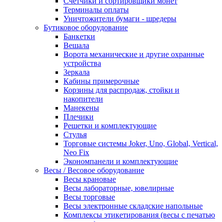
Счетчики и сортировщики монет
Терминалы оплаты
Уничтожители бумаги - шредеры
Бутиковое оборудование
Банкетки
Вешала
Ворота механические и другие охранные
устройства
Зеркала
Кабины примерочные
Корзины для распродаж, стойки и
накопители
Манекены
Плечики
Решетки и комплектующие
Стулья
Торговые системы Joker, Uno, Global, Vertical,
Neo Fix
Экономпанели и комплектующие
Весы / Весовое оборудование
Весы крановые
Весы лабораторные, ювелирные
Весы торговые
Весы электронные складские напольные
Комплексы этикетирования (весы с печатью