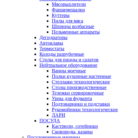
Мясорыхлители
Фаршемешалки
Куттеры
Пилы для мяса
Шприцы колбасные
Пельменные аппараты
Дегидраторы
Автоклавы
Термостаты
Колоды разрубочные
Столы для пиццы и салатов
Нейтральное оборудование
Ванны моечные
Полки кухонные настенные
Стеллажи технологические
Столы производственные
Тележки сервировочные
Урны для фудкорта
Подтоварники и подставки
Рукомойники технологические
ЛАРИ
ПОСУДА
Кастрюли, сотейники
Сковороды, казаны
Посудомоечные машины