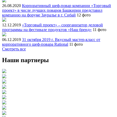
26.08.2020
Корпоративный шеф-повар компании «Торговый
проект» в числе лучших поваров Башкирии представил
компанию на форуме Зауралье в г. Сибай
12 фото
12.12.2019
«Торговый проект» – соорганизатор деловой
программы на фестивале продуктов «Наш бренд»
11 фото
06.12.2019
31 октября 2019 г. Вкусный мастер-класс от
корпоративного шеф-повара Rational
11 фото
Смотреть все
Наши партнеры