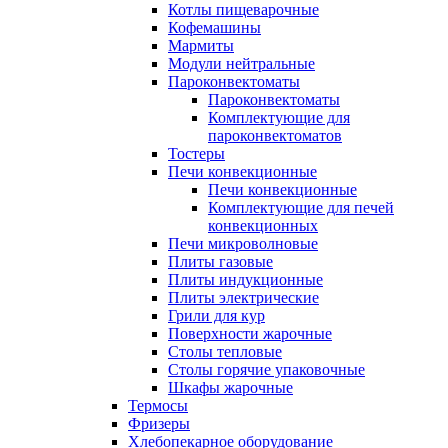
Котлы пищеварочные
Кофемашины
Мармиты
Модули нейтральные
Пароконвектоматы
Пароконвектоматы
Комплектующие для
пароконвектоматов
Тостеры
Печи конвекционные
Печи конвекционные
Комплектующие для печей
конвекционных
Печи микроволновые
Плиты газовые
Плиты индукционные
Плиты электрические
Грили для кур
Поверхности жарочные
Столы тепловые
Столы горячие упаковочные
Шкафы жарочные
Термосы
Фризеры
Хлебопекарное оборудование