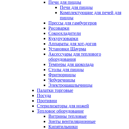
Печи для пиццы
Печи для пиццы
Комплектующие для печей для
пиццы
Прессы для гамбургеров
Рисоварки
Сокоохладители
Кукурузоварки
Аппараты для хот-догов
Установки Шаурма
Аксессуары для теплового
оборудования
Темперы для шоколада
Столы для пиццы
Фритюрницы
Чебуречницы
Электрошашлычницы
Палатки торговые
Посуда
Противни
Стерилизаторы для ножей
Тепловое оборудование
Витрины тепловые
Зонты вентиляционные
Кипятильники