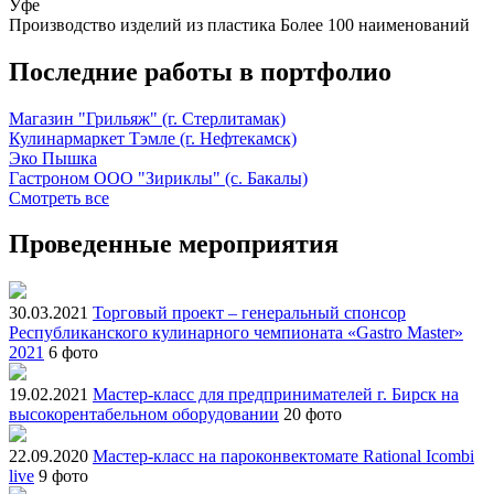
Уфе
Производство изделий из пластика
Более 100 наименований
Последние работы в портфолио
Магазин "Грильяж" (г. Стерлитамак)
Кулинармаркет Тэмле (г. Нефтекамск)
Эко Пышка
Гастроном ООО "Зириклы" (с. Бакалы)
Смотреть все
Проведенные мероприятия
30.03.2021
Торговый проект – генеральный спонсор
Республиканского кулинарного чемпионата «Gastro Master»
2021
6 фото
19.02.2021
Мастер-класс для предпринимателей г. Бирск на
высокорентабельном оборудовании
20 фото
22.09.2020
Мастер-класс на пароконвектомате Rational Icombi
live
9 фото