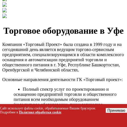
Торговое оборудование в Уфе
Компания «Торговый Проект» была создана в 1999 году и на
сегодняшний день является ведущим торгово-сервисным
предприятием, специализирующимся в области комплексного
оснащения и автоматизации предприятий торговли и
общественного питания в г. Уфе, Республике Башкортостан,
Оренбургской и Челябинской областях.
Основные направления деятельности ГК «Торговый проект»:
Полный спектр услуг по проектированию и
оснащению предприятий торговли и общественного
питания всем необходимым оборудованием
(холодильное оборудование, технологическое
Сайт использует файлы cookie, обрабатываемые Вашим браузером.
оборудование, стеллажное оборудование и т.д.);
Принимаю
Подробнее в
Политике обработки cookie
.
Автоматизация торговых процессов и внедрения
программных продуктов;
Гарантийное и послегарантийное сервисное