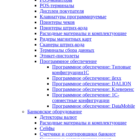
POS-терминалы
Дисплеи покупателя
Клавиатуры программируемые
Принтеры чеков
Принтеры штрих-кода
Расходные материалы и комплектующие
Ридеры магнитных карт
Сканеры штрих-кода
Терминалы сбора данных
Этикет-пистолеты
Программное обеспечение
Программное обеспечение: Типовые
конфигруации1С
Программное обеспечение: ilexx
Программное обеспечение: DALION
Программное обеспечение: Клеверенс
Программное обеспечение: 1С-
совместные конфигруации
Программное обеспечение: DataMobile
Банковское оборудование
Детекторы валют
Расходные материалы и комплектующие
Сейфы
Счетчики и сортировщики банкнот