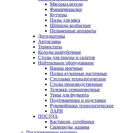
Мясорыхлители
Фаршемешалки
Куттеры
Пилы для мяса
Шприцы колбасные
Пельменные аппараты
Дегидраторы
Автоклавы
Термостаты
Колоды разрубочные
Столы для пиццы и салатов
Нейтральное оборудование
Ванны моечные
Полки кухонные настенные
Стеллажи технологические
Столы производственные
Тележки сервировочные
Урны для фудкорта
Подтоварники и подставки
Рукомойники технологические
ЛАРИ
ПОСУДА
Кастрюли, сотейники
Сковороды, казаны
Посудомоечные машины