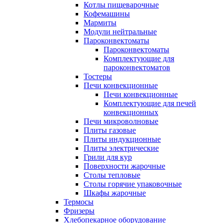
Котлы пищеварочные
Кофемашины
Мармиты
Модули нейтральные
Пароконвектоматы
Пароконвектоматы
Комплектующие для
пароконвектоматов
Тостеры
Печи конвекционные
Печи конвекционные
Комплектующие для печей
конвекционных
Печи микроволновые
Плиты газовые
Плиты индукционные
Плиты электрические
Грили для кур
Поверхности жарочные
Столы тепловые
Столы горячие упаковочные
Шкафы жарочные
Термосы
Фризеры
Хлебопекарное оборудование