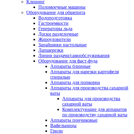
Клининг
Поломоечные машины
Оборудование для общепита
Водоподготовка
Гастроемкости
Генераторы льда
Доски разделочные
Жироуловители
Запайщики настольные
Лапшерезки
Линии раздачи/самообслуживания
Оборудование для фаст-фуда
Аппараты блинные
Аппараты для нарезки картофеля
спиралью
Аппараты для попкорна
Аппараты для производства сахарной
ваты
Аппараты для производства
сахарной ваты
Комплектующие для аппаратов
по производству сахарной ваты
Аппараты пончиковые
Вафельницы
Грили