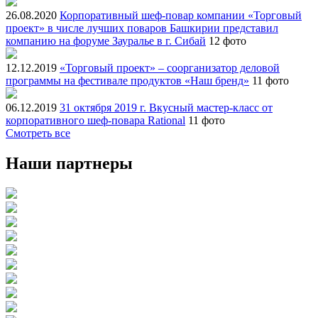
26.08.2020
Корпоративный шеф-повар компании «Торговый
проект» в числе лучших поваров Башкирии представил
компанию на форуме Зауралье в г. Сибай
12 фото
12.12.2019
«Торговый проект» – соорганизатор деловой
программы на фестивале продуктов «Наш бренд»
11 фото
06.12.2019
31 октября 2019 г. Вкусный мастер-класс от
корпоративного шеф-повара Rational
11 фото
Смотреть все
Наши партнеры