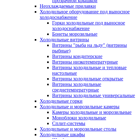
прозрачной крышкой
Неохлаждаемые прилавки
Холодильное оборудование под выносное
холодоснабжение
Горки холодильные под выносное
холодоснабжение
Бонеты морозильные
Холодильные витрины
Витрины "рыба на льду" (витрины
рыбные)
Витрины кондитерские
Витрины низкотемпературные
Витрины холодильные и тепловые
настольные
Витрины холодильные открытые
Витрины холодильные
среднетемпературные
Витрины холодильные универсальные
Холодильные горки
Холодильные и морозильные камеры
Камеры холодильные и морозильные
Моноблоки холодильные
Сплит-системы
Холодильные и морозильные столы
Холодильные шкафы