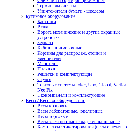
Счетчики и сортировщики монет
Терминалы оплаты
Уничтожители бумаги - шредеры
Бутиковое оборудование
Банкетки
Вешала
Ворота механические и другие охранные
устройства
Зеркала
Кабины примерочные
Корзины для распродаж, стойки и
накопители
Манекены
Плечики
Решетки и комплектующие
Стулья
Торговые системы Joker, Uno, Global, Vertical,
Neo Fix
Экономпанели и комплектующие
Весы / Весовое оборудование
Весы крановые
Весы лабораторные, ювелирные
Весы торговые
Весы электронные складские напольные
Комплексы этикетирования (весы с печатью