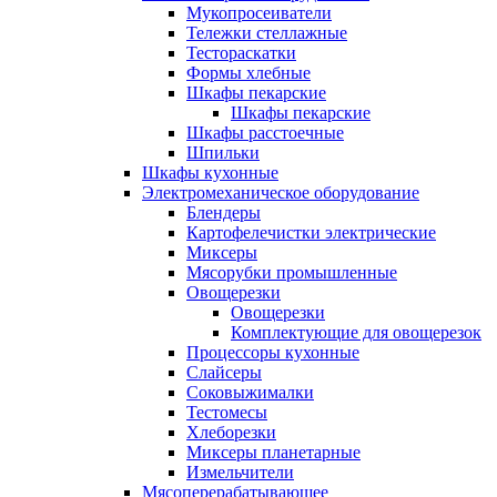
Мукопросеиватели
Тележки стеллажные
Тестораскатки
Формы хлебные
Шкафы пекарские
Шкафы пекарские
Шкафы расстоечные
Шпильки
Шкафы кухонные
Электромеханическое оборудование
Блендеры
Картофелечистки электрические
Миксеры
Мясорубки промышленные
Овощерезки
Овощерезки
Комплектующие для овощерезок
Процессоры кухонные
Слайсеры
Соковыжималки
Тестомесы
Хлеборезки
Миксеры планетарные
Измельчители
Мясоперерабатывающее