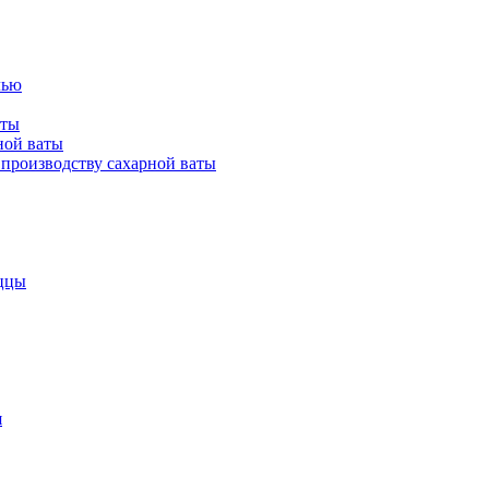
лью
аты
ной ваты
производству сахарной ваты
ццы
я