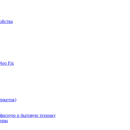
ойства
 Neo Fix
тикеток)
офисную и бытовую технику
поры