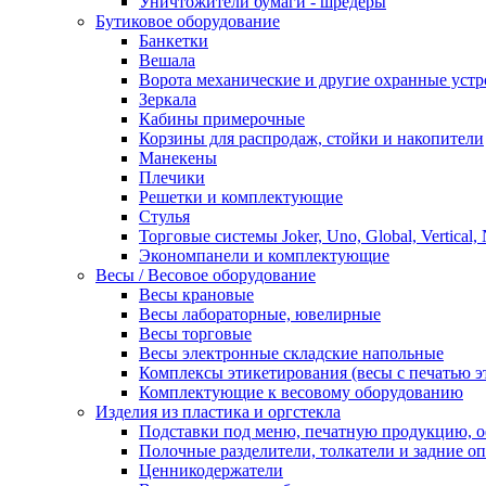
Уничтожители бумаги - шредеры
Бутиковое оборудование
Банкетки
Вешала
Ворота механические и другие охранные устр
Зеркала
Кабины примерочные
Корзины для распродаж, стойки и накопители
Манекены
Плечики
Решетки и комплектующие
Стулья
Торговые системы Joker, Uno, Global, Vertical,
Экономпанели и комплектующие
Весы / Весовое оборудование
Весы крановые
Весы лабораторные, ювелирные
Весы торговые
Весы электронные складские напольные
Комплексы этикетирования (весы с печатью э
Комплектующие к весовому оборудованию
Изделия из пластика и оргстекла
Подставки под меню, печатную продукцию, 
Полочные разделители, толкатели и задние о
Ценникодержатели