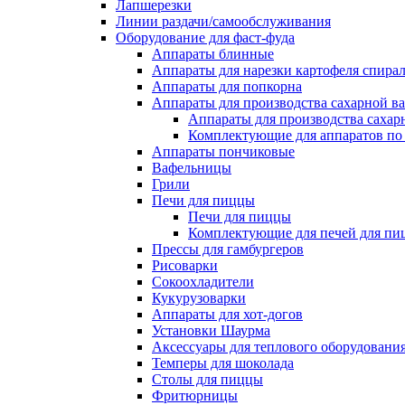
Лапшерезки
Линии раздачи/самообслуживания
Оборудование для фаст-фуда
Аппараты блинные
Аппараты для нарезки картофеля спира
Аппараты для попкорна
Аппараты для производства сахарной в
Аппараты для производства сахар
Комплектующие для аппаратов по 
Аппараты пончиковые
Вафельницы
Грили
Печи для пиццы
Печи для пиццы
Комплектующие для печей для пи
Прессы для гамбургеров
Рисоварки
Сокоохладители
Кукурузоварки
Аппараты для хот-догов
Установки Шаурма
Аксессуары для теплового оборудовани
Темперы для шоколада
Столы для пиццы
Фритюрницы