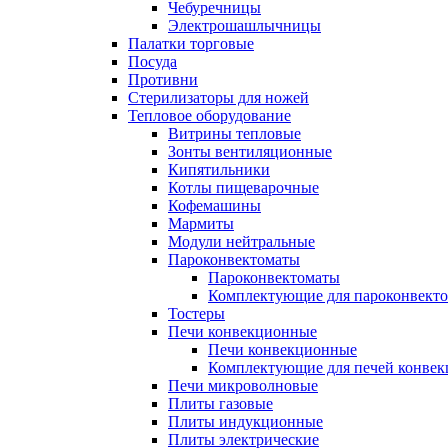
Чебуречницы
Электрошашлычницы
Палатки торговые
Посуда
Противни
Стерилизаторы для ножей
Тепловое оборудование
Витрины тепловые
Зонты вентиляционные
Кипятильники
Котлы пищеварочные
Кофемашины
Мармиты
Модули нейтральные
Пароконвектоматы
Пароконвектоматы
Комплектующие для пароконвекто
Тостеры
Печи конвекционные
Печи конвекционные
Комплектующие для печей конве
Печи микроволновые
Плиты газовые
Плиты индукционные
Плиты электрические