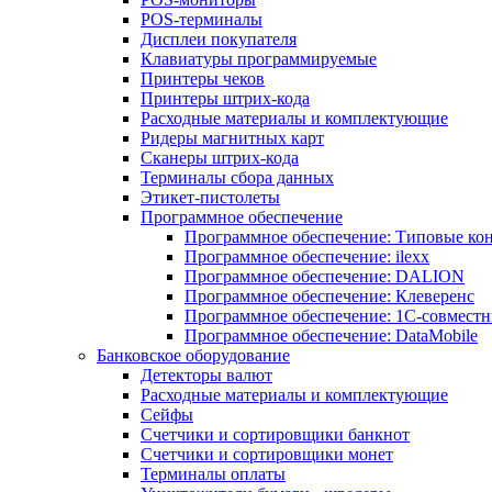
POS-терминалы
Дисплеи покупателя
Клавиатуры программируемые
Принтеры чеков
Принтеры штрих-кода
Расходные материалы и комплектующие
Ридеры магнитных карт
Сканеры штрих-кода
Терминалы сбора данных
Этикет-пистолеты
Программное обеспечение
Программное обеспечение: Типовые к
Программное обеспечение: ilexx
Программное обеспечение: DALION
Программное обеспечение: Клеверенс
Программное обеспечение: 1С-совмест
Программное обеспечение: DataMobile
Банковское оборудование
Детекторы валют
Расходные материалы и комплектующие
Сейфы
Счетчики и сортировщики банкнот
Счетчики и сортировщики монет
Терминалы оплаты