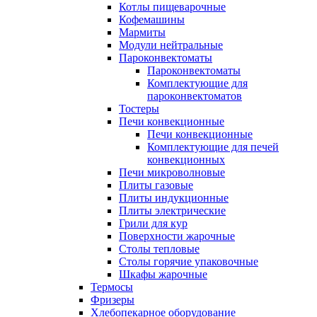
Котлы пищеварочные
Кофемашины
Мармиты
Модули нейтральные
Пароконвектоматы
Пароконвектоматы
Комплектующие для
пароконвектоматов
Тостеры
Печи конвекционные
Печи конвекционные
Комплектующие для печей
конвекционных
Печи микроволновые
Плиты газовые
Плиты индукционные
Плиты электрические
Грили для кур
Поверхности жарочные
Столы тепловые
Столы горячие упаковочные
Шкафы жарочные
Термосы
Фризеры
Хлебопекарное оборудование