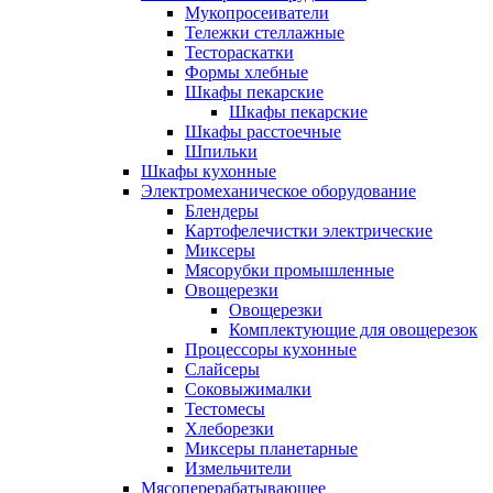
Мукопросеиватели
Тележки стеллажные
Тестораскатки
Формы хлебные
Шкафы пекарские
Шкафы пекарские
Шкафы расстоечные
Шпильки
Шкафы кухонные
Электромеханическое оборудование
Блендеры
Картофелечистки электрические
Миксеры
Мясорубки промышленные
Овощерезки
Овощерезки
Комплектующие для овощерезок
Процессоры кухонные
Слайсеры
Соковыжималки
Тестомесы
Хлеборезки
Миксеры планетарные
Измельчители
Мясоперерабатывающее