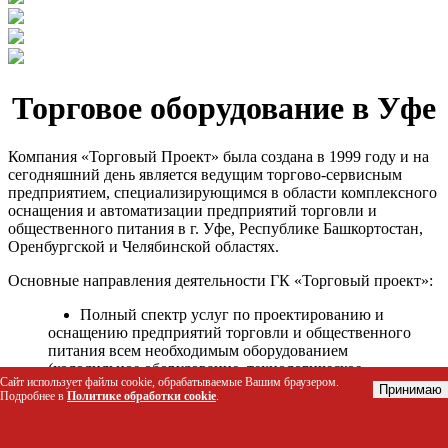
Торговое оборудование в Уфе
Компания «Торговый Проект» была создана в 1999 году и на
сегодняшний день является ведущим торгово-сервисным
предприятием, специализирующимся в области комплексного
оснащения и автоматизации предприятий торговли и
общественного питания в г. Уфе, Республике Башкортостан,
Оренбургской и Челябинской областях.
Основные направления деятельности ГК «Торговый проект»:
Полный спектр услуг по проектированию и
оснащению предприятий торговли и общественного
питания всем необходимым оборудованием
(холодильное оборудование, технологическое
Сайт использует файлы cookie, обрабатываемые Вашим браузером.
оборудование, стеллажное оборудование и т.д.);
Принимаю
Подробнее в
Политике обработки cookie
.
Автоматизация торговых процессов и внедрения
программных продуктов;
Гарантийное и послегарантийное сервисное