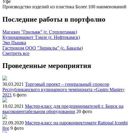
Уфе
Производство изделий из пластика
Более 100 наименований
Последние работы в портфолио
Магазин "Грильяж" (г. Стерлитамак)
Кулинармаркет Тэмле (г. Нефтекамск)
Эко Пышка
Гастроном ООО "Зириклы" (с. Бакалы)
Смотреть все
Проведенные мероприятия
30.03.2021
Торговый проект – генеральный спонсор
Республиканского кулинарного чемпионата «Gastro Master»
2021
6 фото
19.02.2021
Мастер-класс для предпринимателей г. Бирск на
высокорентабельном оборудовании
20 фото
22.09.2020
Мастер-класс на пароконвектомате Rational Icombi
live
9 фото