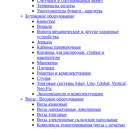
Счетчики и сортировщики монет
Терминалы оплаты
Уничтожители бумаги - шредеры
Бутиковое оборудование
Банкетки
Вешала
Ворота механические и другие охранные
устройства
Зеркала
Кабины примерочные
Корзины для распродаж, стойки и
накопители
Манекены
Плечики
Решетки и комплектующие
Стулья
Торговые системы Joker, Uno, Global, Vertical,
Neo Fix
Экономпанели и комплектующие
Весы / Весовое оборудование
Весы крановые
Весы лабораторные, ювелирные
Весы торговые
Весы электронные складские напольные
Комплексы этикетирования (весы с печатью