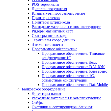
POS-терминалы
Дисплеи покупателя
Клавиатуры программируемые
Принтеры чеков
Принтеры штрих-кода
Расходные материалы и комплектующие
Ридеры магнитных карт
Сканеры штрих-кода
Терминалы сбора данных
Этикет-пистолеты
Программное обеспечение
Программное обеспечение: Типовые
конфигруации1С
Программное обеспечение: ilexx
Программное обеспечение: DALION
Программное обеспечение: Клеверенс
Программное обеспечение: 1С-
совместные конфигруации
Программное обеспечение: DataMobile
Банковское оборудование
Детекторы валют
Расходные материалы и комплектующие
Сейфы
Счетчики и сортировщики банкнот