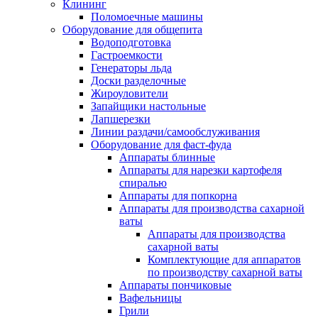
Клининг
Поломоечные машины
Оборудование для общепита
Водоподготовка
Гастроемкости
Генераторы льда
Доски разделочные
Жироуловители
Запайщики настольные
Лапшерезки
Линии раздачи/самообслуживания
Оборудование для фаст-фуда
Аппараты блинные
Аппараты для нарезки картофеля
спиралью
Аппараты для попкорна
Аппараты для производства сахарной
ваты
Аппараты для производства
сахарной ваты
Комплектующие для аппаратов
по производству сахарной ваты
Аппараты пончиковые
Вафельницы
Грили