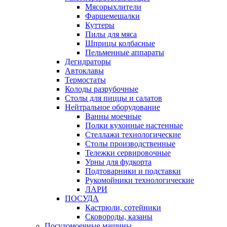
Мясорыхлители
Фаршемешалки
Куттеры
Пилы для мяса
Шприцы колбасные
Пельменные аппараты
Дегидраторы
Автоклавы
Термостаты
Колоды разрубочные
Столы для пиццы и салатов
Нейтральное оборудование
Ванны моечные
Полки кухонные настенные
Стеллажи технологические
Столы производственные
Тележки сервировочные
Урны для фудкорта
Подтоварники и подставки
Рукомойники технологические
ЛАРИ
ПОСУДА
Кастрюли, сотейники
Сковороды, казаны
Посудомоечные машины