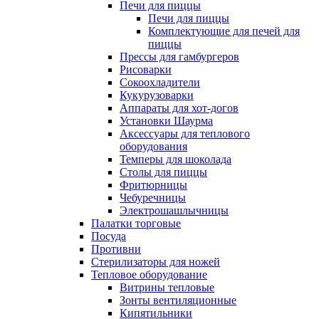
Печи для пиццы
Печи для пиццы
Комплектующие для печей для
пиццы
Прессы для гамбургеров
Рисоварки
Сокоохладители
Кукурузоварки
Аппараты для хот-догов
Установки Шаурма
Аксессуары для теплового
оборудования
Темперы для шоколада
Столы для пиццы
Фритюрницы
Чебуречницы
Электрошашлычницы
Палатки торговые
Посуда
Противни
Стерилизаторы для ножей
Тепловое оборудование
Витрины тепловые
Зонты вентиляционные
Кипятильники