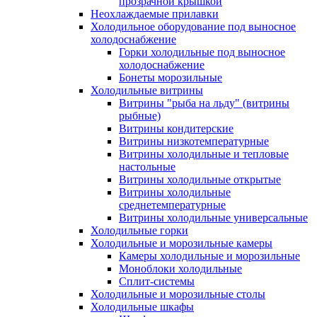
прозрачной крышкой
Неохлаждаемые прилавки
Холодильное оборудование под выносное
холодоснабжение
Горки холодильные под выносное
холодоснабжение
Бонеты морозильные
Холодильные витрины
Витрины "рыба на льду" (витрины
рыбные)
Витрины кондитерские
Витрины низкотемпературные
Витрины холодильные и тепловые
настольные
Витрины холодильные открытые
Витрины холодильные
среднетемпературные
Витрины холодильные универсальные
Холодильные горки
Холодильные и морозильные камеры
Камеры холодильные и морозильные
Моноблоки холодильные
Сплит-системы
Холодильные и морозильные столы
Холодильные шкафы