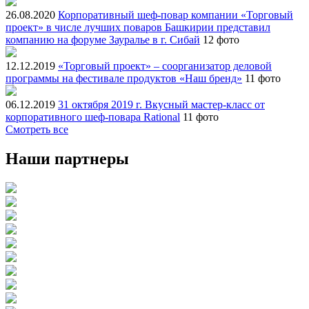
26.08.2020
Корпоративный шеф-повар компании «Торговый
проект» в числе лучших поваров Башкирии представил
компанию на форуме Зауралье в г. Сибай
12 фото
12.12.2019
«Торговый проект» – соорганизатор деловой
программы на фестивале продуктов «Наш бренд»
11 фото
06.12.2019
31 октября 2019 г. Вкусный мастер-класс от
корпоративного шеф-повара Rational
11 фото
Смотреть все
Наши партнеры