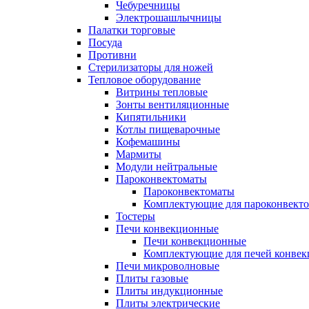
Чебуречницы
Электрошашлычницы
Палатки торговые
Посуда
Противни
Стерилизаторы для ножей
Тепловое оборудование
Витрины тепловые
Зонты вентиляционные
Кипятильники
Котлы пищеварочные
Кофемашины
Мармиты
Модули нейтральные
Пароконвектоматы
Пароконвектоматы
Комплектующие для пароконвекто
Тостеры
Печи конвекционные
Печи конвекционные
Комплектующие для печей конве
Печи микроволновые
Плиты газовые
Плиты индукционные
Плиты электрические