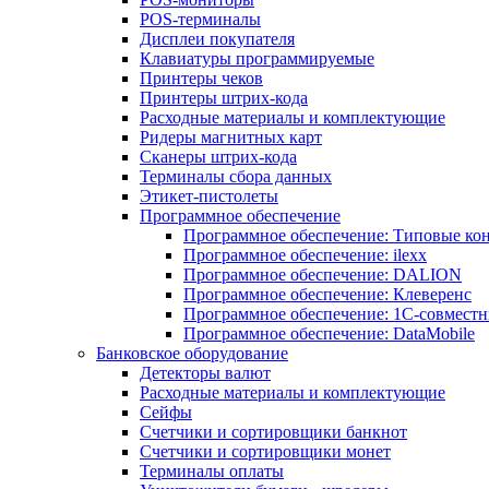
POS-терминалы
Дисплеи покупателя
Клавиатуры программируемые
Принтеры чеков
Принтеры штрих-кода
Расходные материалы и комплектующие
Ридеры магнитных карт
Сканеры штрих-кода
Терминалы сбора данных
Этикет-пистолеты
Программное обеспечение
Программное обеспечение: Типовые к
Программное обеспечение: ilexx
Программное обеспечение: DALION
Программное обеспечение: Клеверенс
Программное обеспечение: 1С-совмест
Программное обеспечение: DataMobile
Банковское оборудование
Детекторы валют
Расходные материалы и комплектующие
Сейфы
Счетчики и сортировщики банкнот
Счетчики и сортировщики монет
Терминалы оплаты