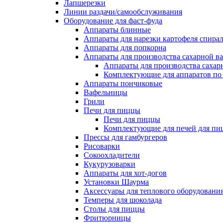
Лапшерезки
Линии раздачи/самообслуживания
Оборудование для фаст-фуда
Аппараты блинные
Аппараты для нарезки картофеля спира
Аппараты для попкорна
Аппараты для производства сахарной в
Аппараты для производства сахар
Комплектующие для аппаратов по 
Аппараты пончиковые
Вафельницы
Грили
Печи для пиццы
Печи для пиццы
Комплектующие для печей для пи
Прессы для гамбургеров
Рисоварки
Сокоохладители
Кукурузоварки
Аппараты для хот-догов
Установки Шаурма
Аксессуары для теплового оборудовани
Темперы для шоколада
Столы для пиццы
Фритюрницы