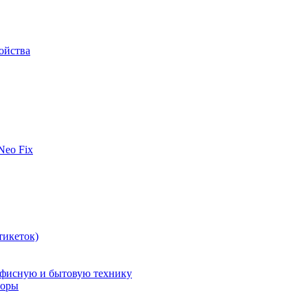
ойства
 Neo Fix
тикеток)
офисную и бытовую технику
поры