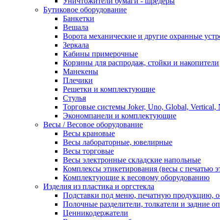
Уничтожители бумаги - шредеры
Бутиковое оборудование
Банкетки
Вешала
Ворота механические и другие охранные устр
Зеркала
Кабины примерочные
Корзины для распродаж, стойки и накопители
Манекены
Плечики
Решетки и комплектующие
Стулья
Торговые системы Joker, Uno, Global, Vertical,
Экономпанели и комплектующие
Весы / Весовое оборудование
Весы крановые
Весы лабораторные, ювелирные
Весы торговые
Весы электронные складские напольные
Комплексы этикетирования (весы с печатью э
Комплектующие к весовому оборудованию
Изделия из пластика и оргстекла
Подставки под меню, печатную продукцию, 
Полочные разделители, толкатели и задние о
Ценникодержатели