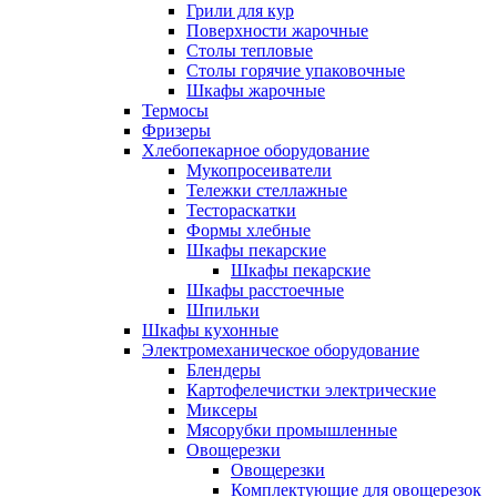
Грили для кур
Поверхности жарочные
Столы тепловые
Столы горячие упаковочные
Шкафы жарочные
Термосы
Фризеры
Хлебопекарное оборудование
Мукопросеиватели
Тележки стеллажные
Тестораскатки
Формы хлебные
Шкафы пекарские
Шкафы пекарские
Шкафы расстоечные
Шпильки
Шкафы кухонные
Электромеханическое оборудование
Блендеры
Картофелечистки электрические
Миксеры
Мясорубки промышленные
Овощерезки
Овощерезки
Комплектующие для овощерезок