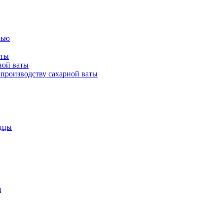
лью
аты
ной ваты
производству сахарной ваты
ццы
я