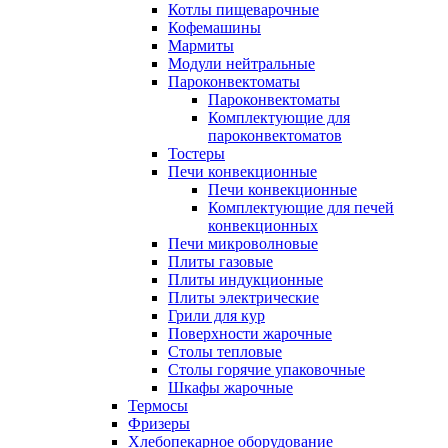
Котлы пищеварочные
Кофемашины
Мармиты
Модули нейтральные
Пароконвектоматы
Пароконвектоматы
Комплектующие для
пароконвектоматов
Тостеры
Печи конвекционные
Печи конвекционные
Комплектующие для печей
конвекционных
Печи микроволновые
Плиты газовые
Плиты индукционные
Плиты электрические
Грили для кур
Поверхности жарочные
Столы тепловые
Столы горячие упаковочные
Шкафы жарочные
Термосы
Фризеры
Хлебопекарное оборудование