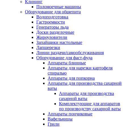
Клининг
Поломоечные машины
Оборудование для общепита
Водоподготовка
Гастроемкости
Генераторы льда
Доски разделочные
Жироуловители
Запайщики настольные
Лапшерезки
Линии раздачи/самообслуживания
Оборудование для фаст-фуда
Аппараты блинные
Аппараты для нарезки картофеля
спиралью
Аппараты для попкорна
Аппараты для производства сахарной
ваты
Аппараты для производства
сахарной ваты
Комплектующие для аппаратов
по производству сахарной ваты
Аппараты пончиковые
Вафельницы
Грили