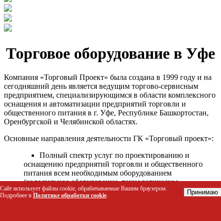
Торговое оборудование в Уфе
Компания «Торговый Проект» была создана в 1999 году и на
сегодняшний день является ведущим торгово-сервисным
предприятием, специализирующимся в области комплексного
оснащения и автоматизации предприятий торговли и
общественного питания в г. Уфе, Республике Башкортостан,
Оренбургской и Челябинской областях.
Основные направления деятельности ГК «Торговый проект»:
Полный спектр услуг по проектированию и
оснащению предприятий торговли и общественного
питания всем необходимым оборудованием
(холодильное оборудование, технологическое
Сайт использует файлы cookie, обрабатываемые Вашим браузером.
оборудование, стеллажное оборудование и т.д.);
Принимаю
Подробнее в
Политике обработки cookie
.
Автоматизация торговых процессов и внедрения
программных продуктов;
Гарантийное и послегарантийное сервисное