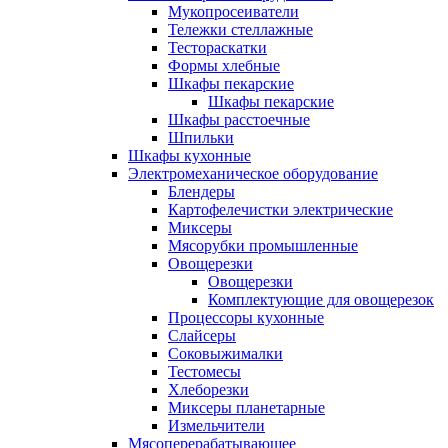
Мукопросеиватели
Тележки стеллажные
Тестораскатки
Формы хлебные
Шкафы пекарские
Шкафы пекарские
Шкафы расстоечные
Шпильки
Шкафы кухонные
Электромеханическое оборудование
Блендеры
Картофелечистки электрические
Миксеры
Мясорубки промышленные
Овощерезки
Овощерезки
Комплектующие для овощерезок
Процессоры кухонные
Слайсеры
Соковыжималки
Тестомесы
Хлеборезки
Миксеры планетарные
Измельчители
Мясоперерабатывающее