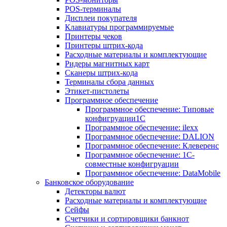
POS-терминалы
Дисплеи покупателя
Клавиатуры программируемые
Принтеры чеков
Принтеры штрих-кода
Расходные материалы и комплектующие
Ридеры магнитных карт
Сканеры штрих-кода
Терминалы сбора данных
Этикет-пистолеты
Программное обеспечение
Программное обеспечение: Типовые
конфигруации1С
Программное обеспечение: ilexx
Программное обеспечение: DALION
Программное обеспечение: Клеверенс
Программное обеспечение: 1С-
совместные конфигруации
Программное обеспечение: DataMobile
Банковское оборудование
Детекторы валют
Расходные материалы и комплектующие
Сейфы
Счетчики и сортировщики банкнот