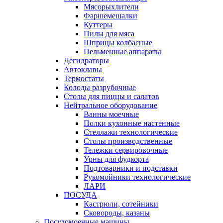
Мясорыхлители
Фаршемешалки
Куттеры
Пилы для мяса
Шприцы колбасные
Пельменные аппараты
Дегидраторы
Автоклавы
Термостаты
Колоды разрубочные
Столы для пиццы и салатов
Нейтральное оборудование
Ванны моечные
Полки кухонные настенные
Стеллажи технологические
Столы производственные
Тележки сервировочные
Урны для фудкорта
Подтоварники и подставки
Рукомойники технологические
ЛАРИ
ПОСУДА
Кастрюли, сотейники
Сковороды, казаны
Посудомоечные машины