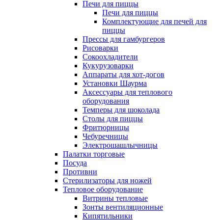
Печи для пиццы
Печи для пиццы
Комплектующие для печей для
пиццы
Прессы для гамбургеров
Рисоварки
Сокоохладители
Кукурузоварки
Аппараты для хот-догов
Установки Шаурма
Аксессуары для теплового
оборудования
Темперы для шоколада
Столы для пиццы
Фритюрницы
Чебуречницы
Электрошашлычницы
Палатки торговые
Посуда
Противни
Стерилизаторы для ножей
Тепловое оборудование
Витрины тепловые
Зонты вентиляционные
Кипятильники