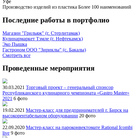
Уфе
Производство изделий из пластика
Более 100 наименований
Последние работы в портфолио
Магазин "Грильяж" (г. Стерлитамак)
Кулинармаркет Тэмле (г. Нефтекамск)
Эко Пышка
Гастроном ООО "Зириклы" (с. Бакалы)
Смотреть все
Проведенные мероприятия
30.03.2021
Торговый проект – генеральный спонсор
Республиканского кулинарного чемпионата «Gastro Master»
2021
6 фото
19.02.2021
Мастер-класс для предпринимателей г. Бирск на
высокорентабельном оборудовании
20 фото
22.09.2020
Мастер-класс на пароконвектомате Rational Icombi
live
9 фото