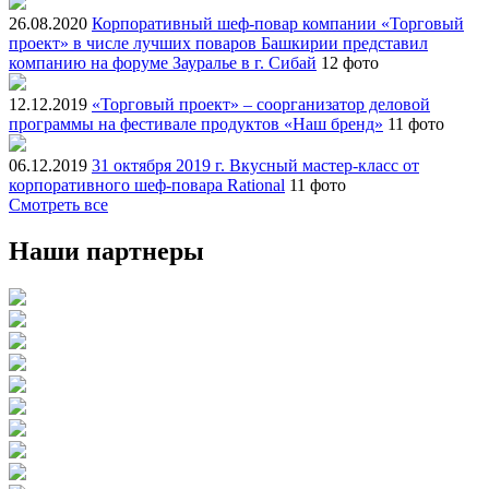
26.08.2020
Корпоративный шеф-повар компании «Торговый
проект» в числе лучших поваров Башкирии представил
компанию на форуме Зауралье в г. Сибай
12 фото
12.12.2019
«Торговый проект» – соорганизатор деловой
программы на фестивале продуктов «Наш бренд»
11 фото
06.12.2019
31 октября 2019 г. Вкусный мастер-класс от
корпоративного шеф-повара Rational
11 фото
Смотреть все
Наши партнеры