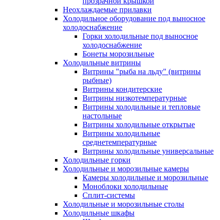
прозрачной крышкой
Неохлаждаемые прилавки
Холодильное оборудование под выносное
холодоснабжение
Горки холодильные под выносное
холодоснабжение
Бонеты морозильные
Холодильные витрины
Витрины "рыба на льду" (витрины
рыбные)
Витрины кондитерские
Витрины низкотемпературные
Витрины холодильные и тепловые
настольные
Витрины холодильные открытые
Витрины холодильные
среднетемпературные
Витрины холодильные универсальные
Холодильные горки
Холодильные и морозильные камеры
Камеры холодильные и морозильные
Моноблоки холодильные
Сплит-системы
Холодильные и морозильные столы
Холодильные шкафы