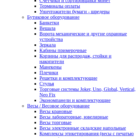
Счетчики и сортировщики монет
Терминалы оплаты
Уничтожители бумаги - шредеры
Бутиковое оборудование
Банкетки
Вешала
Ворота механические и другие охранные
устройства
Зеркала
Кабины примерочные
Корзины для распродаж, стойки и
накопители
Манекены
Плечики
Решетки и комплектующие
Стулья
Торговые системы Joker, Uno, Global, Vertical,
Neo Fix
Экономпанели и комплектующие
Весы / Весовое оборудование
Весы крановые
Весы лабораторные, ювелирные
Весы торговые
Весы электронные складские напольные
Комплексы этикетирования (весы с печатью