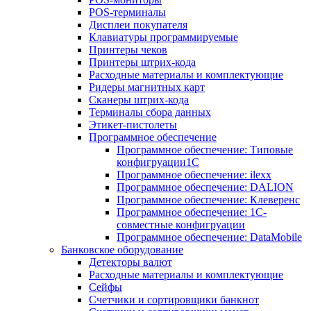
POS-терминалы
Дисплеи покупателя
Клавиатуры программируемые
Принтеры чеков
Принтеры штрих-кода
Расходные материалы и комплектующие
Ридеры магнитных карт
Сканеры штрих-кода
Терминалы сбора данных
Этикет-пистолеты
Программное обеспечение
Программное обеспечение: Типовые
конфигруации1С
Программное обеспечение: ilexx
Программное обеспечение: DALION
Программное обеспечение: Клеверенс
Программное обеспечение: 1С-
совместные конфигруации
Программное обеспечение: DataMobile
Банковское оборудование
Детекторы валют
Расходные материалы и комплектующие
Сейфы
Счетчики и сортировщики банкнот