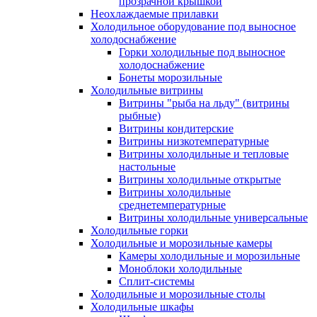
прозрачной крышкой
Неохлаждаемые прилавки
Холодильное оборудование под выносное
холодоснабжение
Горки холодильные под выносное
холодоснабжение
Бонеты морозильные
Холодильные витрины
Витрины "рыба на льду" (витрины
рыбные)
Витрины кондитерские
Витрины низкотемпературные
Витрины холодильные и тепловые
настольные
Витрины холодильные открытые
Витрины холодильные
среднетемпературные
Витрины холодильные универсальные
Холодильные горки
Холодильные и морозильные камеры
Камеры холодильные и морозильные
Моноблоки холодильные
Сплит-системы
Холодильные и морозильные столы
Холодильные шкафы