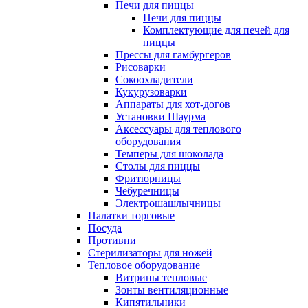
Печи для пиццы
Печи для пиццы
Комплектующие для печей для
пиццы
Прессы для гамбургеров
Рисоварки
Сокоохладители
Кукурузоварки
Аппараты для хот-догов
Установки Шаурма
Аксессуары для теплового
оборудования
Темперы для шоколада
Столы для пиццы
Фритюрницы
Чебуречницы
Электрошашлычницы
Палатки торговые
Посуда
Противни
Стерилизаторы для ножей
Тепловое оборудование
Витрины тепловые
Зонты вентиляционные
Кипятильники