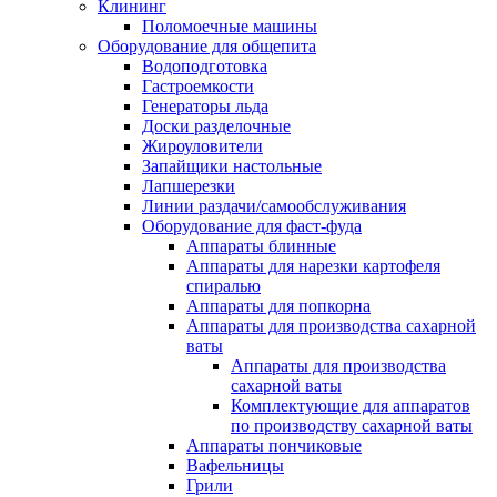
Клининг
Поломоечные машины
Оборудование для общепита
Водоподготовка
Гастроемкости
Генераторы льда
Доски разделочные
Жироуловители
Запайщики настольные
Лапшерезки
Линии раздачи/самообслуживания
Оборудование для фаст-фуда
Аппараты блинные
Аппараты для нарезки картофеля
спиралью
Аппараты для попкорна
Аппараты для производства сахарной
ваты
Аппараты для производства
сахарной ваты
Комплектующие для аппаратов
по производству сахарной ваты
Аппараты пончиковые
Вафельницы
Грили