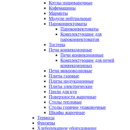
Котлы пищеварочные
Кофемашины
Мармиты
Модули нейтральные
Пароконвектоматы
Пароконвектоматы
Комплектующие для
пароконвектоматов
Тостеры
Печи конвекционные
Печи конвекционные
Комплектующие для печей
конвекционных
Печи микроволновые
Плиты газовые
Плиты индукционные
Плиты электрические
Грили для кур
Поверхности жарочные
Столы тепловые
Столы горячие упаковочные
Шкафы жарочные
Термосы
Фризеры
Хлебопекарное оборудование