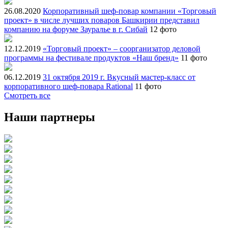
26.08.2020
Корпоративный шеф-повар компании «Торговый
проект» в числе лучших поваров Башкирии представил
компанию на форуме Зауралье в г. Сибай
12 фото
12.12.2019
«Торговый проект» – соорганизатор деловой
программы на фестивале продуктов «Наш бренд»
11 фото
06.12.2019
31 октября 2019 г. Вкусный мастер-класс от
корпоративного шеф-повара Rational
11 фото
Смотреть все
Наши партнеры