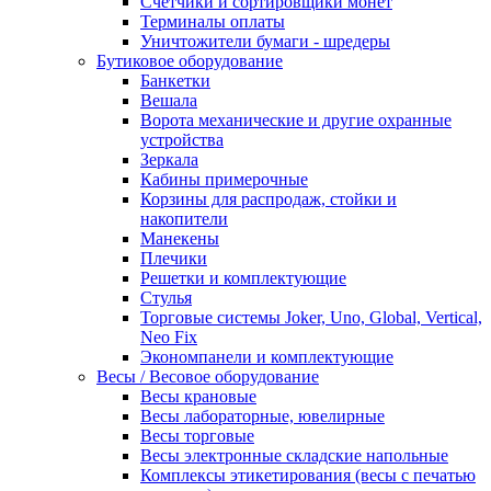
Счетчики и сортировщики монет
Терминалы оплаты
Уничтожители бумаги - шредеры
Бутиковое оборудование
Банкетки
Вешала
Ворота механические и другие охранные
устройства
Зеркала
Кабины примерочные
Корзины для распродаж, стойки и
накопители
Манекены
Плечики
Решетки и комплектующие
Стулья
Торговые системы Joker, Uno, Global, Vertical,
Neo Fix
Экономпанели и комплектующие
Весы / Весовое оборудование
Весы крановые
Весы лабораторные, ювелирные
Весы торговые
Весы электронные складские напольные
Комплексы этикетирования (весы с печатью