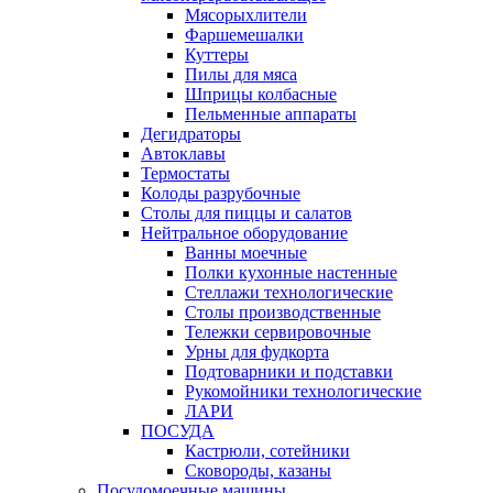
Мясорыхлители
Фаршемешалки
Куттеры
Пилы для мяса
Шприцы колбасные
Пельменные аппараты
Дегидраторы
Автоклавы
Термостаты
Колоды разрубочные
Столы для пиццы и салатов
Нейтральное оборудование
Ванны моечные
Полки кухонные настенные
Стеллажи технологические
Столы производственные
Тележки сервировочные
Урны для фудкорта
Подтоварники и подставки
Рукомойники технологические
ЛАРИ
ПОСУДА
Кастрюли, сотейники
Сковороды, казаны
Посудомоечные машины