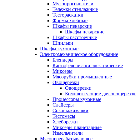
Мукопросеиватели
Тележки стеллажные
Тестораскатки
Формы хлебные
Шкафы пекарские
Шкафы пекарские
Шкафы расстоечные
Шпильки
Шкафы кухонные
Электромеханическое оборудование
Блендеры
Картофелечистки электрические
Миксеры
Мясорубки промышленные
Овощерезки
Овощерезки
Комплектующие для овощерезок
Процессоры кухонные
Слайсеры
Соковыжималки
Тестомесы
Хлеборезки
Миксеры планетарные
Измельчители
Мясоперерабатывающее