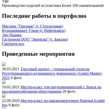
Уфе
Производство изделий из пластика
Более 100 наименований
Последние работы в портфолио
Магазин "Грильяж" (г. Стерлитамак)
Кулинармаркет Тэмле (г. Нефтекамск)
Эко Пышка
Гастроном ООО "Зириклы" (с. Бакалы)
Смотреть все
Проведенные мероприятия
30.03.2021
Торговый проект – генеральный спонсор
Республиканского кулинарного чемпионата «Gastro Master»
2021
6 фото
19.02.2021
Мастер-класс для предпринимателей г. Бирск на
высокорентабельном оборудовании
20 фото
22.09.2020
Мастер-класс на пароконвектомате Rational Icombi
live
9 фото