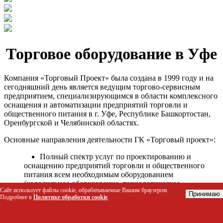
Торговое оборудование в Уфе
Компания «Торговый Проект» была создана в 1999 году и на
сегодняшний день является ведущим торгово-сервисным
предприятием, специализирующимся в области комплексного
оснащения и автоматизации предприятий торговли и
общественного питания в г. Уфе, Республике Башкортостан,
Оренбургской и Челябинской областях.
Основные направления деятельности ГК «Торговый проект»:
Полный спектр услуг по проектированию и
оснащению предприятий торговли и общественного
питания всем необходимым оборудованием
(холодильное оборудование, технологическое
Сайт использует файлы cookie, обрабатываемые Вашим браузером.
оборудование, стеллажное оборудование и т.д.);
Принимаю
Подробнее в
Политике обработки cookie
.
Автоматизация торговых процессов и внедрения
программных продуктов;
Гарантийное и послегарантийное сервисное