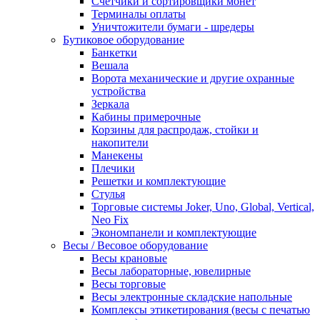
Счетчики и сортировщики монет
Терминалы оплаты
Уничтожители бумаги - шредеры
Бутиковое оборудование
Банкетки
Вешала
Ворота механические и другие охранные
устройства
Зеркала
Кабины примерочные
Корзины для распродаж, стойки и
накопители
Манекены
Плечики
Решетки и комплектующие
Стулья
Торговые системы Joker, Uno, Global, Vertical,
Neo Fix
Экономпанели и комплектующие
Весы / Весовое оборудование
Весы крановые
Весы лабораторные, ювелирные
Весы торговые
Весы электронные складские напольные
Комплексы этикетирования (весы с печатью