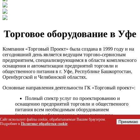
Торговое оборудование в Уфе
Компания «Торговый Проект» была создана в 1999 году и на
сегодняшний день является ведущим торгово-сервисным
предприятием, специализирующимся в области комплексного
оснащения и автоматизации предприятий торговли и
общественного питания в г. Уфе, Республике Башкортостан,
Оренбургской и Челябинской областях.
Основные направления деятельности ГК «Торговый проект»:
Полный спектр услуг по проектированию и
оснащению предприятий торговли и общественного
питания всем необходимым оборудованием
(холодильное оборудование, технологическое
Сайт использует файлы cookie, обрабатываемые Вашим браузером.
оборудование, стеллажное оборудование и т.д.);
Принимаю
Подробнее в
Политике обработки cookie
.
Автоматизация торговых процессов и внедрения
программных продуктов;
Гарантийное и послегарантийное сервисное