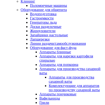
Клининг
Поломоечные машины
Оборудование для общепита
Водоподготовка
Гастроемкости
Генераторы льда
Доски разделочные
Жироуловители
Запайщики настольные
Лапшерезки
Линии раздачи/самообслуживания
Оборудование для фаст-фуда
Аппараты блинные
Аппараты для нарезки картофеля
спиралью
Аппараты для попкорна
Аппараты для производства сахарной
ваты
Аппараты для производства
сахарной ваты
Комплектующие для аппаратов
по производству сахарной ваты
Аппараты пончиковые
Вафельницы
Грили