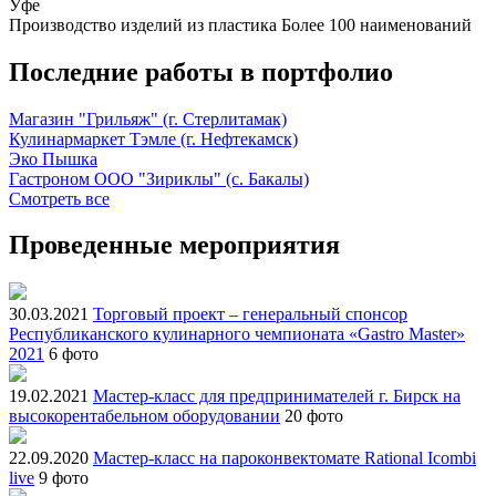
Уфе
Производство изделий из пластика
Более 100 наименований
Последние работы в портфолио
Магазин "Грильяж" (г. Стерлитамак)
Кулинармаркет Тэмле (г. Нефтекамск)
Эко Пышка
Гастроном ООО "Зириклы" (с. Бакалы)
Смотреть все
Проведенные мероприятия
30.03.2021
Торговый проект – генеральный спонсор
Республиканского кулинарного чемпионата «Gastro Master»
2021
6 фото
19.02.2021
Мастер-класс для предпринимателей г. Бирск на
высокорентабельном оборудовании
20 фото
22.09.2020
Мастер-класс на пароконвектомате Rational Icombi
live
9 фото