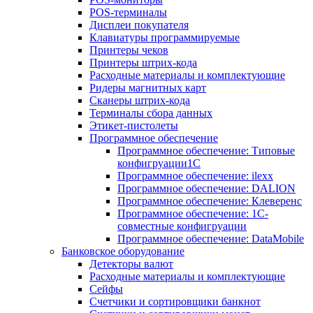
POS-терминалы
Дисплеи покупателя
Клавиатуры программируемые
Принтеры чеков
Принтеры штрих-кода
Расходные материалы и комплектующие
Ридеры магнитных карт
Сканеры штрих-кода
Терминалы сбора данных
Этикет-пистолеты
Программное обеспечение
Программное обеспечение: Типовые
конфигруации1С
Программное обеспечение: ilexx
Программное обеспечение: DALION
Программное обеспечение: Клеверенс
Программное обеспечение: 1С-
совместные конфигруации
Программное обеспечение: DataMobile
Банковское оборудование
Детекторы валют
Расходные материалы и комплектующие
Сейфы
Счетчики и сортировщики банкнот