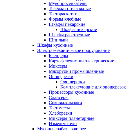
Мукопросеиватели
Тележки стеллажные
Тестораскатки
Формы хлебные
Шкафы пекарские
Шкафы пекарские
Шкафы расстоечные
Шпильки
Шкафы кухонные
Электромеханическое оборудование
Блендеры
Картофелечистки электрические
Миксеры
Мясорубки промышленные
Овощерезки
Овощерезки
Комплектующие для овощерезок
Процессоры кухонные
Слайсеры
Соковыжималки
Тестомесы
Хлеборезки
Миксеры планетарные
Измельчители
Мясоперерабатывающее