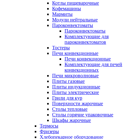
Котлы пищеварочные
Кофемашины
Мармиты
Модули нейтральные
Пароконвектоматы
Пароконвектоматы
Комплектующие для
пароконвектоматов
Тостеры
Печи конвекционные
Печи конвекционные
Комплектующие для печей
конвекционных
Печи микроволновые
Плиты газовые
Плиты индукционные
Плиты электрические
Грили для кур
Поверхности жарочные
Столы тепловые
Столы горячие упаковочные
Шкафы жарочные
Термосы
Фризеры
Хлебопекарное оборудование