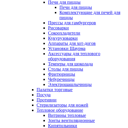
Печи для пиццы
Печи для пиццы
Комплектующие для печей для
пиццы
Прессы для гамбургеров
Рисоварки
Сокоохладители
Кукурузоварки
Аппараты для хот-догов
Установки Шаурма
Аксессуары для теплового
оборудования
Темперы для шоколада
Столы для пиццы
Фритюрницы
Чебуречницы
Электрошашлычницы
Палатки торговые
Посуда
Противни
Стерилизаторы для ножей
Тепловое оборудование
Витрины тепловые
Зонты вентиляционные
Кипятильники