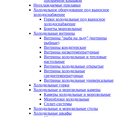
прозрачной крышкой
Неохлаждаемые прилавки
Холодильное оборудование под выносное
холодоснабжение
Горки холодильные под выносное
холодоснабжение
Бонеты морозильные
Холодильные витрины
Витрины "рыба на льду" (витрины
рыбные)
Витрины кондитерские
Витрины низкотемпературные
Витрины холодильные и тепловые
настольные
Витрины холодильные открытые
Витрины холодильные
среднетемпературные
Витрины холодильные универсальные
Холодильные горки
Холодильные и морозильные камеры
Камеры холодильные и морозильные
Моноблоки холодильные
Сплит-системы
Холодильные и морозильные столы
Холодильные шкафы