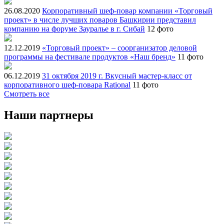
26.08.2020
Корпоративный шеф-повар компании «Торговый
проект» в числе лучших поваров Башкирии представил
компанию на форуме Зауралье в г. Сибай
12 фото
12.12.2019
«Торговый проект» – соорганизатор деловой
программы на фестивале продуктов «Наш бренд»
11 фото
06.12.2019
31 октября 2019 г. Вкусный мастер-класс от
корпоративного шеф-повара Rational
11 фото
Смотреть все
Наши партнеры