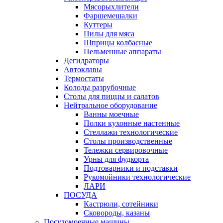
Мясорыхлители
Фаршемешалки
Куттеры
Пилы для мяса
Шприцы колбасные
Пельменные аппараты
Дегидраторы
Автоклавы
Термостаты
Колоды разрубочные
Столы для пиццы и салатов
Нейтральное оборудование
Ванны моечные
Полки кухонные настенные
Стеллажи технологические
Столы производственные
Тележки сервировочные
Урны для фудкорта
Подтоварники и подставки
Рукомойники технологические
ЛАРИ
ПОСУДА
Кастрюли, сотейники
Сковороды, казаны
Посудомоечные машины