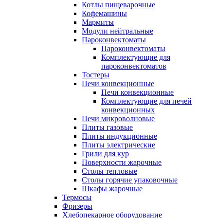
Котлы пищеварочные
Кофемашины
Мармиты
Модули нейтральные
Пароконвектоматы
Пароконвектоматы
Комплектующие для
пароконвектоматов
Тостеры
Печи конвекционные
Печи конвекционные
Комплектующие для печей
конвекционных
Печи микроволновые
Плиты газовые
Плиты индукционные
Плиты электрические
Грили для кур
Поверхности жарочные
Столы тепловые
Столы горячие упаковочные
Шкафы жарочные
Термосы
Фризеры
Хлебопекарное оборудование