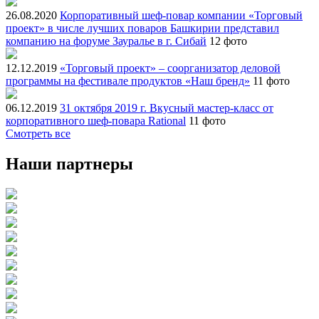
26.08.2020
Корпоративный шеф-повар компании «Торговый
проект» в числе лучших поваров Башкирии представил
компанию на форуме Зауралье в г. Сибай
12 фото
12.12.2019
«Торговый проект» – соорганизатор деловой
программы на фестивале продуктов «Наш бренд»
11 фото
06.12.2019
31 октября 2019 г. Вкусный мастер-класс от
корпоративного шеф-повара Rational
11 фото
Смотреть все
Наши партнеры