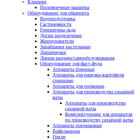
Клининг
Поломоечные машины
Оборудование для общепита
Водоподготовка
Гастроемкости
Генераторы льда
Доски разделочные
Жироуловители
Запайщики настольные
Лапшерезки
Линии раздачи/самообслуживания
Оборудование для фаст-фуда
Аппараты блинные
Аппараты для нарезки картофеля
спиралью
Аппараты для попкорна
Аппараты для производства сахарной
ваты
Аппараты для производства
сахарной ваты
Комплектующие для аппаратов
по производству сахарной ваты
Аппараты пончиковые
Вафельницы
Грили