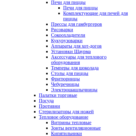
Печи для пиццы
Печи для пиццы
Комплектующие для печей для
пиццы
Прессы для гамбургеров
Рисоварки
Сокоохладители
Кукурузоварки
Аппараты для хот-догов
Установки Шаурма
Аксессуары для теплового
оборудования
Темперы для шоколада
Столы для пиццы
Фритюрницы
Чебуречницы
Электрошашлычницы
Палатки торговые
Посуда
Противни
Стерилизаторы для ножей
Тепловое оборудование
Витрины тепловые
Зонты вентиляционные
Кипятильники