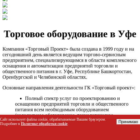
Торговое оборудование в Уфе
Компания «Торговый Проект» была создана в 1999 году и на
сегодняшний день является ведущим торгово-сервисным
предприятием, специализирующимся в области комплексного
оснащения и автоматизации предприятий торговли и
общественного питания в г. Уфе, Республике Башкортостан,
Оренбургской и Челябинской областях.
Основные направления деятельности ГК «Торговый проект»:
Полный спектр услуг по проектированию и
оснащению предприятий торговли и общественного
питания всем необходимым оборудованием
(холодильное оборудование, технологическое
Сайт использует файлы cookie, обрабатываемые Вашим браузером.
оборудование, стеллажное оборудование и т.д.);
Принимаю
Подробнее в
Политике обработки cookie
.
Автоматизация торговых процессов и внедрения
программных продуктов;
Гарантийное и послегарантийное сервисное