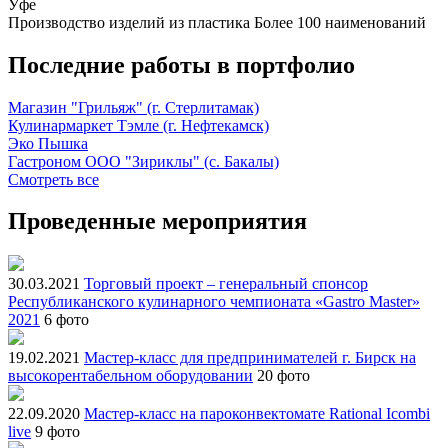
Уфе
Производство изделий из пластика
Более 100 наименований
Последние работы в портфолио
Магазин "Грильяж" (г. Стерлитамак)
Кулинармаркет Тэмле (г. Нефтекамск)
Эко Пышка
Гастроном ООО "Зириклы" (с. Бакалы)
Смотреть все
Проведенные мероприятия
30.03.2021
Торговый проект – генеральный спонсор
Республиканского кулинарного чемпионата «Gastro Master»
2021
6 фото
19.02.2021
Мастер-класс для предпринимателей г. Бирск на
высокорентабельном оборудовании
20 фото
22.09.2020
Мастер-класс на пароконвектомате Rational Icombi
live
9 фото