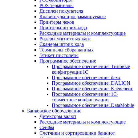
POS-терминалы
Дисплеи покупателя
Клавиатуры программируемые
Принтеры чеков
Принтеры штрих-кода
Расходные материалы и комплектующие
Ридеры магнитных карт
Сканеры штрих-кода
Терминалы сбора данных
Этикет-пистолеты
Программное обеспечение
Программное обеспечение: Типовые
конфигруации1С
Программное обеспечение: ilexx
Программное обеспечение: DALION
Программное обеспечение: Клеверенс
Программное обеспечение: 1С-
совместные конфигруации
Программное обеспечение: DataMobile
Банковское оборудование
Детекторы валют
Расходные материалы и комплектующие
Сейфы
Счетчики и сортировщики банкнот