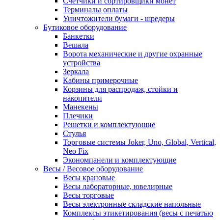
Счетчики и сортировщики монет
Терминалы оплаты
Уничтожители бумаги - шредеры
Бутиковое оборудование
Банкетки
Вешала
Ворота механические и другие охранные
устройства
Зеркала
Кабины примерочные
Корзины для распродаж, стойки и
накопители
Манекены
Плечики
Решетки и комплектующие
Стулья
Торговые системы Joker, Uno, Global, Vertical,
Neo Fix
Экономпанели и комплектующие
Весы / Весовое оборудование
Весы крановые
Весы лабораторные, ювелирные
Весы торговые
Весы электронные складские напольные
Комплексы этикетирования (весы с печатью