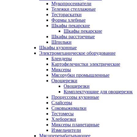
Мукопросеиватели
Тележки стеллажные
Тестораскатки
Формы хлебные
Шкафы пекарские
Шкафы пекарские
Шкафы расстоечные
Шпильки
Шкафы кухонные
Электромеханическое оборудование
Блендеры
Картофелечистки электрические
Миксеры
Мясорубки промышленные
Овощерезки
Овощерезки
Комплектующие для овощерезок
Процессоры кухонные
Слайсеры
Соковыжималки
Тестомесы
Хлеборезки
Миксеры планетарные
Измельчители
Мясоперерабатывающее