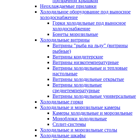
прозрачной крышкой
Неохлаждаемые прилавки
Холодильное оборудование под выносное
холодоснабжение
Горки холодильные под выносное
холодоснабжение
Бонеты морозильные
Холодильные витрины
Витрины "рыба на льду" (витрины
рыбные)
Витрины кондитерские
Витрины низкотемпературные
Витрины холодильные и тепловые
настольные
Витрины холодильные открытые
Витрины холодильные
среднетемпературные
Витрины холодильные универсальные
Холодильные горки
Холодильные и морозильные камеры
Камеры холодильные и морозильные
Моноблоки холодильные
Сплит-системы
Холодильные и морозильные столы
Холодильные шкафы