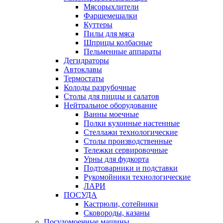
Мясорыхлители
Фаршемешалки
Куттеры
Пилы для мяса
Шприцы колбасные
Пельменные аппараты
Дегидраторы
Автоклавы
Термостаты
Колоды разрубочные
Столы для пиццы и салатов
Нейтральное оборудование
Ванны моечные
Полки кухонные настенные
Стеллажи технологические
Столы производственные
Тележки сервировочные
Урны для фудкорта
Подтоварники и подставки
Рукомойники технологические
ЛАРИ
ПОСУДА
Кастрюли, сотейники
Сковороды, казаны
Посудомоечные машины