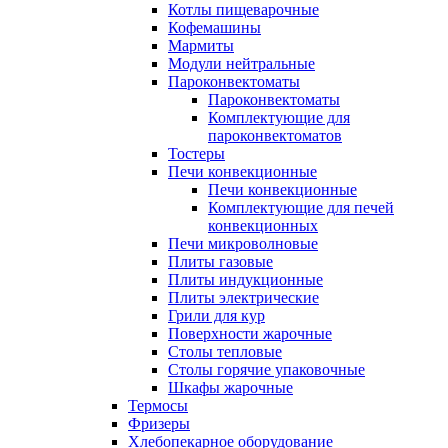
Котлы пищеварочные
Кофемашины
Мармиты
Модули нейтральные
Пароконвектоматы
Пароконвектоматы
Комплектующие для
пароконвектоматов
Тостеры
Печи конвекционные
Печи конвекционные
Комплектующие для печей
конвекционных
Печи микроволновые
Плиты газовые
Плиты индукционные
Плиты электрические
Грили для кур
Поверхности жарочные
Столы тепловые
Столы горячие упаковочные
Шкафы жарочные
Термосы
Фризеры
Хлебопекарное оборудование