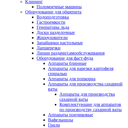
Клининг
Поломоечные машины
Оборудование для общепита
Водоподготовка
Гастроемкости
Генераторы льда
Доски разделочные
Жироуловители
Запайщики настольные
Лапшерезки
Линии раздачи/самообслуживания
Оборудование для фаст-фуда
Аппараты блинные
Аппараты для нарезки картофеля
спиралью
Аппараты для попкорна
Аппараты для производства сахарной
ваты
Аппараты для производства
сахарной ваты
Комплектующие для аппаратов
по производству сахарной ваты
Аппараты пончиковые
Вафельницы
Грили