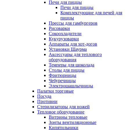
Печи для пиццы
Печи для пиццы
Комплектующие для печей для
пиццы
Прессы для гамбургеров
Рисоварки
Сокоохладители
Кукурузоварки
Аппараты для хот-догов
Установки Шаурма
Аксессуары для теплового
оборудования
Темперы для шоколада
Столы для пиццы
Фритюрницы
Чебуречницы
Электрошашлычницы
Палатки торговые
Посуда
Противни
Стерилизаторы для ножей
Тепловое оборудование
Витрины тепловые
Зонты вентиляционные
Кипятильники