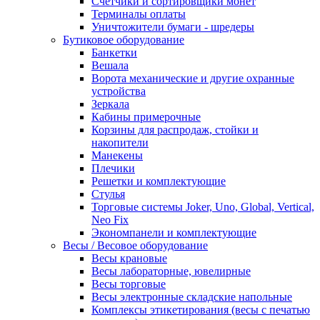
Счетчики и сортировщики монет
Терминалы оплаты
Уничтожители бумаги - шредеры
Бутиковое оборудование
Банкетки
Вешала
Ворота механические и другие охранные
устройства
Зеркала
Кабины примерочные
Корзины для распродаж, стойки и
накопители
Манекены
Плечики
Решетки и комплектующие
Стулья
Торговые системы Joker, Uno, Global, Vertical,
Neo Fix
Экономпанели и комплектующие
Весы / Весовое оборудование
Весы крановые
Весы лабораторные, ювелирные
Весы торговые
Весы электронные складские напольные
Комплексы этикетирования (весы с печатью