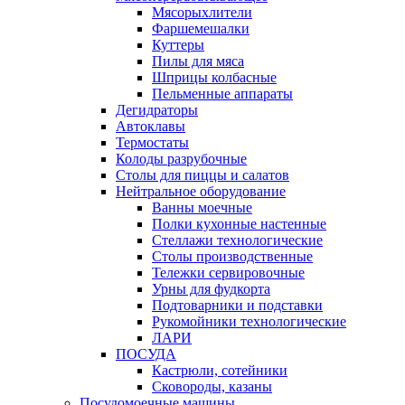
Мясорыхлители
Фаршемешалки
Куттеры
Пилы для мяса
Шприцы колбасные
Пельменные аппараты
Дегидраторы
Автоклавы
Термостаты
Колоды разрубочные
Столы для пиццы и салатов
Нейтральное оборудование
Ванны моечные
Полки кухонные настенные
Стеллажи технологические
Столы производственные
Тележки сервировочные
Урны для фудкорта
Подтоварники и подставки
Рукомойники технологические
ЛАРИ
ПОСУДА
Кастрюли, сотейники
Сковороды, казаны
Посудомоечные машины