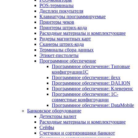
POS-терминалы
Дисплеи покупателя
Клавиатуры программируемые
Принтеры чеков
Принтеры штрих-кода
Расходные материалы и комплектующие
Ридеры магнитных карт
Сканеры штрих-кода
Терминалы сбора данных
Этикет-пистолеты
Программное обеспечение
Программное обеспечение: Типовые
конфигруации1С
Программное обеспечение: ilexx
Программное обеспечение: DALION
Программное обеспечение: Клеверенс
Программное обеспечение: 1С-
совместные конфигруации
Программное обеспечение: DataMobile
Банковское оборудование
Детекторы валют
Расходные материалы и комплектующие
Сейфы
Счетчики и сортировщики банкнот