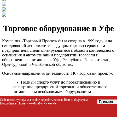
Торговое оборудование в Уфе
Компания «Торговый Проект» была создана в 1999 году и на
сегодняшний день является ведущим торгово-сервисным
предприятием, специализирующимся в области комплексного
оснащения и автоматизации предприятий торговли и
общественного питания в г. Уфе, Республике Башкортостан,
Оренбургской и Челябинской областях.
Основные направления деятельности ГК «Торговый проект»:
Полный спектр услуг по проектированию и
оснащению предприятий торговли и общественного
питания всем необходимым оборудованием
(холодильное оборудование, технологическое
Сайт использует файлы cookie, обрабатываемые Вашим браузером.
оборудование, стеллажное оборудование и т.д.);
Принимаю
Подробнее в
Политике обработки cookie
.
Автоматизация торговых процессов и внедрения
программных продуктов;
Гарантийное и послегарантийное сервисное