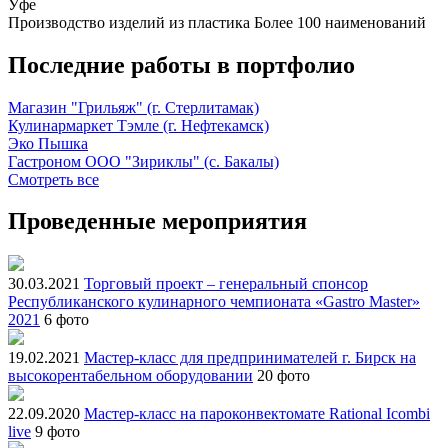
Уфе
Производство изделий из пластика
Более 100 наименований
Последние работы в портфолио
Магазин "Грильяж" (г. Стерлитамак)
Кулинармаркет Тэмле (г. Нефтекамск)
Эко Пышка
Гастроном ООО "Зириклы" (с. Бакалы)
Смотреть все
Проведенные мероприятия
30.03.2021
Торговый проект – генеральный спонсор
Республиканского кулинарного чемпионата «Gastro Master»
2021
6 фото
19.02.2021
Мастер-класс для предпринимателей г. Бирск на
высокорентабельном оборудовании
20 фото
22.09.2020
Мастер-класс на пароконвектомате Rational Icombi
live
9 фото