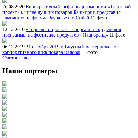
26.08.2020
Корпоративный шеф-повар компании «Торговый
проект» в числе лучших поваров Башкирии представил
компанию на форуме Зауралье в г. Сибай
12 фото
12.12.2019
«Торговый проект» – соорганизатор деловой
программы на фестивале продуктов «Наш бренд»
11 фото
06.12.2019
31 октября 2019 г. Вкусный мастер-класс от
корпоративного шеф-повара Rational
11 фото
Смотреть все
Наши партнеры