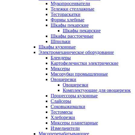
Мукопросеиватели
Тележки стеллажные
Тестораскатки
Формы хлебные
Шкафы пекарские
Шкафы пекарские
Шкафы расстоечные
Шпильки
Шкафы кухонные
Электромеханическое оборудование
Блендеры
Картофелечистки электрические
Миксеры
Мясорубки промышленные
Овощерезки
Овощерезки
Комплектующие для овощерезок
Процессоры кухонные
Слайсеры
Соковыжималки
Тестомесы
Хлеборезки
Миксеры планетарные
Измельчители
Мясоперерабатывающее