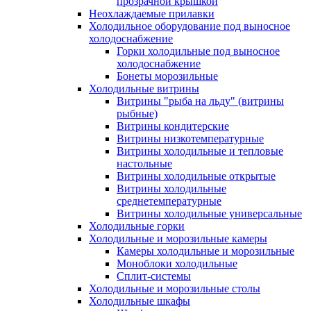
прозрачной крышкой
Неохлаждаемые прилавки
Холодильное оборудование под выносное
холодоснабжение
Горки холодильные под выносное
холодоснабжение
Бонеты морозильные
Холодильные витрины
Витрины "рыба на льду" (витрины
рыбные)
Витрины кондитерские
Витрины низкотемпературные
Витрины холодильные и тепловые
настольные
Витрины холодильные открытые
Витрины холодильные
среднетемпературные
Витрины холодильные универсальные
Холодильные горки
Холодильные и морозильные камеры
Камеры холодильные и морозильные
Моноблоки холодильные
Сплит-системы
Холодильные и морозильные столы
Холодильные шкафы