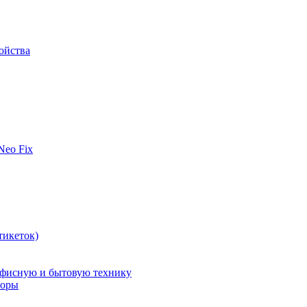
ойства
 Neo Fix
тикеток)
офисную и бытовую технику
поры