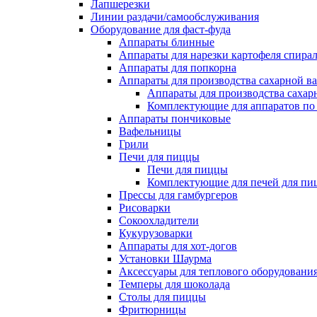
Лапшерезки
Линии раздачи/самообслуживания
Оборудование для фаст-фуда
Аппараты блинные
Аппараты для нарезки картофеля спира
Аппараты для попкорна
Аппараты для производства сахарной в
Аппараты для производства сахар
Комплектующие для аппаратов по 
Аппараты пончиковые
Вафельницы
Грили
Печи для пиццы
Печи для пиццы
Комплектующие для печей для пи
Прессы для гамбургеров
Рисоварки
Сокоохладители
Кукурузоварки
Аппараты для хот-догов
Установки Шаурма
Аксессуары для теплового оборудовани
Темперы для шоколада
Столы для пиццы
Фритюрницы