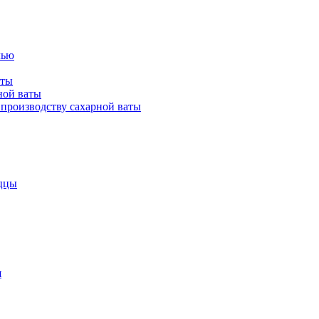
лью
аты
ной ваты
производству сахарной ваты
ццы
я