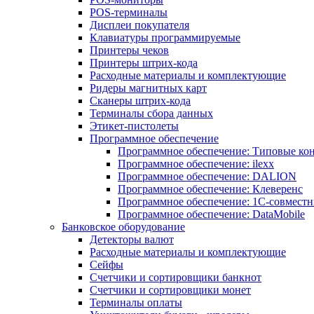
POS-терминалы
Дисплеи покупателя
Клавиатуры программируемые
Принтеры чеков
Принтеры штрих-кода
Расходные материалы и комплектующие
Ридеры магнитных карт
Сканеры штрих-кода
Терминалы сбора данных
Этикет-пистолеты
Программное обеспечение
Программное обеспечение: Типовые к
Программное обеспечение: ilexx
Программное обеспечение: DALION
Программное обеспечение: Клеверенс
Программное обеспечение: 1С-совмест
Программное обеспечение: DataMobile
Банковское оборудование
Детекторы валют
Расходные материалы и комплектующие
Сейфы
Счетчики и сортировщики банкнот
Счетчики и сортировщики монет
Терминалы оплаты