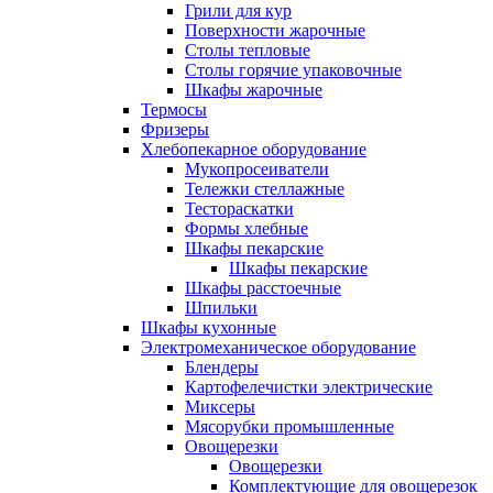
Грили для кур
Поверхности жарочные
Столы тепловые
Столы горячие упаковочные
Шкафы жарочные
Термосы
Фризеры
Хлебопекарное оборудование
Мукопросеиватели
Тележки стеллажные
Тестораскатки
Формы хлебные
Шкафы пекарские
Шкафы пекарские
Шкафы расстоечные
Шпильки
Шкафы кухонные
Электромеханическое оборудование
Блендеры
Картофелечистки электрические
Миксеры
Мясорубки промышленные
Овощерезки
Овощерезки
Комплектующие для овощерезок