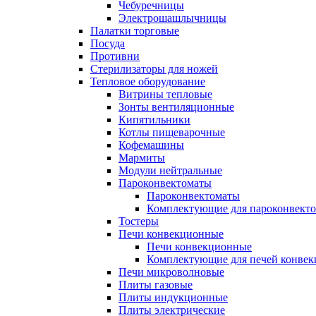
Чебуречницы
Электрошашлычницы
Палатки торговые
Посуда
Противни
Стерилизаторы для ножей
Тепловое оборудование
Витрины тепловые
Зонты вентиляционные
Кипятильники
Котлы пищеварочные
Кофемашины
Мармиты
Модули нейтральные
Пароконвектоматы
Пароконвектоматы
Комплектующие для пароконвекто
Тостеры
Печи конвекционные
Печи конвекционные
Комплектующие для печей конве
Печи микроволновые
Плиты газовые
Плиты индукционные
Плиты электрические