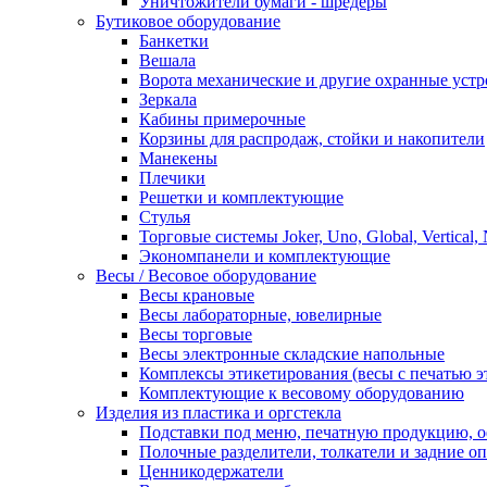
Уничтожители бумаги - шредеры
Бутиковое оборудование
Банкетки
Вешала
Ворота механические и другие охранные устр
Зеркала
Кабины примерочные
Корзины для распродаж, стойки и накопители
Манекены
Плечики
Решетки и комплектующие
Стулья
Торговые системы Joker, Uno, Global, Vertical,
Экономпанели и комплектующие
Весы / Весовое оборудование
Весы крановые
Весы лабораторные, ювелирные
Весы торговые
Весы электронные складские напольные
Комплексы этикетирования (весы с печатью э
Комплектующие к весовому оборудованию
Изделия из пластика и оргстекла
Подставки под меню, печатную продукцию, 
Полочные разделители, толкатели и задние о
Ценникодержатели