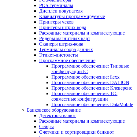
POS-терминалы
Дисплеи покупателя
Клавиатуры программируемые
Принтеры чеков
Принтеры штрих-кода
Расходные материалы и комплектующие
Ридеры магнитных карт
Сканеры штрих-кода
Терминалы сбора данных
Этикет-пистолеты
Программное обеспечение
Программное обеспечение: Типовые
конфигруации1С
Программное обеспечение: ilexx
Программное обеспечение: DALION
Программное обеспечение: Клеверенс
Программное обеспечение: 1С-
совместные конфигруации
Программное обеспечение: DataMobile
Банковское оборудование
Детекторы валют
Расходные материалы и комплектующие
Сейфы
Счетчики и сортировщики банкнот