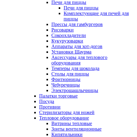
Печи для пиццы
Печи для пиццы
Комплектующие для печей для
пиццы
Прессы для гамбургеров
Рисоварки
Сокоохладители
Кукурузоварки
Аппараты для хот-догов
Установки Шаурма
Аксессуары для теплового
оборудования
Темперы для шоколада
Столы для пиццы
Фритюрницы
Чебуречницы
Электрошашлычницы
Палатки торговые
Посуда
Противни
Стерилизаторы для ножей
Тепловое оборудование
Витрины тепловые
Зонты вентиляционные
Кипятильники