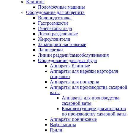
Клининг
Поломоечные машины
Оборудование для общепита
Водоподготовка
Гастроемкости
Генераторы льда
Доски разделочные
Жироуловители
Запайщики настольные
Лапшерезки
Линии раздачи/самообслуживания
Оборудование для фаст-фуда
Аппараты блинные
Аппараты для нарезки картофеля
спиралью
Аппараты для попкорна
Аппараты для производства сахарной
ваты
Аппараты для производства
сахарной ваты
Комплектующие для аппаратов
по производству сахарной ваты
Аппараты пончиковые
Вафельницы
Грили