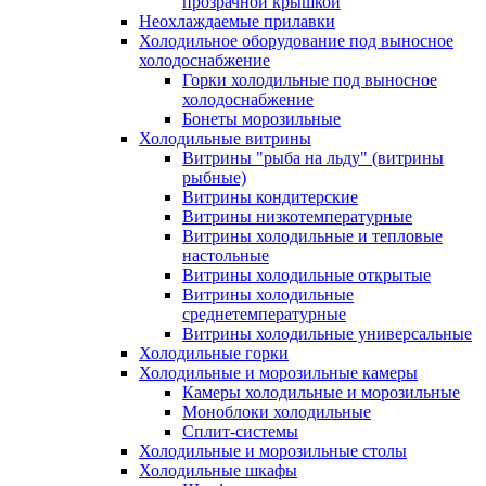
прозрачной крышкой
Неохлаждаемые прилавки
Холодильное оборудование под выносное
холодоснабжение
Горки холодильные под выносное
холодоснабжение
Бонеты морозильные
Холодильные витрины
Витрины "рыба на льду" (витрины
рыбные)
Витрины кондитерские
Витрины низкотемпературные
Витрины холодильные и тепловые
настольные
Витрины холодильные открытые
Витрины холодильные
среднетемпературные
Витрины холодильные универсальные
Холодильные горки
Холодильные и морозильные камеры
Камеры холодильные и морозильные
Моноблоки холодильные
Сплит-системы
Холодильные и морозильные столы
Холодильные шкафы