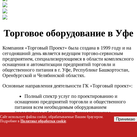
Торговое оборудование в Уфе
Компания «Торговый Проект» была создана в 1999 году и на
сегодняшний день является ведущим торгово-сервисным
предприятием, специализирующимся в области комплексного
оснащения и автоматизации предприятий торговли и
общественного питания в г. Уфе, Республике Башкортостан,
Оренбургской и Челябинской областях.
Основные направления деятельности ГК «Торговый проект»:
Полный спектр услуг по проектированию и
оснащению предприятий торговли и общественного
питания всем необходимым оборудованием
(холодильное оборудование, технологическое
Сайт использует файлы cookie, обрабатываемые Вашим браузером.
оборудование, стеллажное оборудование и т.д.);
Принимаю
Подробнее в
Политике обработки cookie
.
Автоматизация торговых процессов и внедрения
программных продуктов;
Гарантийное и послегарантийное сервисное