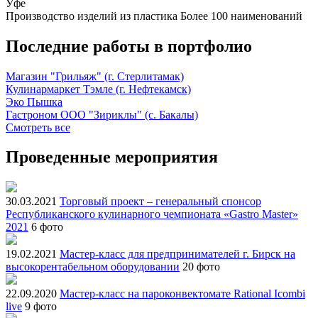
Уфе
Производство изделий из пластика
Более 100 наименований
Последние работы в портфолио
Магазин "Грильяж" (г. Стерлитамак)
Кулинармаркет Тэмле (г. Нефтекамск)
Эко Пышка
Гастроном ООО "Зириклы" (с. Бакалы)
Смотреть все
Проведенные мероприятия
30.03.2021
Торговый проект – генеральный спонсор
Республиканского кулинарного чемпионата «Gastro Master»
2021
6 фото
19.02.2021
Мастер-класс для предпринимателей г. Бирск на
высокорентабельном оборудовании
20 фото
22.09.2020
Мастер-класс на пароконвектомате Rational Icombi
live
9 фото