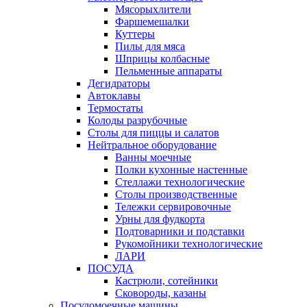
Мясорыхлители
Фаршемешалки
Куттеры
Пилы для мяса
Шприцы колбасные
Пельменные аппараты
Дегидраторы
Автоклавы
Термостаты
Колоды разрубочные
Столы для пиццы и салатов
Нейтральное оборудование
Ванны моечные
Полки кухонные настенные
Стеллажи технологические
Столы производственные
Тележки сервировочные
Урны для фудкорта
Подтоварники и подставки
Рукомойники технологические
ЛАРИ
ПОСУДА
Кастрюли, сотейники
Сковороды, казаны
Посудомоечные машины