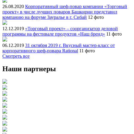
26.08.2020
Корпоративный шеф-повар компании «Торговый
проект» в числе лучших поваров Башкирии представил
компанию на форуме Зауралье в г. Сибай
12 фото
12.12.2019
«Торговый проект» – соорганизатор деловой
программы на фестивале продуктов «Наш бренд»
11 фото
06.12.2019
31 октября 2019 г. Вкусный мастер-класс от
корпоративного шеф-повара Rational
11 фото
Смотреть все
Наши партнеры