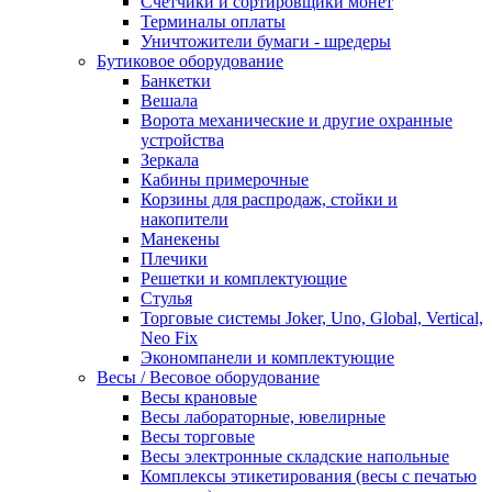
Счетчики и сортировщики монет
Терминалы оплаты
Уничтожители бумаги - шредеры
Бутиковое оборудование
Банкетки
Вешала
Ворота механические и другие охранные
устройства
Зеркала
Кабины примерочные
Корзины для распродаж, стойки и
накопители
Манекены
Плечики
Решетки и комплектующие
Стулья
Торговые системы Joker, Uno, Global, Vertical,
Neo Fix
Экономпанели и комплектующие
Весы / Весовое оборудование
Весы крановые
Весы лабораторные, ювелирные
Весы торговые
Весы электронные складские напольные
Комплексы этикетирования (весы с печатью