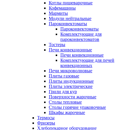
Котлы пищеварочные
Кофемашины
Мармиты
Модули нейтральные
Пароконвектоматы
Пароконвектоматы
Комплектующие для
пароконвектоматов
Тостеры
Печи конвекционные
Печи конвекционные
Комплектующие для печей
конвекционных
Печи микроволновые
Плиты газовые
Плиты индукционные
Плиты электрические
Грили для кур
Поверхности жарочные
Столы тепловые
Столы горячие упаковочные
Шкафы жарочные
Термосы
Фризеры
Хлебопекарное оборудование