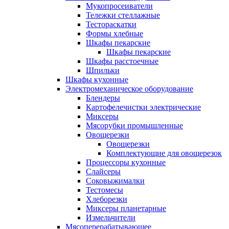
Мукопросеиватели
Тележки стеллажные
Тестораскатки
Формы хлебные
Шкафы пекарские
Шкафы пекарские
Шкафы расстоечные
Шпильки
Шкафы кухонные
Электромеханическое оборудование
Блендеры
Картофелечистки электрические
Миксеры
Мясорубки промышленные
Овощерезки
Овощерезки
Комплектующие для овощерезок
Процессоры кухонные
Слайсеры
Соковыжималки
Тестомесы
Хлеборезки
Миксеры планетарные
Измельчители
Мясоперерабатывающее