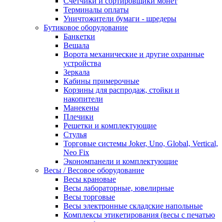
Счетчики и сортировщики монет
Терминалы оплаты
Уничтожители бумаги - шредеры
Бутиковое оборудование
Банкетки
Вешала
Ворота механические и другие охранные
устройства
Зеркала
Кабины примерочные
Корзины для распродаж, стойки и
накопители
Манекены
Плечики
Решетки и комплектующие
Стулья
Торговые системы Joker, Uno, Global, Vertical,
Neo Fix
Экономпанели и комплектующие
Весы / Весовое оборудование
Весы крановые
Весы лабораторные, ювелирные
Весы торговые
Весы электронные складские напольные
Комплексы этикетирования (весы с печатью