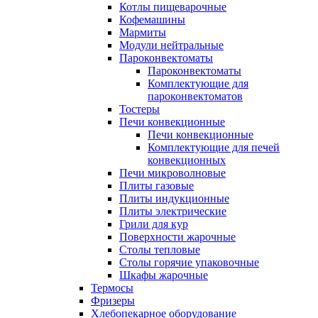
Котлы пищеварочные
Кофемашины
Мармиты
Модули нейтральные
Пароконвектоматы
Пароконвектоматы
Комплектующие для
пароконвектоматов
Тостеры
Печи конвекционные
Печи конвекционные
Комплектующие для печей
конвекционных
Печи микроволновые
Плиты газовые
Плиты индукционные
Плиты электрические
Грили для кур
Поверхности жарочные
Столы тепловые
Столы горячие упаковочные
Шкафы жарочные
Термосы
Фризеры
Хлебопекарное оборудование