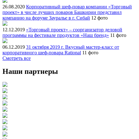
26.08.2020
Корпоративный шеф-повар компании «Торговый
проект» в числе лучших поваров Башкирии представил
компанию на форуме Зауралье в г. Сибай
12 фото
12.12.2019
«Торговый проект» – соорганизатор деловой
программы на фестивале продуктов «Наш бренд»
11 фото
06.12.2019
31 октября 2019 г. Вкусный мастер-класс от
корпоративного шеф-повара Rational
11 фото
Смотреть все
Наши партнеры