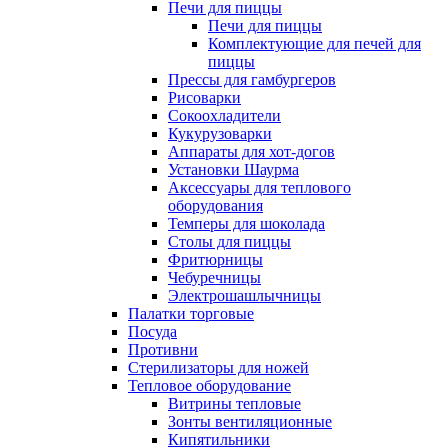
Печи для пиццы
Печи для пиццы
Комплектующие для печей для
пиццы
Прессы для гамбургеров
Рисоварки
Сокоохладители
Кукурузоварки
Аппараты для хот-догов
Установки Шаурма
Аксессуары для теплового
оборудования
Темперы для шоколада
Столы для пиццы
Фритюрницы
Чебуречницы
Электрошашлычницы
Палатки торговые
Посуда
Противни
Стерилизаторы для ножей
Тепловое оборудование
Витрины тепловые
Зонты вентиляционные
Кипятильники