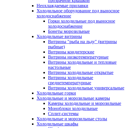
прозрачной крышкой
Неохлаждаемые прилавки
Холодильное оборудование под выносное
холодоснабжение
Горки холодильные под выносное
холодоснабжение
Бонеты морозильные
Холодильные витрины
Витрины "рыба на льду" (витрины
рыбные)
Витрины кондитерские
Витрины низкотемпературные
Витрины холодильные и тепловые
настольные
Витрины холодильные открытые
Витрины холодильные
среднетемпературные
Витрины холодильные универсальные
Холодильные горки
Холодильные и морозильные камеры
Камеры холодильные и морозильные
Моноблоки холодильные
Сплит-системы
Холодильные и морозильные столы
Холодильные шкафы