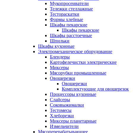
Мукопросеиватели
Тележки стеллажные
Тестораскатки
Формы хлебные
Шкафы пекарские
Шкафы пекарские
Шкафы расстоечные
Шпильки
Шкафы кухонные
Электромеханическое оборудование
Блендеры
Картофелечистки электрические
Миксеры
Мясорубки промышленные
Овощерезки
Овощерезки
Комплектующие для овощерезок
Процессоры кухонные
Слайсеры
Соковыжималки
Тестомесы
Хлеборезки
Миксеры планетарные
Измельчители
Мясоперерабатывающее