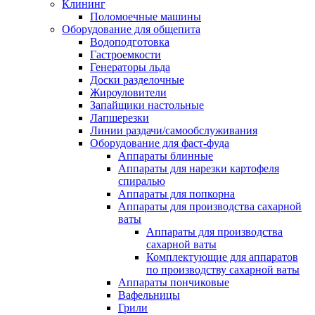
Клининг
Поломоечные машины
Оборудование для общепита
Водоподготовка
Гастроемкости
Генераторы льда
Доски разделочные
Жироуловители
Запайщики настольные
Лапшерезки
Линии раздачи/самообслуживания
Оборудование для фаст-фуда
Аппараты блинные
Аппараты для нарезки картофеля
спиралью
Аппараты для попкорна
Аппараты для производства сахарной
ваты
Аппараты для производства
сахарной ваты
Комплектующие для аппаратов
по производству сахарной ваты
Аппараты пончиковые
Вафельницы
Грили