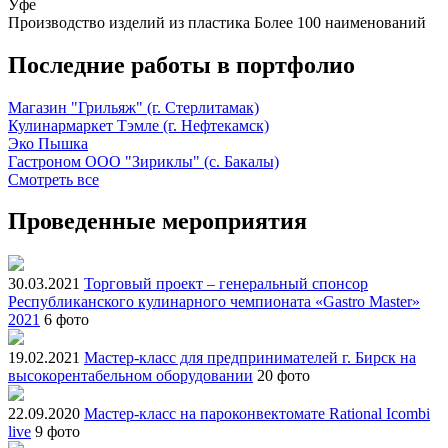
Уфе
Производство изделий из пластика
Более 100 наименований
Последние работы в портфолио
Магазин "Грильяж" (г. Стерлитамак)
Кулинармаркет Тэмле (г. Нефтекамск)
Эко Пышка
Гастроном ООО "Зириклы" (с. Бакалы)
Смотреть все
Проведенные мероприятия
30.03.2021
Торговый проект – генеральный спонсор
Республиканского кулинарного чемпионата «Gastro Master»
2021
6 фото
19.02.2021
Мастер-класс для предпринимателей г. Бирск на
высокорентабельном оборудовании
20 фото
22.09.2020
Мастер-класс на пароконвектомате Rational Icombi
live
9 фото