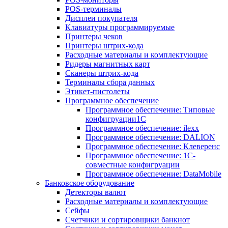
POS-терминалы
Дисплеи покупателя
Клавиатуры программируемые
Принтеры чеков
Принтеры штрих-кода
Расходные материалы и комплектующие
Ридеры магнитных карт
Сканеры штрих-кода
Терминалы сбора данных
Этикет-пистолеты
Программное обеспечение
Программное обеспечение: Типовые
конфигруации1С
Программное обеспечение: ilexx
Программное обеспечение: DALION
Программное обеспечение: Клеверенс
Программное обеспечение: 1С-
совместные конфигруации
Программное обеспечение: DataMobile
Банковское оборудование
Детекторы валют
Расходные материалы и комплектующие
Сейфы
Счетчики и сортировщики банкнот