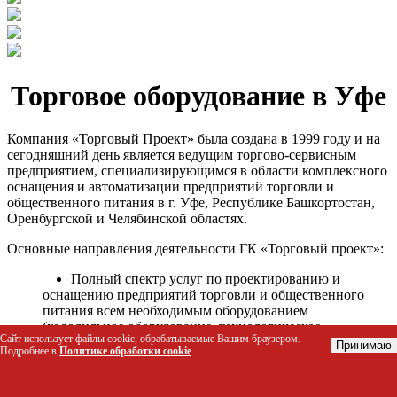
Торговое оборудование в Уфе
Компания «Торговый Проект» была создана в 1999 году и на
сегодняшний день является ведущим торгово-сервисным
предприятием, специализирующимся в области комплексного
оснащения и автоматизации предприятий торговли и
общественного питания в г. Уфе, Республике Башкортостан,
Оренбургской и Челябинской областях.
Основные направления деятельности ГК «Торговый проект»:
Полный спектр услуг по проектированию и
оснащению предприятий торговли и общественного
питания всем необходимым оборудованием
(холодильное оборудование, технологическое
Сайт использует файлы cookie, обрабатываемые Вашим браузером.
оборудование, стеллажное оборудование и т.д.);
Принимаю
Подробнее в
Политике обработки cookie
.
Автоматизация торговых процессов и внедрения
программных продуктов;
Гарантийное и послегарантийное сервисное