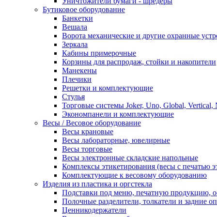
Уничтожители бумаги - шредеры
Бутиковое оборудование
Банкетки
Вешала
Ворота механические и другие охранные устр
Зеркала
Кабины примерочные
Корзины для распродаж, стойки и накопители
Манекены
Плечики
Решетки и комплектующие
Стулья
Торговые системы Joker, Uno, Global, Vertical,
Экономпанели и комплектующие
Весы / Весовое оборудование
Весы крановые
Весы лабораторные, ювелирные
Весы торговые
Весы электронные складские напольные
Комплексы этикетирования (весы с печатью э
Комплектующие к весовому оборудованию
Изделия из пластика и оргстекла
Подставки под меню, печатную продукцию, 
Полочные разделители, толкатели и задние о
Ценникодержатели