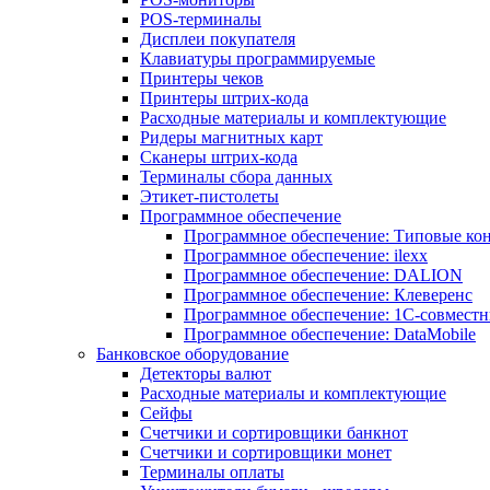
POS-терминалы
Дисплеи покупателя
Клавиатуры программируемые
Принтеры чеков
Принтеры штрих-кода
Расходные материалы и комплектующие
Ридеры магнитных карт
Сканеры штрих-кода
Терминалы сбора данных
Этикет-пистолеты
Программное обеспечение
Программное обеспечение: Типовые к
Программное обеспечение: ilexx
Программное обеспечение: DALION
Программное обеспечение: Клеверенс
Программное обеспечение: 1С-совмест
Программное обеспечение: DataMobile
Банковское оборудование
Детекторы валют
Расходные материалы и комплектующие
Сейфы
Счетчики и сортировщики банкнот
Счетчики и сортировщики монет
Терминалы оплаты