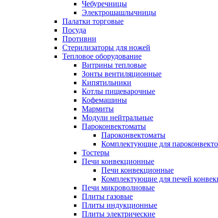
Чебуречницы
Электрошашлычницы
Палатки торговые
Посуда
Противни
Стерилизаторы для ножей
Тепловое оборудование
Витрины тепловые
Зонты вентиляционные
Кипятильники
Котлы пищеварочные
Кофемашины
Мармиты
Модули нейтральные
Пароконвектоматы
Пароконвектоматы
Комплектующие для пароконвекто
Тостеры
Печи конвекционные
Печи конвекционные
Комплектующие для печей конве
Печи микроволновые
Плиты газовые
Плиты индукционные
Плиты электрические