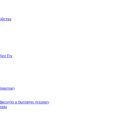
ойства
 Neo Fix
тикеток)
офисную и бытовую технику
поры