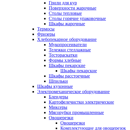
Грили для кур
Поверхности жарочные
Столы тепловые
Столы горячие упаковочные
Шкафы жарочные
Термосы
Фризеры
Хлебопекарное оборудование
Мукопросеиватели
Тележки стеллажные
Тестораскатки
Формы хлебные
Шкафы пекарские
Шкафы пекарские
Шкафы расстоечные
Шпильки
Шкафы кухонные
Электромеханическое оборудование
Блендеры
Картофелечистки электрические
Миксеры
Мясорубки промышленные
Овощерезки
Овощерезки
Комплектующие для овощерезок