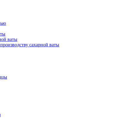
лью
аты
ной ваты
производству сахарной ваты
ццы
я