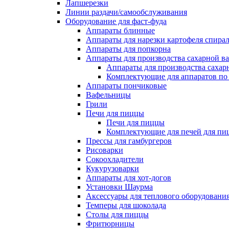
Лапшерезки
Линии раздачи/самообслуживания
Оборудование для фаст-фуда
Аппараты блинные
Аппараты для нарезки картофеля спира
Аппараты для попкорна
Аппараты для производства сахарной в
Аппараты для производства сахар
Комплектующие для аппаратов по 
Аппараты пончиковые
Вафельницы
Грили
Печи для пиццы
Печи для пиццы
Комплектующие для печей для пи
Прессы для гамбургеров
Рисоварки
Сокоохладители
Кукурузоварки
Аппараты для хот-догов
Установки Шаурма
Аксессуары для теплового оборудовани
Темперы для шоколада
Столы для пиццы
Фритюрницы