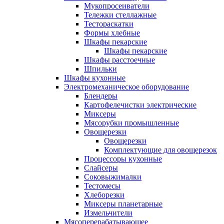
Мукопросеиватели
Тележки стеллажные
Тестораскатки
Формы хлебные
Шкафы пекарские
Шкафы пекарские
Шкафы расстоечные
Шпильки
Шкафы кухонные
Электромеханическое оборудование
Блендеры
Картофелечистки электрические
Миксеры
Мясорубки промышленные
Овощерезки
Овощерезки
Комплектующие для овощерезок
Процессоры кухонные
Слайсеры
Соковыжималки
Тестомесы
Хлеборезки
Миксеры планетарные
Измельчители
Мясоперерабатывающее