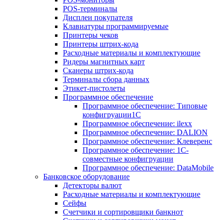
POS-терминалы
Дисплеи покупателя
Клавиатуры программируемые
Принтеры чеков
Принтеры штрих-кода
Расходные материалы и комплектующие
Ридеры магнитных карт
Сканеры штрих-кода
Терминалы сбора данных
Этикет-пистолеты
Программное обеспечение
Программное обеспечение: Типовые
конфигруации1С
Программное обеспечение: ilexx
Программное обеспечение: DALION
Программное обеспечение: Клеверенс
Программное обеспечение: 1С-
совместные конфигруации
Программное обеспечение: DataMobile
Банковское оборудование
Детекторы валют
Расходные материалы и комплектующие
Сейфы
Счетчики и сортировщики банкнот