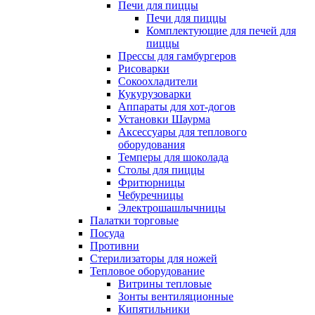
Печи для пиццы
Печи для пиццы
Комплектующие для печей для
пиццы
Прессы для гамбургеров
Рисоварки
Сокоохладители
Кукурузоварки
Аппараты для хот-догов
Установки Шаурма
Аксессуары для теплового
оборудования
Темперы для шоколада
Столы для пиццы
Фритюрницы
Чебуречницы
Электрошашлычницы
Палатки торговые
Посуда
Противни
Стерилизаторы для ножей
Тепловое оборудование
Витрины тепловые
Зонты вентиляционные
Кипятильники