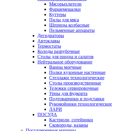
Мясорыхлители
Фаршемешалки
Куттеры
Пилы для мяса
Шприцы колбасные
Пельменные аппараты
Дегидраторы
Автоклавы
Термостаты
Колоды разрубочные
Столы для пиццы и салатов
Нейтральное оборудование
Ванны моечные
Полки кухонные настенные
Стеллажи технологические
Столы производственные
Тележки сервировочные
Урны для фудкорта
Подтоварники и подставки
Рукомойники технологические
ЛАРИ
ПОСУДА
Кастрюли, сотейники
Сковороды, казаны
Посудомоечные машины