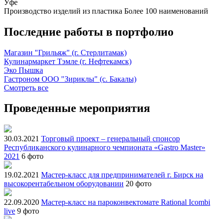
Уфе
Производство изделий из пластика
Более 100 наименований
Последние работы в портфолио
Магазин "Грильяж" (г. Стерлитамак)
Кулинармаркет Тэмле (г. Нефтекамск)
Эко Пышка
Гастроном ООО "Зириклы" (с. Бакалы)
Смотреть все
Проведенные мероприятия
30.03.2021
Торговый проект – генеральный спонсор
Республиканского кулинарного чемпионата «Gastro Master»
2021
6 фото
19.02.2021
Мастер-класс для предпринимателей г. Бирск на
высокорентабельном оборудовании
20 фото
22.09.2020
Мастер-класс на пароконвектомате Rational Icombi
live
9 фото