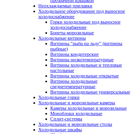
прозрачной крышкой
Неохлаждаемые прилавки
Холодильное оборудование под выносное
холодоснабжение
Горки холодильные под выносное
холодоснабжение
Бонеты морозильные
Холодильные витрины
Витрины "рыба на льду" (витрины
рыбные)
Витрины кондитерские
Витрины низкотемпературные
Витрины холодильные и тепловые
настольные
Витрины холодильные открытые
Витрины холодильные
среднетемпературные
Витрины холодильные универсальные
Холодильные горки
Холодильные и морозильные камеры
Камеры холодильные и морозильные
Моноблоки холодильные
Сплит-системы
Холодильные и морозильные столы
Холодильные шкафы