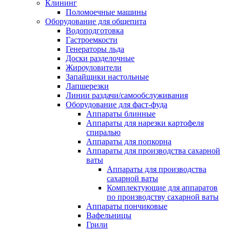
Клининг
Поломоечные машины
Оборудование для общепита
Водоподготовка
Гастроемкости
Генераторы льда
Доски разделочные
Жироуловители
Запайщики настольные
Лапшерезки
Линии раздачи/самообслуживания
Оборудование для фаст-фуда
Аппараты блинные
Аппараты для нарезки картофеля
спиралью
Аппараты для попкорна
Аппараты для производства сахарной
ваты
Аппараты для производства
сахарной ваты
Комплектующие для аппаратов
по производству сахарной ваты
Аппараты пончиковые
Вафельницы
Грили