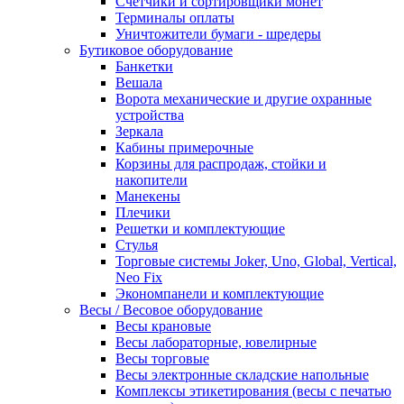
Счетчики и сортировщики монет
Терминалы оплаты
Уничтожители бумаги - шредеры
Бутиковое оборудование
Банкетки
Вешала
Ворота механические и другие охранные
устройства
Зеркала
Кабины примерочные
Корзины для распродаж, стойки и
накопители
Манекены
Плечики
Решетки и комплектующие
Стулья
Торговые системы Joker, Uno, Global, Vertical,
Neo Fix
Экономпанели и комплектующие
Весы / Весовое оборудование
Весы крановые
Весы лабораторные, ювелирные
Весы торговые
Весы электронные складские напольные
Комплексы этикетирования (весы с печатью