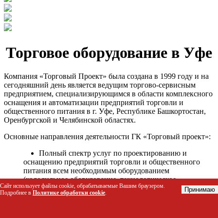
Торговое оборудование в Уфе
Компания «Торговый Проект» была создана в 1999 году и на
сегодняшний день является ведущим торгово-сервисным
предприятием, специализирующимся в области комплексного
оснащения и автоматизации предприятий торговли и
общественного питания в г. Уфе, Республике Башкортостан,
Оренбургской и Челябинской областях.
Основные направления деятельности ГК «Торговый проект»:
Полный спектр услуг по проектированию и
оснащению предприятий торговли и общественного
питания всем необходимым оборудованием
(холодильное оборудование, технологическое
Сайт использует файлы cookie, обрабатываемые Вашим браузером.
оборудование, стеллажное оборудование и т.д.);
Принимаю
Подробнее в
Политике обработки cookie
.
Автоматизация торговых процессов и внедрения
программных продуктов;
Гарантийное и послегарантийное сервисное