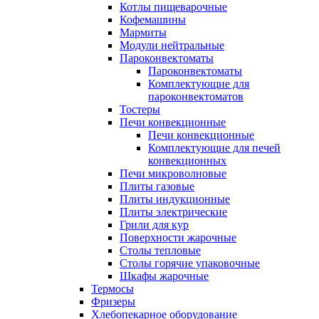
Котлы пищеварочные
Кофемашины
Мармиты
Модули нейтральные
Пароконвектоматы
Пароконвектоматы
Комплектующие для
пароконвектоматов
Тостеры
Печи конвекционные
Печи конвекционные
Комплектующие для печей
конвекционных
Печи микроволновые
Плиты газовые
Плиты индукционные
Плиты электрические
Грили для кур
Поверхности жарочные
Столы тепловые
Столы горячие упаковочные
Шкафы жарочные
Термосы
Фризеры
Хлебопекарное оборудование