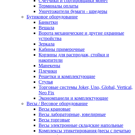
Счетчики и сортировщики монет
Терминалы оплаты
Уничтожители бумаги - шредеры
Бутиковое оборудование
Банкетки
Вешала
Ворота механические и другие охранные
устройства
Зеркала
Кабины примерочные
Корзины для распродаж, стойки и
накопители
Манекены
Плечики
Решетки и комплектующие
Стулья
Торговые системы Joker, Uno, Global, Vertical,
Neo Fix
Экономпанели и комплектующие
Весы / Весовое оборудование
Весы крановые
Весы лабораторные, ювелирные
Весы торговые
Весы электронные складские напольные
Комплексы этикетирования (весы с печатью