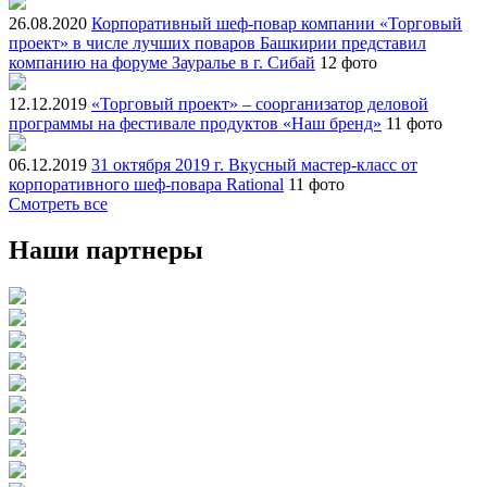
26.08.2020
Корпоративный шеф-повар компании «Торговый
проект» в числе лучших поваров Башкирии представил
компанию на форуме Зауралье в г. Сибай
12 фото
12.12.2019
«Торговый проект» – соорганизатор деловой
программы на фестивале продуктов «Наш бренд»
11 фото
06.12.2019
31 октября 2019 г. Вкусный мастер-класс от
корпоративного шеф-повара Rational
11 фото
Смотреть все
Наши партнеры