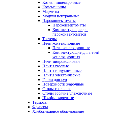
Котлы пищеварочные
Кофемашины
Мармиты
Модули нейтральные
Пароконвектоматы
Пароконвектоматы
Комплектующие для
пароконвектоматов
Тостеры
Печи конвекционные
Печи конвекционные
Комплектующие для печей
конвекционных
Печи микроволновые
Плиты газовые
Плиты индукционные
Плиты электрические
Грили для кур
Поверхности жарочные
Столы тепловые
Столы горячие упаковочные
Шкафы жарочные
Термосы
Фризеры
Хлебопекарное оборудование