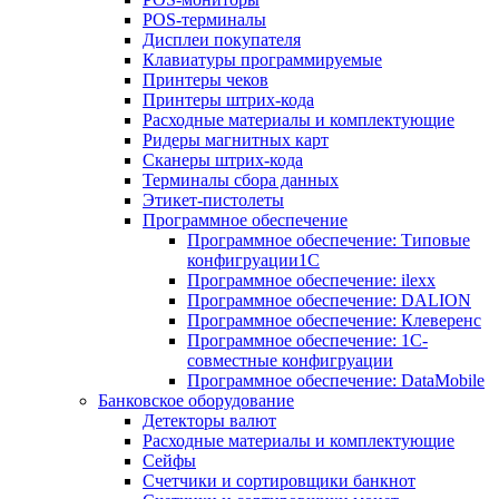
POS-терминалы
Дисплеи покупателя
Клавиатуры программируемые
Принтеры чеков
Принтеры штрих-кода
Расходные материалы и комплектующие
Ридеры магнитных карт
Сканеры штрих-кода
Терминалы сбора данных
Этикет-пистолеты
Программное обеспечение
Программное обеспечение: Типовые
конфигруации1С
Программное обеспечение: ilexx
Программное обеспечение: DALION
Программное обеспечение: Клеверенс
Программное обеспечение: 1С-
совместные конфигруации
Программное обеспечение: DataMobile
Банковское оборудование
Детекторы валют
Расходные материалы и комплектующие
Сейфы
Счетчики и сортировщики банкнот