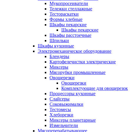
Мукопросеиватели
Тележки стеллажные
Тестораскатки
Формы хлебные
Шкафы пекарские
Шкафы пекарские
Шкафы расстоечные
Шпильки
Шкафы кухонные
Электромеханическое оборудование
Блендеры
Картофелечистки электрические
Миксеры
Мясорубки промышленные
Овощерезки
Овощерезки
Комплектующие для овощерезок
Процессоры кухонные
Слайсеры
Соковыжималки
Тестомесы
Хлеборезки
Миксеры планетарные
Измельчители
Мясоперерабатывающее