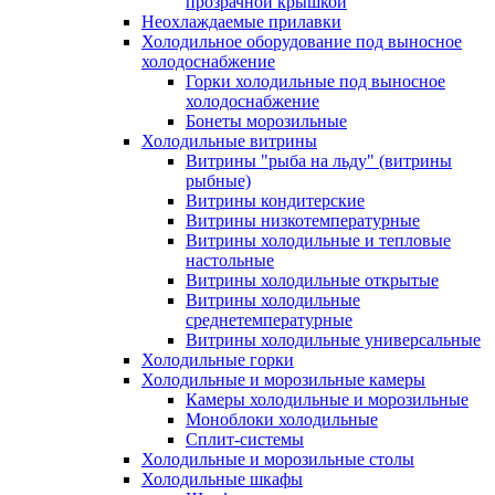
прозрачной крышкой
Неохлаждаемые прилавки
Холодильное оборудование под выносное
холодоснабжение
Горки холодильные под выносное
холодоснабжение
Бонеты морозильные
Холодильные витрины
Витрины "рыба на льду" (витрины
рыбные)
Витрины кондитерские
Витрины низкотемпературные
Витрины холодильные и тепловые
настольные
Витрины холодильные открытые
Витрины холодильные
среднетемпературные
Витрины холодильные универсальные
Холодильные горки
Холодильные и морозильные камеры
Камеры холодильные и морозильные
Моноблоки холодильные
Сплит-системы
Холодильные и морозильные столы
Холодильные шкафы