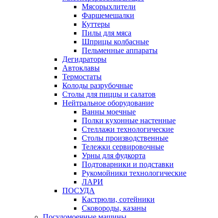
Мясорыхлители
Фаршемешалки
Куттеры
Пилы для мяса
Шприцы колбасные
Пельменные аппараты
Дегидраторы
Автоклавы
Термостаты
Колоды разрубочные
Столы для пиццы и салатов
Нейтральное оборудование
Ванны моечные
Полки кухонные настенные
Стеллажи технологические
Столы производственные
Тележки сервировочные
Урны для фудкорта
Подтоварники и подставки
Рукомойники технологические
ЛАРИ
ПОСУДА
Кастрюли, сотейники
Сковороды, казаны
Посудомоечные машины