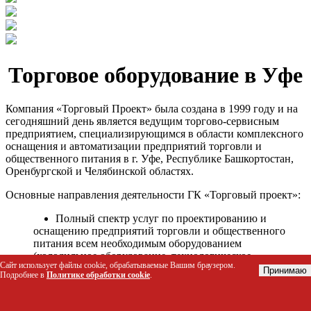
Торговое оборудование в Уфе
Компания «Торговый Проект» была создана в 1999 году и на
сегодняшний день является ведущим торгово-сервисным
предприятием, специализирующимся в области комплексного
оснащения и автоматизации предприятий торговли и
общественного питания в г. Уфе, Республике Башкортостан,
Оренбургской и Челябинской областях.
Основные направления деятельности ГК «Торговый проект»:
Полный спектр услуг по проектированию и
оснащению предприятий торговли и общественного
питания всем необходимым оборудованием
(холодильное оборудование, технологическое
Сайт использует файлы cookie, обрабатываемые Вашим браузером.
оборудование, стеллажное оборудование и т.д.);
Принимаю
Подробнее в
Политике обработки cookie
.
Автоматизация торговых процессов и внедрения
программных продуктов;
Гарантийное и послегарантийное сервисное