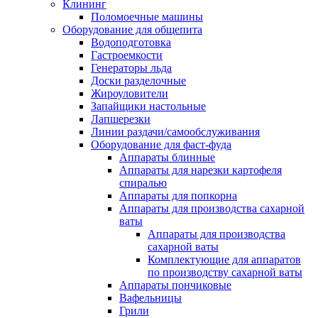
Клининг
Поломоечные машины
Оборудование для общепита
Водоподготовка
Гастроемкости
Генераторы льда
Доски разделочные
Жироуловители
Запайщики настольные
Лапшерезки
Линии раздачи/самообслуживания
Оборудование для фаст-фуда
Аппараты блинные
Аппараты для нарезки картофеля
спиралью
Аппараты для попкорна
Аппараты для производства сахарной
ваты
Аппараты для производства
сахарной ваты
Комплектующие для аппаратов
по производству сахарной ваты
Аппараты пончиковые
Вафельницы
Грили