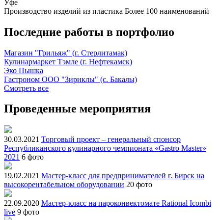
Уфе
Производство изделий из пластика
Более 100 наименований
Последние работы в портфолио
Магазин "Грильяж" (г. Стерлитамак)
Кулинармаркет Тэмле (г. Нефтекамск)
Эко Пышка
Гастроном ООО "Зириклы" (с. Бакалы)
Смотреть все
Проведенные мероприятия
30.03.2021
Торговый проект – генеральный спонсор
Республиканского кулинарного чемпионата «Gastro Master»
2021
6 фото
19.02.2021
Мастер-класс для предпринимателей г. Бирск на
высокорентабельном оборудовании
20 фото
22.09.2020
Мастер-класс на пароконвектомате Rational Icombi
live
9 фото