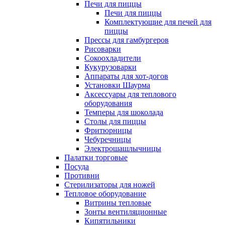
Печи для пиццы
Печи для пиццы
Комплектующие для печей для
пиццы
Прессы для гамбургеров
Рисоварки
Сокоохладители
Кукурузоварки
Аппараты для хот-догов
Установки Шаурма
Аксессуары для теплового
оборудования
Темперы для шоколада
Столы для пиццы
Фритюрницы
Чебуречницы
Электрошашлычницы
Палатки торговые
Посуда
Противни
Стерилизаторы для ножей
Тепловое оборудование
Витрины тепловые
Зонты вентиляционные
Кипятильники