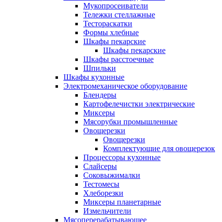
Мукопросеиватели
Тележки стеллажные
Тестораскатки
Формы хлебные
Шкафы пекарские
Шкафы пекарские
Шкафы расстоечные
Шпильки
Шкафы кухонные
Электромеханическое оборудование
Блендеры
Картофелечистки электрические
Миксеры
Мясорубки промышленные
Овощерезки
Овощерезки
Комплектующие для овощерезок
Процессоры кухонные
Слайсеры
Соковыжималки
Тестомесы
Хлеборезки
Миксеры планетарные
Измельчители
Мясоперерабатывающее