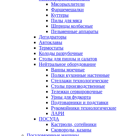
Мясорыхлители
Фаршемешалки
Куттеры
Пилы для мяса
Шприцы колбасные
Пельменные аппараты
Дегидраторы
Автоклавы
Термостаты
Колоды разрубочные
Столы для пиццы и салатов
Нейтральное оборудование
Ванны моечные
Полки кухонные настенные
Стеллажи технологические
Столы производственные
Тележки сервировочные
Урны для фудкорта
Подтоварники и подставки
Рукомойники технологические
ЛАРИ
ПОСУДА
Кастрюли, сотейники
Сковороды, казаны
Посудомоечные машины