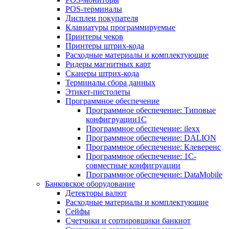
POS-терминалы
Дисплеи покупателя
Клавиатуры программируемые
Принтеры чеков
Принтеры штрих-кода
Расходные материалы и комплектующие
Ридеры магнитных карт
Сканеры штрих-кода
Терминалы сбора данных
Этикет-пистолеты
Программное обеспечение
Программное обеспечение: Типовые
конфигруации1С
Программное обеспечение: ilexx
Программное обеспечение: DALION
Программное обеспечение: Клеверенс
Программное обеспечение: 1С-
совместные конфигруации
Программное обеспечение: DataMobile
Банковское оборудование
Детекторы валют
Расходные материалы и комплектующие
Сейфы
Счетчики и сортировщики банкнот