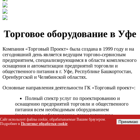
Торговое оборудование в Уфе
Компания «Торговый Проект» была создана в 1999 году и на
сегодняшний день является ведущим торгово-сервисным
предприятием, специализирующимся в области комплексного
оснащения и автоматизации предприятий торговли и
общественного питания в г. Уфе, Республике Башкортостан,
Оренбургской и Челябинской областях.
Основные направления деятельности ГК «Торговый проект»:
Полный спектр услуг по проектированию и
оснащению предприятий торговли и общественного
питания всем необходимым оборудованием
(холодильное оборудование, технологическое
Сайт использует файлы cookie, обрабатываемые Вашим браузером.
оборудование, стеллажное оборудование и т.д.);
Принимаю
Подробнее в
Политике обработки cookie
.
Автоматизация торговых процессов и внедрения
программных продуктов;
Гарантийное и послегарантийное сервисное