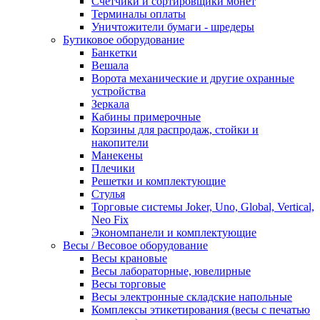
Счетчики и сортировщики монет
Терминалы оплаты
Уничтожители бумаги - шредеры
Бутиковое оборудование
Банкетки
Вешала
Ворота механические и другие охранные
устройства
Зеркала
Кабины примерочные
Корзины для распродаж, стойки и
накопители
Манекены
Плечики
Решетки и комплектующие
Стулья
Торговые системы Joker, Uno, Global, Vertical,
Neo Fix
Экономпанели и комплектующие
Весы / Весовое оборудование
Весы крановые
Весы лабораторные, ювелирные
Весы торговые
Весы электронные складские напольные
Комплексы этикетирования (весы с печатью