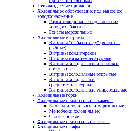
прозрачной крышкой
Неохлаждаемые прилавки
Холодильное оборудование под выносное
холодоснабжение
Горки холодильные под выносное
холодоснабжение
Бонеты морозильные
Холодильные витрины
Витрины "рыба на льду" (витрины
рыбные)
Витрины кондитерские
Витрины низкотемпературные
Витрины холодильные и тепловые
настольные
Витрины холодильные открытые
Витрины холодильные
среднетемпературные
Витрины холодильные универсальные
Холодильные горки
Холодильные и морозильные камеры
Камеры холодильные и морозильные
Моноблоки холодильные
Сплит-системы
Холодильные и морозильные столы
Холодильные шкафы