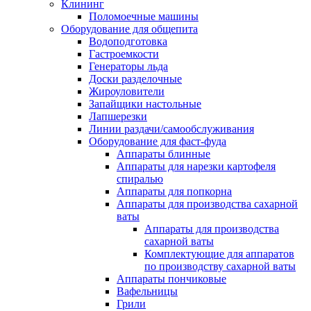
Клининг
Поломоечные машины
Оборудование для общепита
Водоподготовка
Гастроемкости
Генераторы льда
Доски разделочные
Жироуловители
Запайщики настольные
Лапшерезки
Линии раздачи/самообслуживания
Оборудование для фаст-фуда
Аппараты блинные
Аппараты для нарезки картофеля
спиралью
Аппараты для попкорна
Аппараты для производства сахарной
ваты
Аппараты для производства
сахарной ваты
Комплектующие для аппаратов
по производству сахарной ваты
Аппараты пончиковые
Вафельницы
Грили