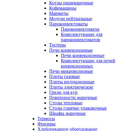
Котлы пищеварочные
Кофемашины
Мармиты
Модули нейтральные
Пароконвектоматы
Пароконвектоматы
Комплектующие для
пароконвектоматов
Тостеры
Печи конвекционные
Печи конвекционные
Комплектующие для печей
конвекционных
Печи микроволновые
Плиты газовые
Плиты индукционные
Плиты электрические
Грили для кур
Поверхности жарочные
Столы тепловые
Столы горячие упаковочные
Шкафы жарочные
Термосы
Фризеры
Хлебопекарное оборудование