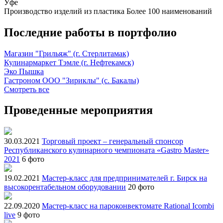
Уфе
Производство изделий из пластика
Более 100 наименований
Последние работы в портфолио
Магазин "Грильяж" (г. Стерлитамак)
Кулинармаркет Тэмле (г. Нефтекамск)
Эко Пышка
Гастроном ООО "Зириклы" (с. Бакалы)
Смотреть все
Проведенные мероприятия
30.03.2021
Торговый проект – генеральный спонсор
Республиканского кулинарного чемпионата «Gastro Master»
2021
6 фото
19.02.2021
Мастер-класс для предпринимателей г. Бирск на
высокорентабельном оборудовании
20 фото
22.09.2020
Мастер-класс на пароконвектомате Rational Icombi
live
9 фото