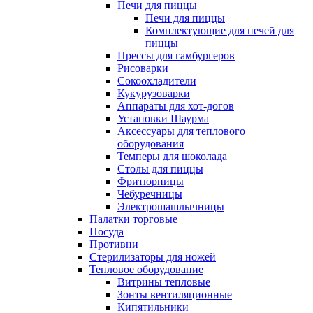
Печи для пиццы
Печи для пиццы
Комплектующие для печей для
пиццы
Прессы для гамбургеров
Рисоварки
Сокоохладители
Кукурузоварки
Аппараты для хот-догов
Установки Шаурма
Аксессуары для теплового
оборудования
Темперы для шоколада
Столы для пиццы
Фритюрницы
Чебуречницы
Электрошашлычницы
Палатки торговые
Посуда
Противни
Стерилизаторы для ножей
Тепловое оборудование
Витрины тепловые
Зонты вентиляционные
Кипятильники