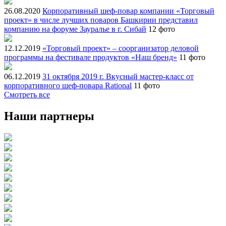
26.08.2020
Корпоративный шеф-повар компании «Торговый
проект» в числе лучших поваров Башкирии представил
компанию на форуме Зауралье в г. Сибай
12 фото
12.12.2019
«Торговый проект» – соорганизатор деловой
программы на фестивале продуктов «Наш бренд»
11 фото
06.12.2019
31 октября 2019 г. Вкусный мастер-класс от
корпоративного шеф-повара Rational
11 фото
Смотреть все
Наши партнеры