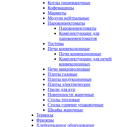
Котлы пищеварочные
Кофемашины
Мармиты
Модули нейтральные
Пароконвектоматы
Пароконвектоматы
Комплектующие для
пароконвектоматов
Тостеры
Печи конвекционные
Печи конвекционные
Комплектующие для печей
конвекционных
Печи микроволновые
Плиты газовые
Плиты индукционные
Плиты электрические
Грили для кур
Поверхности жарочные
Столы тепловые
Столы горячие упаковочные
Шкафы жарочные
Термосы
Фризеры
Хлебопекарное оборудование