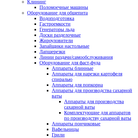
Клининг
Поломоечные машины
Оборудование для общепита
Водоподготовка
Гастроемкости
Генераторы льда
Доски разделочные
Жироуловители
Запайщики настольные
Лапшерезки
Линии раздачи/самообслуживания
Оборудование для фаст-фуда
Аппараты блинные
Аппараты для нарезки картофеля
спиралью
Аппараты для попкорна
Аппараты для производства сахарной
ваты
Аппараты для производства
сахарной ваты
Комплектующие для аппаратов
по производству сахарной ваты
Аппараты пончиковые
Вафельницы
Грили