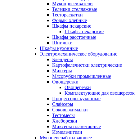
Мукопросеиватели
Тележки стеллажные
Тестораскатки
Формы хлебные
Шкафы пекарские
Шкафы пекарские
Шкафы расстоечные
Шпильки
Шкафы кухонные
Электромеханическое оборудование
Блендеры
Картофелечистки электрические
Миксеры
Мясорубки промышленные
Овощерезки
Овощерезки
Комплектующие для овощерезок
Процессоры кухонные
Слайсеры
Соковыжималки
Тестомесы
Хлеборезки
Миксеры планетарные
Измельчители
Мясоперерабатывающее