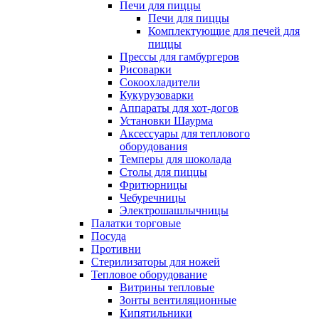
Печи для пиццы
Печи для пиццы
Комплектующие для печей для
пиццы
Прессы для гамбургеров
Рисоварки
Сокоохладители
Кукурузоварки
Аппараты для хот-догов
Установки Шаурма
Аксессуары для теплового
оборудования
Темперы для шоколада
Столы для пиццы
Фритюрницы
Чебуречницы
Электрошашлычницы
Палатки торговые
Посуда
Противни
Стерилизаторы для ножей
Тепловое оборудование
Витрины тепловые
Зонты вентиляционные
Кипятильники