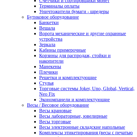
Счетчики и сортировщики монет
Терминалы оплаты
Уничтожители бумаги - шредеры
Бутиковое оборудование
Банкетки
Вешала
Ворота механические и другие охранные
устройства
Зеркала
Кабины примерочные
Корзины для распродаж, стойки и
накопители
Манекены
Плечики
Решетки и комплектующие
Стулья
Торговые системы Joker, Uno, Global, Vertical,
Neo Fix
Экономпанели и комплектующие
Весы / Весовое оборудование
Весы крановые
Весы лабораторные, ювелирные
Весы торговые
Весы электронные складские напольные
Комплексы этикетирования (весы с печатью