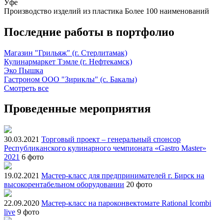
Уфе
Производство изделий из пластика
Более 100 наименований
Последние работы в портфолио
Магазин "Грильяж" (г. Стерлитамак)
Кулинармаркет Тэмле (г. Нефтекамск)
Эко Пышка
Гастроном ООО "Зириклы" (с. Бакалы)
Смотреть все
Проведенные мероприятия
30.03.2021
Торговый проект – генеральный спонсор
Республиканского кулинарного чемпионата «Gastro Master»
2021
6 фото
19.02.2021
Мастер-класс для предпринимателей г. Бирск на
высокорентабельном оборудовании
20 фото
22.09.2020
Мастер-класс на пароконвектомате Rational Icombi
live
9 фото