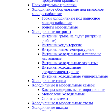
прозрачной крышкой
Неохлаждаемые прилавки
Холодильное оборудование под выносное
холодоснабжение
Горки холодильные под выносное
холодоснабжение
Бонеты морозильные
Холодильные витрины
Витрины "рыба на льду" (витрины
рыбные)
Витрины кондитерские
Витрины низкотемпературные
Витрины холодильные и тепловые
настольные
Витрины холодильные открытые
Витрины холодильные
среднетемпературные
Витрины холодильные универсальные
Холодильные горки
Холодильные и морозильные камеры
Камеры холодильные и морозильные
Моноблоки холодильные
Сплит-системы
Холодильные и морозильные столы
Холодильные шкафы