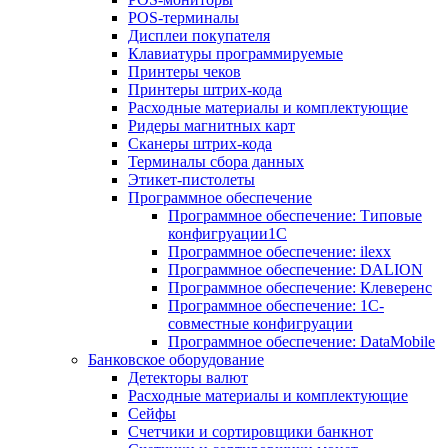
POS-терминалы
Дисплеи покупателя
Клавиатуры программируемые
Принтеры чеков
Принтеры штрих-кода
Расходные материалы и комплектующие
Ридеры магнитных карт
Сканеры штрих-кода
Терминалы сбора данных
Этикет-пистолеты
Программное обеспечение
Программное обеспечение: Типовые
конфигруации1С
Программное обеспечение: ilexx
Программное обеспечение: DALION
Программное обеспечение: Клеверенс
Программное обеспечение: 1С-
совместные конфигруации
Программное обеспечение: DataMobile
Банковское оборудование
Детекторы валют
Расходные материалы и комплектующие
Сейфы
Счетчики и сортировщики банкнот