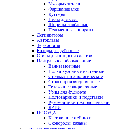
Мясорыхлители
Фаршемешалки
Куттеры
Пилы для мяса
Шприцы колбасные
Пельменные аппараты
Дегидраторы
Автоклавы
Термостаты
Колоды разрубочные
Столы для пиццы и салатов
Нейтральное оборудование
Ванны моечные
Полки кухонные настенные
Стеллажи технологические
Столы производственные
Тележки сервировочные
Урны для фудкорта
Подтоварники и подставки
Рукомойники технологические
ЛАРИ
ПОСУДА
Кастрюли, сотейники
Сковороды, казаны
Посудомоечные машины