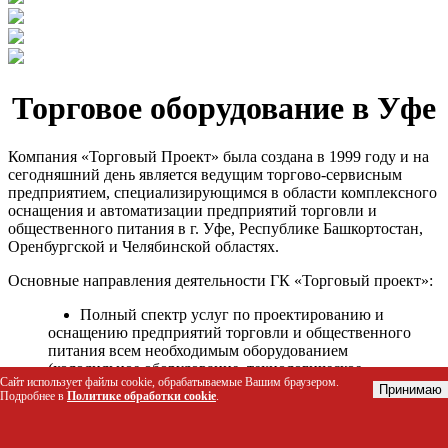
Торговое оборудование в Уфе
Компания «Торговый Проект» была создана в 1999 году и на
сегодняшний день является ведущим торгово-сервисным
предприятием, специализирующимся в области комплексного
оснащения и автоматизации предприятий торговли и
общественного питания в г. Уфе, Республике Башкортостан,
Оренбургской и Челябинской областях.
Основные направления деятельности ГК «Торговый проект»:
Полный спектр услуг по проектированию и
оснащению предприятий торговли и общественного
питания всем необходимым оборудованием
(холодильное оборудование, технологическое
Сайт использует файлы cookie, обрабатываемые Вашим браузером.
оборудование, стеллажное оборудование и т.д.);
Принимаю
Подробнее в
Политике обработки cookie
.
Автоматизация торговых процессов и внедрения
программных продуктов;
Гарантийное и послегарантийное сервисное