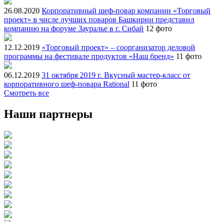
26.08.2020
Корпоративный шеф-повар компании «Торговый
проект» в числе лучших поваров Башкирии представил
компанию на форуме Зауралье в г. Сибай
12 фото
12.12.2019
«Торговый проект» – соорганизатор деловой
программы на фестивале продуктов «Наш бренд»
11 фото
06.12.2019
31 октября 2019 г. Вкусный мастер-класс от
корпоративного шеф-повара Rational
11 фото
Смотреть все
Наши партнеры