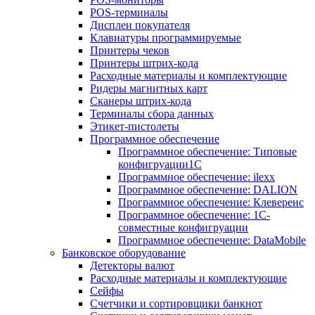
POS-терминалы
Дисплеи покупателя
Клавиатуры программируемые
Принтеры чеков
Принтеры штрих-кода
Расходные материалы и комплектующие
Ридеры магнитных карт
Сканеры штрих-кода
Терминалы сбора данных
Этикет-пистолеты
Программное обеспечение
Программное обеспечение: Типовые
конфигруации1С
Программное обеспечение: ilexx
Программное обеспечение: DALION
Программное обеспечение: Клеверенс
Программное обеспечение: 1С-
совместные конфигруации
Программное обеспечение: DataMobile
Банковское оборудование
Детекторы валют
Расходные материалы и комплектующие
Сейфы
Счетчики и сортировщики банкнот