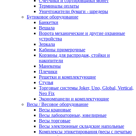
Счетчики и сортировщики монет
Терминалы оплаты
Уничтожители бумаги - шредеры
Бутиковое оборудование
Банкетки
Вешала
Ворота механические и другие охранные
устройства
Зеркала
Кабины примерочные
Корзины для распродаж, стойки и
накопители
Манекены
Плечики
Решетки и комплектующие
Стулья
Торговые системы Joker, Uno, Global, Vertical,
Neo Fix
Экономпанели и комплектующие
Весы / Весовое оборудование
Весы крановые
Весы лабораторные, ювелирные
Весы торговые
Весы электронные складские напольные
Комплексы этикетирования (весы с печатью