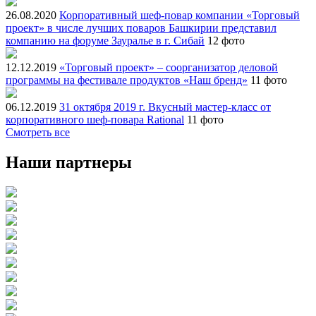
26.08.2020
Корпоративный шеф-повар компании «Торговый
проект» в числе лучших поваров Башкирии представил
компанию на форуме Зауралье в г. Сибай
12 фото
12.12.2019
«Торговый проект» – соорганизатор деловой
программы на фестивале продуктов «Наш бренд»
11 фото
06.12.2019
31 октября 2019 г. Вкусный мастер-класс от
корпоративного шеф-повара Rational
11 фото
Смотреть все
Наши партнеры