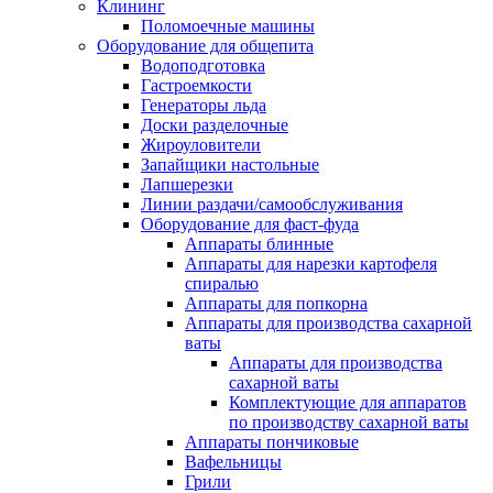
Клининг
Поломоечные машины
Оборудование для общепита
Водоподготовка
Гастроемкости
Генераторы льда
Доски разделочные
Жироуловители
Запайщики настольные
Лапшерезки
Линии раздачи/самообслуживания
Оборудование для фаст-фуда
Аппараты блинные
Аппараты для нарезки картофеля
спиралью
Аппараты для попкорна
Аппараты для производства сахарной
ваты
Аппараты для производства
сахарной ваты
Комплектующие для аппаратов
по производству сахарной ваты
Аппараты пончиковые
Вафельницы
Грили