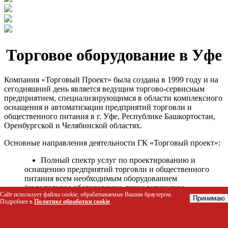
Торговое оборудование в Уфе
Компания «Торговый Проект» была создана в 1999 году и на
сегодняшний день является ведущим торгово-сервисным
предприятием, специализирующимся в области комплексного
оснащения и автоматизации предприятий торговли и
общественного питания в г. Уфе, Республике Башкортостан,
Оренбургской и Челябинской областях.
Основные направления деятельности ГК «Торговый проект»:
Полный спектр услуг по проектированию и
оснащению предприятий торговли и общественного
питания всем необходимым оборудованием
(холодильное оборудование, технологическое
Сайт использует файлы cookie, обрабатываемые Вашим браузером.
оборудование, стеллажное оборудование и т.д.);
Принимаю
Подробнее в
Политике обработки cookie
.
Автоматизация торговых процессов и внедрения
программных продуктов;
Гарантийное и послегарантийное сервисное