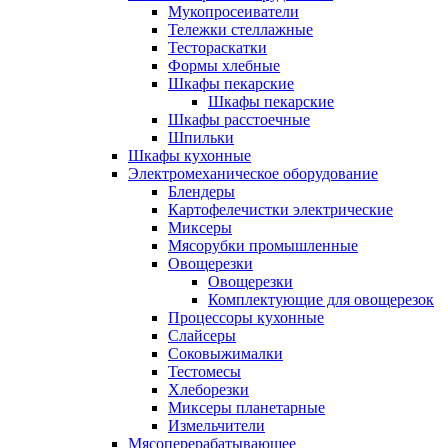
Мукопросеиватели
Тележки стеллажные
Тестораскатки
Формы хлебные
Шкафы пекарские
Шкафы пекарские
Шкафы расстоечные
Шпильки
Шкафы кухонные
Электромеханическое оборудование
Блендеры
Картофелечистки электрические
Миксеры
Мясорубки промышленные
Овощерезки
Овощерезки
Комплектующие для овощерезок
Процессоры кухонные
Слайсеры
Соковыжималки
Тестомесы
Хлеборезки
Миксеры планетарные
Измельчители
Мясоперерабатывающее