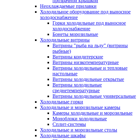
прозрачной крышкой
Неохлаждаемые прилавки
Холодильное оборудование под выносное
холодоснабжение
Горки холодильные под выносное
холодоснабжение
Бонеты морозильные
Холодильные витрины
Витрины "рыба на льду" (витрины
рыбные)
Витрины кондитерские
Витрины низкотемпературные
Витрины холодильные и тепловые
настольные
Витрины холодильные открытые
Витрины холодильные
среднетемпературные
Витрины холодильные универсальные
Холодильные горки
Холодильные и морозильные камеры
Камеры холодильные и морозильные
Моноблоки холодильные
Сплит-системы
Холодильные и морозильные столы
Холодильные шкафы