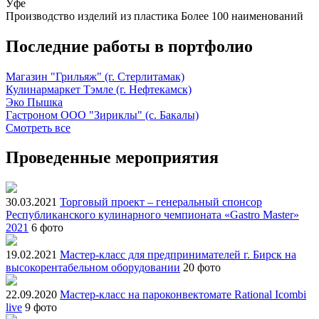
Уфе
Производство изделий из пластика
Более 100 наименований
Последние работы в портфолио
Магазин "Грильяж" (г. Стерлитамак)
Кулинармаркет Тэмле (г. Нефтекамск)
Эко Пышка
Гастроном ООО "Зириклы" (с. Бакалы)
Смотреть все
Проведенные мероприятия
30.03.2021
Торговый проект – генеральный спонсор
Республиканского кулинарного чемпионата «Gastro Master»
2021
6 фото
19.02.2021
Мастер-класс для предпринимателей г. Бирск на
высокорентабельном оборудовании
20 фото
22.09.2020
Мастер-класс на пароконвектомате Rational Icombi
live
9 фото