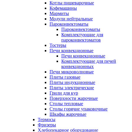
Котлы пищеварочные
Кофемашины
Мармиты
Модули нейтральные
Пароконвектоматы
Пароконвектоматы
Комплектующие для
пароконвектоматов
Тостеры
Печи конвекционные
Печи конвекционные
Комплектующие для печей
конвекционных
Печи микроволновые
Плиты газовые
Плиты индукционные
Плиты электрические
Грили для кур
Поверхности жарочные
Столы тепловые
Столы горячие упаковочные
Шкафы жарочные
Термосы
Фризеры
Хлебопекарное оборудование