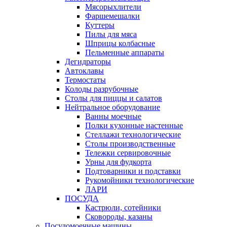
Мясорыхлители
Фаршемешалки
Куттеры
Пилы для мяса
Шприцы колбасные
Пельменные аппараты
Дегидраторы
Автоклавы
Термостаты
Колоды разрубочные
Столы для пиццы и салатов
Нейтральное оборудование
Ванны моечные
Полки кухонные настенные
Стеллажи технологические
Столы производственные
Тележки сервировочные
Урны для фудкорта
Подтоварники и подставки
Рукомойники технологические
ЛАРИ
ПОСУДА
Кастрюли, сотейники
Сковороды, казаны
Посудомоечные машины