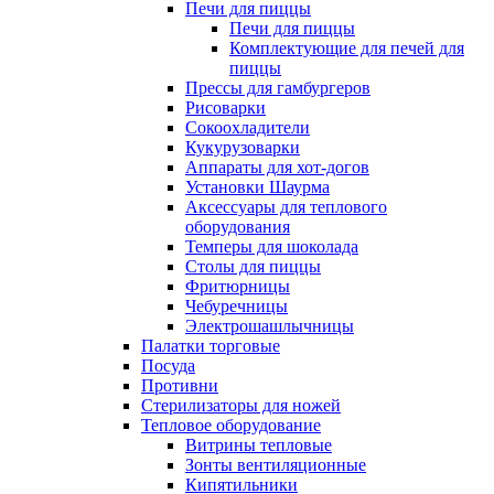
Печи для пиццы
Печи для пиццы
Комплектующие для печей для
пиццы
Прессы для гамбургеров
Рисоварки
Сокоохладители
Кукурузоварки
Аппараты для хот-догов
Установки Шаурма
Аксессуары для теплового
оборудования
Темперы для шоколада
Столы для пиццы
Фритюрницы
Чебуречницы
Электрошашлычницы
Палатки торговые
Посуда
Противни
Стерилизаторы для ножей
Тепловое оборудование
Витрины тепловые
Зонты вентиляционные
Кипятильники