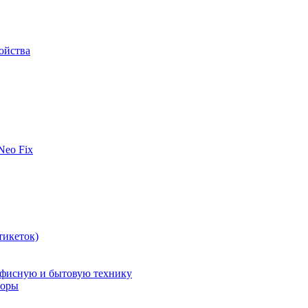
ойства
 Neo Fix
тикеток)
офисную и бытовую технику
поры