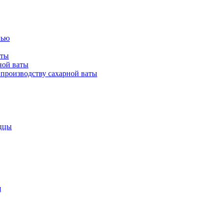
лью
аты
ной ваты
производству сахарной ваты
ццы
я