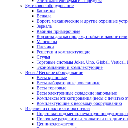
Уничтожители бумаги - шредеры
Бутиковое оборудование
Банкетки
Вешала
Ворота механические и другие охранные устр
Зеркала
Кабины примерочные
Корзины для распродаж, стойки и накопители
Манекены
Плечики
Решетки и комплектующие
Стулья
Торговые системы Joker, Uno, Global, Vertical,
Экономпанели и комплектующие
Весы / Весовое оборудование
Весы крановые
Весы лабораторные, ювелирные
Весы торговые
Весы электронные складские напольные
Комплексы этикетирования (весы с печатью э
Комплектующие к весовому оборудованию
Изделия из пластика и оргстекла
Подставки под меню, печатную продукцию, 
Полочные разделители, толкатели и задние о
Ценникодержатели