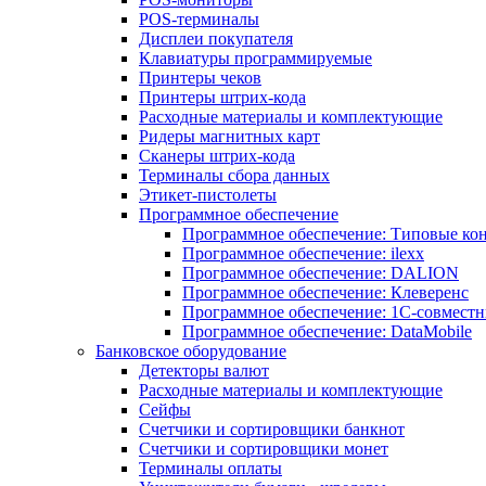
POS-терминалы
Дисплеи покупателя
Клавиатуры программируемые
Принтеры чеков
Принтеры штрих-кода
Расходные материалы и комплектующие
Ридеры магнитных карт
Сканеры штрих-кода
Терминалы сбора данных
Этикет-пистолеты
Программное обеспечение
Программное обеспечение: Типовые к
Программное обеспечение: ilexx
Программное обеспечение: DALION
Программное обеспечение: Клеверенс
Программное обеспечение: 1С-совмест
Программное обеспечение: DataMobile
Банковское оборудование
Детекторы валют
Расходные материалы и комплектующие
Сейфы
Счетчики и сортировщики банкнот
Счетчики и сортировщики монет
Терминалы оплаты