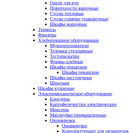
Грили для кур
Поверхности жарочные
Столы тепловые
Столы горячие упаковочные
Шкафы жарочные
Термосы
Фризеры
Хлебопекарное оборудование
Мукопросеиватели
Тележки стеллажные
Тестораскатки
Формы хлебные
Шкафы пекарские
Шкафы пекарские
Шкафы расстоечные
Шпильки
Шкафы кухонные
Электромеханическое оборудование
Блендеры
Картофелечистки электрические
Миксеры
Мясорубки промышленные
Овощерезки
Овощерезки
Комплектующие для овощерезок