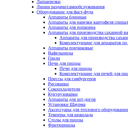
Лапшерезки
Линии раздачи/самообслуживания
Оборудование для фаст-фуда
Аппараты блинные
Аппараты для нарезки картофеля спира
Аппараты для попкорна
Аппараты для производства сахарной в
Аппараты для производства сахар
Комплектующие для аппаратов по 
Аппараты пончиковые
Вафельницы
Грили
Печи для пиццы
Печи для пиццы
Комплектующие для печей для пи
Прессы для гамбургеров
Рисоварки
Сокоохладители
Кукурузоварки
Аппараты для хот-догов
Установки Шаурма
Аксессуары для теплового оборудовани
Темперы для шоколада
Столы для пиццы
Фритюрницы