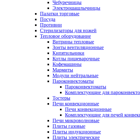
Чебуречницы
Электрошашлычницы
Палатки торговые
Посуда
Противни
Стерилизаторы для ножей
Тепловое оборудование
Витрины тепловые
Зонты вентиляционные
Кипятильники
Котлы пищеварочные
Кофемашины
Мармиты
Модули нейтральные
Пароконвектоматы
Пароконвектоматы
Комплектующие для пароконвекто
Тостеры
Печи конвекционные
Печи конвекционные
Комплектующие для печей конве
Печи микроволновые
Плиты газовые
Плиты индукционные
Плиты электрические