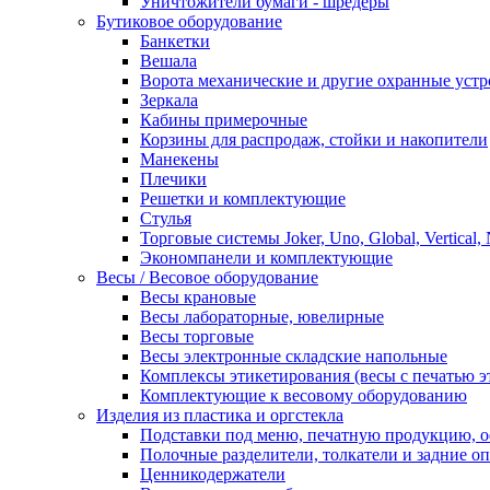
Уничтожители бумаги - шредеры
Бутиковое оборудование
Банкетки
Вешала
Ворота механические и другие охранные устр
Зеркала
Кабины примерочные
Корзины для распродаж, стойки и накопители
Манекены
Плечики
Решетки и комплектующие
Стулья
Торговые системы Joker, Uno, Global, Vertical,
Экономпанели и комплектующие
Весы / Весовое оборудование
Весы крановые
Весы лабораторные, ювелирные
Весы торговые
Весы электронные складские напольные
Комплексы этикетирования (весы с печатью э
Комплектующие к весовому оборудованию
Изделия из пластика и оргстекла
Подставки под меню, печатную продукцию, 
Полочные разделители, толкатели и задние о
Ценникодержатели