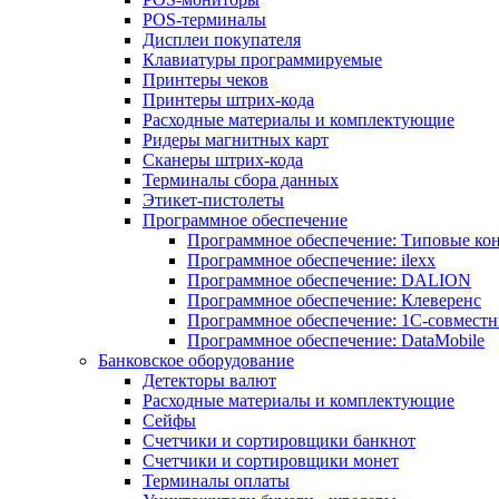
POS-терминалы
Дисплеи покупателя
Клавиатуры программируемые
Принтеры чеков
Принтеры штрих-кода
Расходные материалы и комплектующие
Ридеры магнитных карт
Сканеры штрих-кода
Терминалы сбора данных
Этикет-пистолеты
Программное обеспечение
Программное обеспечение: Типовые к
Программное обеспечение: ilexx
Программное обеспечение: DALION
Программное обеспечение: Клеверенс
Программное обеспечение: 1С-совмест
Программное обеспечение: DataMobile
Банковское оборудование
Детекторы валют
Расходные материалы и комплектующие
Сейфы
Счетчики и сортировщики банкнот
Счетчики и сортировщики монет
Терминалы оплаты