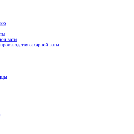
лью
аты
ной ваты
производству сахарной ваты
ццы
я