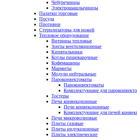
Чебуречницы
Электрошашлычницы
Палатки торговые
Посуда
Противни
Стерилизаторы для ножей
Тепловое оборудование
Витрины тепловые
Зонты вентиляционные
Кипятильники
Котлы пищеварочные
Кофемашины
Мармиты
Модули нейтральные
Пароконвектоматы
Пароконвектоматы
Комплектующие для пароконвекто
Тостеры
Печи конвекционные
Печи конвекционные
Комплектующие для печей конве
Печи микроволновые
Плиты газовые
Плиты индукционные
Плиты электрические