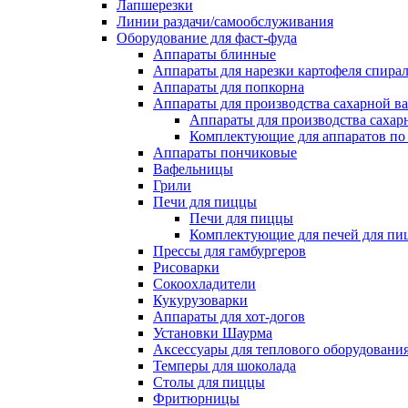
Лапшерезки
Линии раздачи/самообслуживания
Оборудование для фаст-фуда
Аппараты блинные
Аппараты для нарезки картофеля спира
Аппараты для попкорна
Аппараты для производства сахарной в
Аппараты для производства сахар
Комплектующие для аппаратов по 
Аппараты пончиковые
Вафельницы
Грили
Печи для пиццы
Печи для пиццы
Комплектующие для печей для пи
Прессы для гамбургеров
Рисоварки
Сокоохладители
Кукурузоварки
Аппараты для хот-догов
Установки Шаурма
Аксессуары для теплового оборудовани
Темперы для шоколада
Столы для пиццы
Фритюрницы