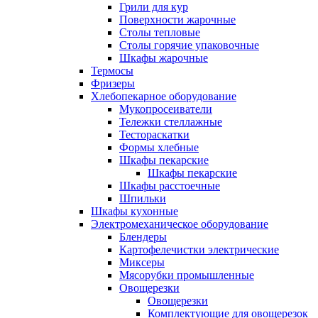
Грили для кур
Поверхности жарочные
Столы тепловые
Столы горячие упаковочные
Шкафы жарочные
Термосы
Фризеры
Хлебопекарное оборудование
Мукопросеиватели
Тележки стеллажные
Тестораскатки
Формы хлебные
Шкафы пекарские
Шкафы пекарские
Шкафы расстоечные
Шпильки
Шкафы кухонные
Электромеханическое оборудование
Блендеры
Картофелечистки электрические
Миксеры
Мясорубки промышленные
Овощерезки
Овощерезки
Комплектующие для овощерезок