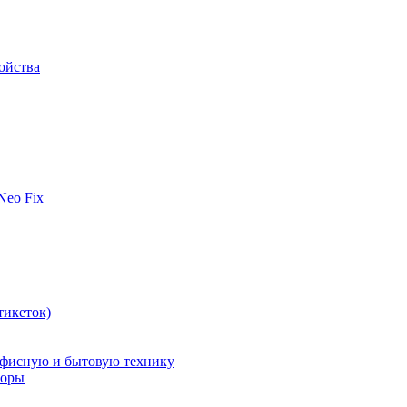
ойства
 Neo Fix
тикеток)
офисную и бытовую технику
поры