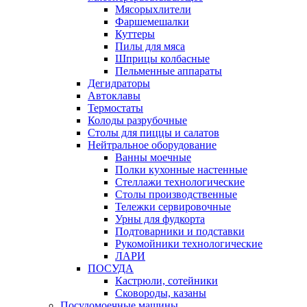
Мясорыхлители
Фаршемешалки
Куттеры
Пилы для мяса
Шприцы колбасные
Пельменные аппараты
Дегидраторы
Автоклавы
Термостаты
Колоды разрубочные
Столы для пиццы и салатов
Нейтральное оборудование
Ванны моечные
Полки кухонные настенные
Стеллажи технологические
Столы производственные
Тележки сервировочные
Урны для фудкорта
Подтоварники и подставки
Рукомойники технологические
ЛАРИ
ПОСУДА
Кастрюли, сотейники
Сковороды, казаны
Посудомоечные машины