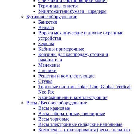
Счетчики и сортировщики монет
Терминалы оплаты
Уничтожители бумаги - шредеры
Бутиковое оборудование
Банкетки
Вешала
Ворота механические и другие охранные
устройства
Зеркала
Кабины примерочные
Корзины для распродаж, стойки и
накопители
Манекены
Плечики
Решетки и комплектующие
Стулья
Торговые системы Joker, Uno, Global, Vertical,
Neo Fix
Экономпанели и комплектующие
Весы / Весовое оборудование
Весы крановые
Весы лабораторные, ювелирные
Весы торговые
Весы электронные складские напольные
Комплексы этикетирования (весы с печатью