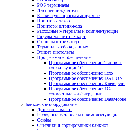
POS-терминалы
Дисплеи покупателя
Клавиатуры программируемые
Принтеры чеков
Принтеры штрих-кода
Расходные материалы и комплектующие
Ридеры магнитных карт
Сканеры штрих-кода
Терминалы сбора данных
Этикет-пистолеты
Программное обеспечение
Программное обеспечение: Типовые
конфигруации1С
Программное обеспечение: ilexx
Программное обеспечение: DALION
Программное обеспечение: Клеверенс
Программное обеспечение: 1С-
совместные конфигруации
Программное обеспечение: DataMobile
Банковское оборудование
Детекторы валют
Расходные материалы и комплектующие
Сейфы
Счетчики и сортировщики банкнот