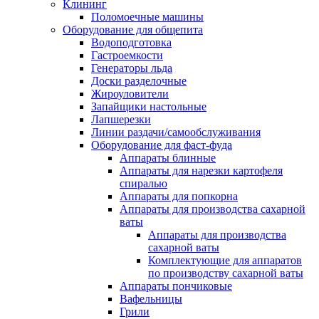
Клининг
Поломоечные машины
Оборудование для общепита
Водоподготовка
Гастроемкости
Генераторы льда
Доски разделочные
Жироуловители
Запайщики настольные
Лапшерезки
Линии раздачи/самообслуживания
Оборудование для фаст-фуда
Аппараты блинные
Аппараты для нарезки картофеля
спиралью
Аппараты для попкорна
Аппараты для производства сахарной
ваты
Аппараты для производства
сахарной ваты
Комплектующие для аппаратов
по производству сахарной ваты
Аппараты пончиковые
Вафельницы
Грили