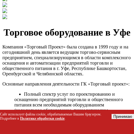
Торговое оборудование в Уфе
Компания «Торговый Проект» была создана в 1999 году и на
сегодняшний день является ведущим торгово-сервисным
предприятием, специализирующимся в области комплексного
оснащения и автоматизации предприятий торговли и
общественного питания в г. Уфе, Республике Башкортостан,
Оренбургской и Челябинской областях.
Основные направления деятельности ГК «Торговый проект»:
Полный спектр услуг по проектированию и
оснащению предприятий торговли и общественного
питания всем необходимым оборудованием
(холодильное оборудование, технологическое
Сайт использует файлы cookie, обрабатываемые Вашим браузером.
оборудование, стеллажное оборудование и т.д.);
Принимаю
Подробнее в
Политике обработки cookie
.
Автоматизация торговых процессов и внедрения
программных продуктов;
Гарантийное и послегарантийное сервисное