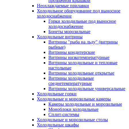
прозрачной крышкой
Неохлаждаемые прилавки
Холодильное оборудование под выносное
холодоснабжение
Горки холодильные под выносное
холодоснабжение
Бонеты морозильные
Холодильные витрины
Витрины "рыба на льду" (витрины
рыбные)
Витрины кондитерские
Витрины низкотемпературные
Витрины холодильные и тепловые
настольные
Витрины холодильные открытые
Витрины холодильные
среднетемпературные
Витрины холодильные универсальные
Холодильные горки
Холодильные и морозильные камеры
Камеры холодильные и морозильные
Моноблоки холодильные
Сплит-системы
Холодильные и морозильные столы
Холодильные шкафы