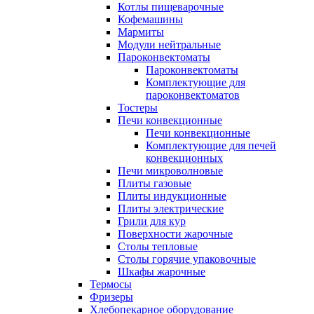
Котлы пищеварочные
Кофемашины
Мармиты
Модули нейтральные
Пароконвектоматы
Пароконвектоматы
Комплектующие для
пароконвектоматов
Тостеры
Печи конвекционные
Печи конвекционные
Комплектующие для печей
конвекционных
Печи микроволновые
Плиты газовые
Плиты индукционные
Плиты электрические
Грили для кур
Поверхности жарочные
Столы тепловые
Столы горячие упаковочные
Шкафы жарочные
Термосы
Фризеры
Хлебопекарное оборудование