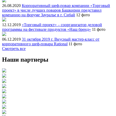
26.08.2020
Корпоративный шеф-повар компании «Торговый
проект» в числе лучших поваров Башкирии представил
компанию на форуме Зауралье в г. Сибай
12 фото
12.12.2019
«Торговый проект» – соорганизатор деловой
программы на фестивале продуктов «Наш бренд»
11 фото
06.12.2019
31 октября 2019 г. Вкусный мастер-класс от
корпоративного шеф-повара Rational
11 фото
Смотреть все
Наши партнеры