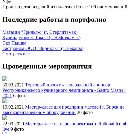
Уфе
Производство изделий из пластика
Более 100 наименований
Последние работы в портфолио
Магазин "Грильяж" (г. Стерлитамак)
Кулинармаркет Тэмле (г. Нефтекамск)
Эко Пышка
Гастроном ООО "Зириклы" (с. Бакалы)
Смотреть все
Проведенные мероприятия
30.03.2021
Торговый проект – генеральный спонсор
Республиканского кулинарного чемпионата «Gastro Master»
2021
6 фото
19.02.2021
Мастер-класс для предпринимателей г. Бирск на
высокорентабельном оборудовании
20 фото
22.09.2020
Мастер-класс на пароконвектомате Rational Icombi
live
9 фото