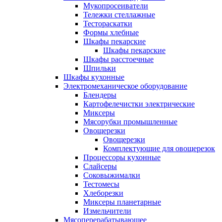
Мукопросеиватели
Тележки стеллажные
Тестораскатки
Формы хлебные
Шкафы пекарские
Шкафы пекарские
Шкафы расстоечные
Шпильки
Шкафы кухонные
Электромеханическое оборудование
Блендеры
Картофелечистки электрические
Миксеры
Мясорубки промышленные
Овощерезки
Овощерезки
Комплектующие для овощерезок
Процессоры кухонные
Слайсеры
Соковыжималки
Тестомесы
Хлеборезки
Миксеры планетарные
Измельчители
Мясоперерабатывающее