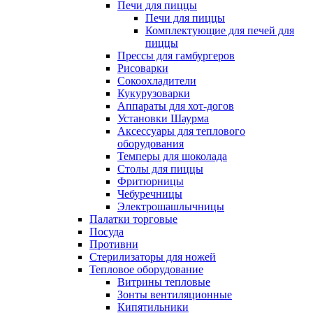
Печи для пиццы
Печи для пиццы
Комплектующие для печей для
пиццы
Прессы для гамбургеров
Рисоварки
Сокоохладители
Кукурузоварки
Аппараты для хот-догов
Установки Шаурма
Аксессуары для теплового
оборудования
Темперы для шоколада
Столы для пиццы
Фритюрницы
Чебуречницы
Электрошашлычницы
Палатки торговые
Посуда
Противни
Стерилизаторы для ножей
Тепловое оборудование
Витрины тепловые
Зонты вентиляционные
Кипятильники