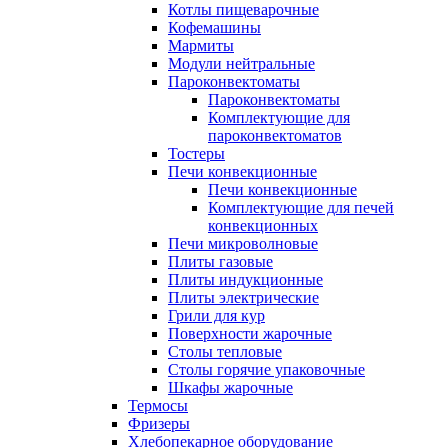
Котлы пищеварочные
Кофемашины
Мармиты
Модули нейтральные
Пароконвектоматы
Пароконвектоматы
Комплектующие для
пароконвектоматов
Тостеры
Печи конвекционные
Печи конвекционные
Комплектующие для печей
конвекционных
Печи микроволновые
Плиты газовые
Плиты индукционные
Плиты электрические
Грили для кур
Поверхности жарочные
Столы тепловые
Столы горячие упаковочные
Шкафы жарочные
Термосы
Фризеры
Хлебопекарное оборудование