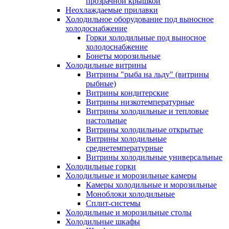
прозрачной крышкой
Неохлаждаемые прилавки
Холодильное оборудование под выносное
холодоснабжение
Горки холодильные под выносное
холодоснабжение
Бонеты морозильные
Холодильные витрины
Витрины "рыба на льду" (витрины
рыбные)
Витрины кондитерские
Витрины низкотемпературные
Витрины холодильные и тепловые
настольные
Витрины холодильные открытые
Витрины холодильные
среднетемпературные
Витрины холодильные универсальные
Холодильные горки
Холодильные и морозильные камеры
Камеры холодильные и морозильные
Моноблоки холодильные
Сплит-системы
Холодильные и морозильные столы
Холодильные шкафы