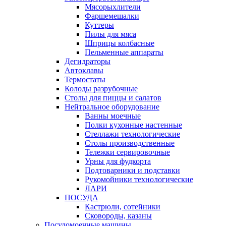
Мясорыхлители
Фаршемешалки
Куттеры
Пилы для мяса
Шприцы колбасные
Пельменные аппараты
Дегидраторы
Автоклавы
Термостаты
Колоды разрубочные
Столы для пиццы и салатов
Нейтральное оборудование
Ванны моечные
Полки кухонные настенные
Стеллажи технологические
Столы производственные
Тележки сервировочные
Урны для фудкорта
Подтоварники и подставки
Рукомойники технологические
ЛАРИ
ПОСУДА
Кастрюли, сотейники
Сковороды, казаны
Посудомоечные машины