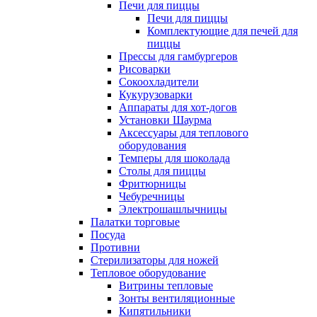
Печи для пиццы
Печи для пиццы
Комплектующие для печей для
пиццы
Прессы для гамбургеров
Рисоварки
Сокоохладители
Кукурузоварки
Аппараты для хот-догов
Установки Шаурма
Аксессуары для теплового
оборудования
Темперы для шоколада
Столы для пиццы
Фритюрницы
Чебуречницы
Электрошашлычницы
Палатки торговые
Посуда
Противни
Стерилизаторы для ножей
Тепловое оборудование
Витрины тепловые
Зонты вентиляционные
Кипятильники