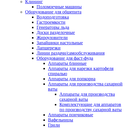
Клининг
Поломоечные машины
Оборудование для общепита
Водоподготовка
Гастроемкости
Генераторы льда
Доски разделочные
Жироуловители
Запайщики настольные
Лапшерезки
Линии раздачи/самообслуживания
Оборудование для фаст-фуда
Аппараты блинные
Аппараты для нарезки картофеля
спиралью
Аппараты для попкорна
Аппараты для производства сахарной
ваты
Аппараты для производства
сахарной ваты
Комплектующие для аппаратов
по производству сахарной ваты
Аппараты пончиковые
Вафельницы
Грили