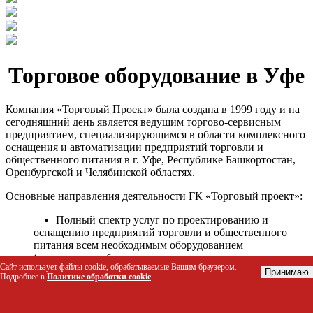
Торговое оборудование в Уфе
Компания «Торговый Проект» была создана в 1999 году и на
сегодняшний день является ведущим торгово-сервисным
предприятием, специализирующимся в области комплексного
оснащения и автоматизации предприятий торговли и
общественного питания в г. Уфе, Республике Башкортостан,
Оренбургской и Челябинской областях.
Основные направления деятельности ГК «Торговый проект»:
Полный спектр услуг по проектированию и
оснащению предприятий торговли и общественного
питания всем необходимым оборудованием
(холодильное оборудование, технологическое
Сайт использует файлы cookie, обрабатываемые Вашим браузером.
оборудование, стеллажное оборудование и т.д.);
Принимаю
Подробнее в
Политике обработки cookie
.
Автоматизация торговых процессов и внедрения
программных продуктов;
Гарантийное и послегарантийное сервисное