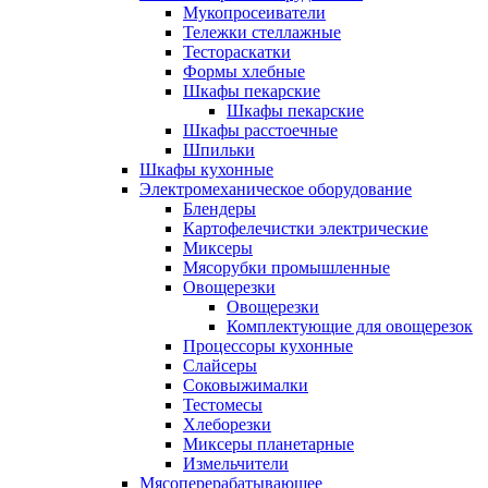
Мукопросеиватели
Тележки стеллажные
Тестораскатки
Формы хлебные
Шкафы пекарские
Шкафы пекарские
Шкафы расстоечные
Шпильки
Шкафы кухонные
Электромеханическое оборудование
Блендеры
Картофелечистки электрические
Миксеры
Мясорубки промышленные
Овощерезки
Овощерезки
Комплектующие для овощерезок
Процессоры кухонные
Слайсеры
Соковыжималки
Тестомесы
Хлеборезки
Миксеры планетарные
Измельчители
Мясоперерабатывающее