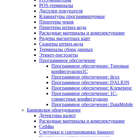
POS-терминалы
Дисплеи покупателя
Клавиатуры программируемые
Принтеры чеков
Принтеры штрих-кода
Расходные материалы и комплектующие
Ридеры магнитных карт
Сканеры штрих-кода
Терминалы сбора данных
Этикет-пистолеты
Программное обеспечение
Программное обеспечение: Типовые
конфигруации1С
Программное обеспечение: ilexx
Программное обеспечение: DALION
Программное обеспечение: Клеверенс
Программное обеспечение: 1С-
совместные конфигруации
Программное обеспечение: DataMobile
Банковское оборудование
Детекторы валют
Расходные материалы и комплектующие
Сейфы
Счетчики и сортировщики банкнот