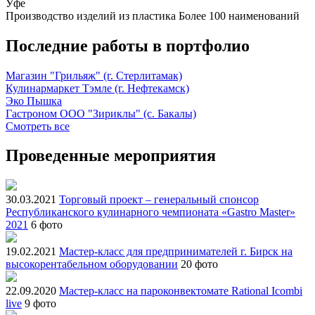
Уфе
Производство изделий из пластика
Более 100 наименований
Последние работы в портфолио
Магазин "Грильяж" (г. Стерлитамак)
Кулинармаркет Тэмле (г. Нефтекамск)
Эко Пышка
Гастроном ООО "Зириклы" (с. Бакалы)
Смотреть все
Проведенные мероприятия
30.03.2021
Торговый проект – генеральный спонсор
Республиканского кулинарного чемпионата «Gastro Master»
2021
6 фото
19.02.2021
Мастер-класс для предпринимателей г. Бирск на
высокорентабельном оборудовании
20 фото
22.09.2020
Мастер-класс на пароконвектомате Rational Icombi
live
9 фото