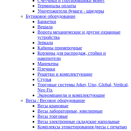
Счетчики и сортировщики монет
Терминалы оплаты
Уничтожители бумаги - шредеры
Бутиковое оборудование
Банкетки
Вешала
Ворота механические и другие охранные
устройства
Зеркала
Кабины примерочные
Корзины для распродаж, стойки и
накопители
Манекены
Плечики
Решетки и комплектующие
Стулья
Торговые системы Joker, Uno, Global, Vertical,
Neo Fix
Экономпанели и комплектующие
Весы / Весовое оборудование
Весы крановые
Весы лабораторные, ювелирные
Весы торговые
Весы электронные складские напольные
Комплексы этикетирования (весы с печатью