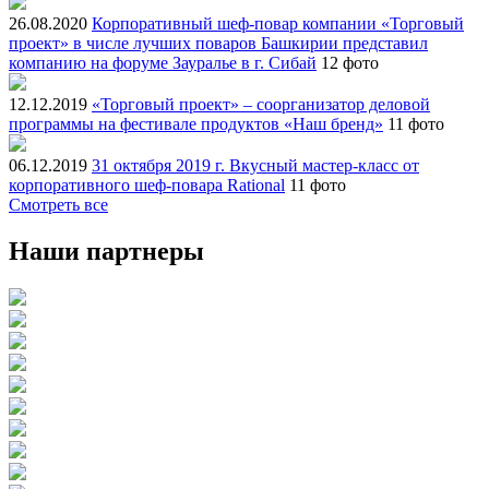
26.08.2020
Корпоративный шеф-повар компании «Торговый
проект» в числе лучших поваров Башкирии представил
компанию на форуме Зауралье в г. Сибай
12 фото
12.12.2019
«Торговый проект» – соорганизатор деловой
программы на фестивале продуктов «Наш бренд»
11 фото
06.12.2019
31 октября 2019 г. Вкусный мастер-класс от
корпоративного шеф-повара Rational
11 фото
Смотреть все
Наши партнеры