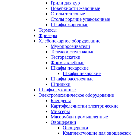
Грили для кур
Поверхности жарочные
Столы тепловые
Столы горячие упаковочные
Шкафы жарочные
Термосы
Фризеры
Хлебопекарное оборудование
Мукопросеиватели
Тележки стеллажные
Тестораскатки
Формы хлебные
Шкафы пекарские
Шкафы пекарские
Шкафы расстоечные
Шпильки
Шкафы кухонные
Электромеханическое оборудование
Блендеры
Картофелечистки электрические
Миксеры
Мясорубки промышленные
Овощерезки
Овощерезки
Комплектующие для овощерезок