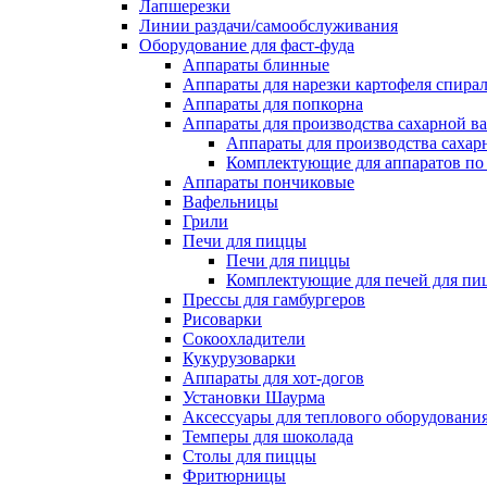
Лапшерезки
Линии раздачи/самообслуживания
Оборудование для фаст-фуда
Аппараты блинные
Аппараты для нарезки картофеля спира
Аппараты для попкорна
Аппараты для производства сахарной в
Аппараты для производства сахар
Комплектующие для аппаратов по 
Аппараты пончиковые
Вафельницы
Грили
Печи для пиццы
Печи для пиццы
Комплектующие для печей для пи
Прессы для гамбургеров
Рисоварки
Сокоохладители
Кукурузоварки
Аппараты для хот-догов
Установки Шаурма
Аксессуары для теплового оборудовани
Темперы для шоколада
Столы для пиццы
Фритюрницы