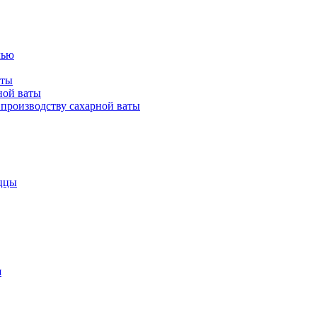
лью
аты
ной ваты
производству сахарной ваты
ццы
я