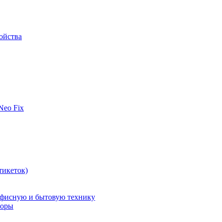
ойства
 Neo Fix
тикеток)
офисную и бытовую технику
поры