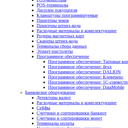
POS-терминалы
Дисплеи покупателя
Клавиатуры программируемые
Принтеры чеков
Принтеры штрих-кода
Расходные материалы и комплектующие
Ридеры магнитных карт
Сканеры штрих-кода
Терминалы сбора данных
Этикет-пистолеты
Программное обеспечение
Программное обеспечение: Типовые к
Программное обеспечение: ilexx
Программное обеспечение: DALION
Программное обеспечение: Клеверенс
Программное обеспечение: 1С-совмест
Программное обеспечение: DataMobile
Банковское оборудование
Детекторы валют
Расходные материалы и комплектующие
Сейфы
Счетчики и сортировщики банкнот
Счетчики и сортировщики монет
Терминалы оплаты