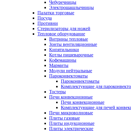
Чебуречницы
Электрошашлычницы
Палатки торговые
Посуда
Противни
Стерилизаторы для ножей
Тепловое оборудование
Витрины тепловые
Зонты вентиляционные
Кипятильники
Котлы пищеварочные
Кофемашины
Мармиты
Модули нейтральные
Пароконвектоматы
Пароконвектоматы
Комплектующие для пароконвекто
Тостеры
Печи конвекционные
Печи конвекционные
Комплектующие для печей конве
Печи микроволновые
Плиты газовые
Плиты индукционные
Плиты электрические