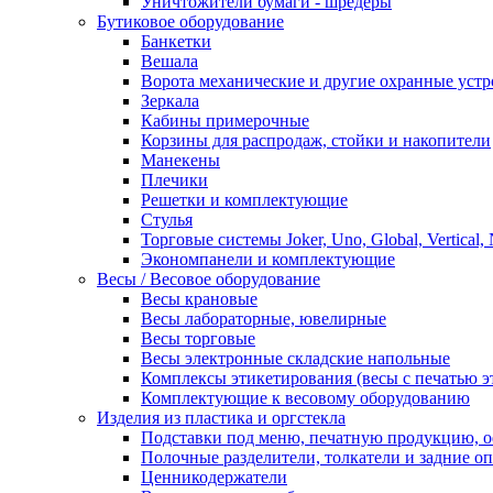
Уничтожители бумаги - шредеры
Бутиковое оборудование
Банкетки
Вешала
Ворота механические и другие охранные устр
Зеркала
Кабины примерочные
Корзины для распродаж, стойки и накопители
Манекены
Плечики
Решетки и комплектующие
Стулья
Торговые системы Joker, Uno, Global, Vertical,
Экономпанели и комплектующие
Весы / Весовое оборудование
Весы крановые
Весы лабораторные, ювелирные
Весы торговые
Весы электронные складские напольные
Комплексы этикетирования (весы с печатью э
Комплектующие к весовому оборудованию
Изделия из пластика и оргстекла
Подставки под меню, печатную продукцию, 
Полочные разделители, толкатели и задние о
Ценникодержатели