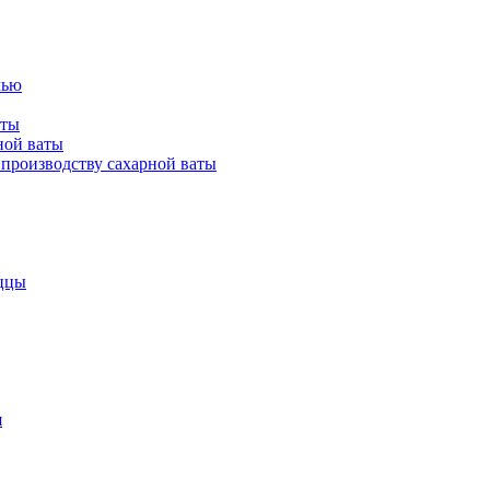
лью
аты
ной ваты
производству сахарной ваты
ццы
я