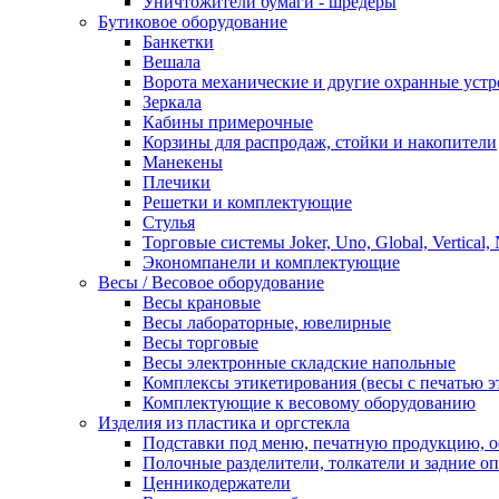
Уничтожители бумаги - шредеры
Бутиковое оборудование
Банкетки
Вешала
Ворота механические и другие охранные устр
Зеркала
Кабины примерочные
Корзины для распродаж, стойки и накопители
Манекены
Плечики
Решетки и комплектующие
Стулья
Торговые системы Joker, Uno, Global, Vertical,
Экономпанели и комплектующие
Весы / Весовое оборудование
Весы крановые
Весы лабораторные, ювелирные
Весы торговые
Весы электронные складские напольные
Комплексы этикетирования (весы с печатью э
Комплектующие к весовому оборудованию
Изделия из пластика и оргстекла
Подставки под меню, печатную продукцию, 
Полочные разделители, толкатели и задние о
Ценникодержатели