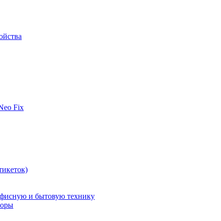
ойства
 Neo Fix
тикеток)
офисную и бытовую технику
поры