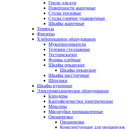
Грили для кур
Поверхности жарочные
Столы тепловые
Столы горячие упаковочные
Шкафы жарочные
Термосы
Фризеры
Хлебопекарное оборудование
Мукопросеиватели
Тележки стеллажные
Тестораскатки
Формы хлебные
Шкафы пекарские
Шкафы пекарские
Шкафы расстоечные
Шпильки
Шкафы кухонные
Электромеханическое оборудование
Блендеры
Картофелечистки электрические
Миксеры
Мясорубки промышленные
Овощерезки
Овощерезки
Комплектующие для овощерезок