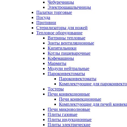
Чебуречницы
Электрошашлычницы
Палатки торговые
Посуда
Противни
Стерилизаторы для ножей
Тепловое оборудование
Витрины тепловые
Зонты вентиляционные
Кипятильники
Котлы пищеварочные
Кофемашины
Мармиты
Модули нейтральные
Пароконвектоматы
Пароконвектоматы
Комплектующие для пароконвекто
Тостеры
Печи конвекционные
Печи конвекционные
Комплектующие для печей конве
Печи микроволновые
Плиты газовые
Плиты индукционные
Плиты электрические