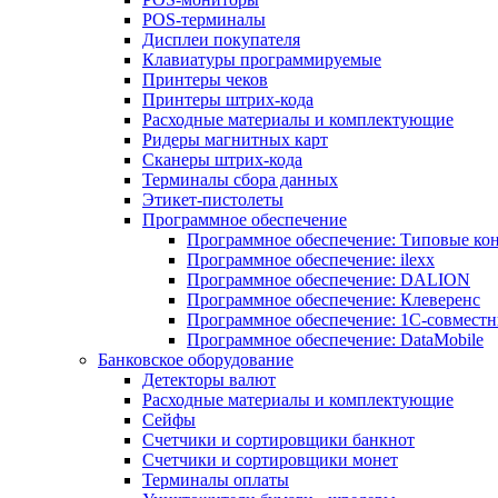
POS-терминалы
Дисплеи покупателя
Клавиатуры программируемые
Принтеры чеков
Принтеры штрих-кода
Расходные материалы и комплектующие
Ридеры магнитных карт
Сканеры штрих-кода
Терминалы сбора данных
Этикет-пистолеты
Программное обеспечение
Программное обеспечение: Типовые к
Программное обеспечение: ilexx
Программное обеспечение: DALION
Программное обеспечение: Клеверенс
Программное обеспечение: 1С-совмест
Программное обеспечение: DataMobile
Банковское оборудование
Детекторы валют
Расходные материалы и комплектующие
Сейфы
Счетчики и сортировщики банкнот
Счетчики и сортировщики монет
Терминалы оплаты