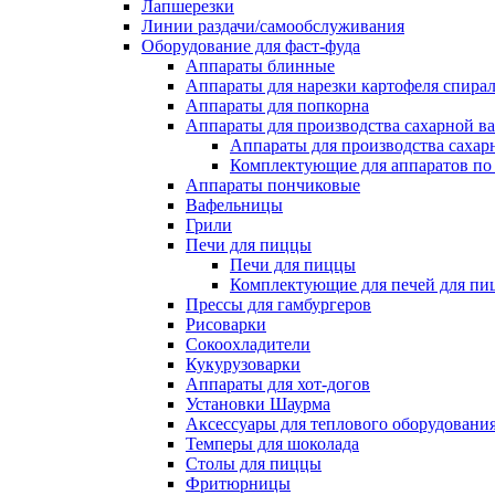
Лапшерезки
Линии раздачи/самообслуживания
Оборудование для фаст-фуда
Аппараты блинные
Аппараты для нарезки картофеля спира
Аппараты для попкорна
Аппараты для производства сахарной в
Аппараты для производства сахар
Комплектующие для аппаратов по 
Аппараты пончиковые
Вафельницы
Грили
Печи для пиццы
Печи для пиццы
Комплектующие для печей для пи
Прессы для гамбургеров
Рисоварки
Сокоохладители
Кукурузоварки
Аппараты для хот-догов
Установки Шаурма
Аксессуары для теплового оборудовани
Темперы для шоколада
Столы для пиццы
Фритюрницы