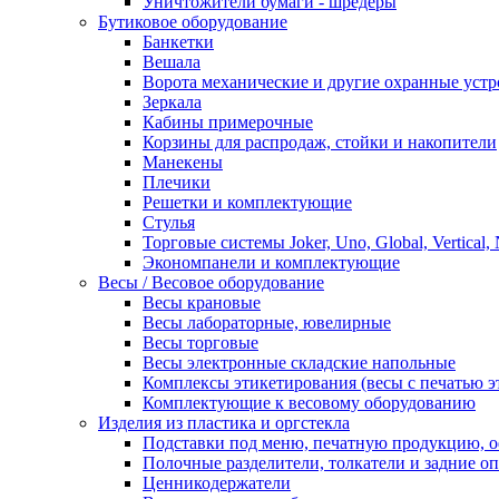
Уничтожители бумаги - шредеры
Бутиковое оборудование
Банкетки
Вешала
Ворота механические и другие охранные устр
Зеркала
Кабины примерочные
Корзины для распродаж, стойки и накопители
Манекены
Плечики
Решетки и комплектующие
Стулья
Торговые системы Joker, Uno, Global, Vertical,
Экономпанели и комплектующие
Весы / Весовое оборудование
Весы крановые
Весы лабораторные, ювелирные
Весы торговые
Весы электронные складские напольные
Комплексы этикетирования (весы с печатью э
Комплектующие к весовому оборудованию
Изделия из пластика и оргстекла
Подставки под меню, печатную продукцию, 
Полочные разделители, толкатели и задние о
Ценникодержатели