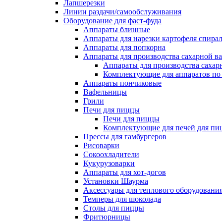
Лапшерезки
Линии раздачи/самообслуживания
Оборудование для фаст-фуда
Аппараты блинные
Аппараты для нарезки картофеля спира
Аппараты для попкорна
Аппараты для производства сахарной в
Аппараты для производства сахар
Комплектующие для аппаратов по 
Аппараты пончиковые
Вафельницы
Грили
Печи для пиццы
Печи для пиццы
Комплектующие для печей для пи
Прессы для гамбургеров
Рисоварки
Сокоохладители
Кукурузоварки
Аппараты для хот-догов
Установки Шаурма
Аксессуары для теплового оборудовани
Темперы для шоколада
Столы для пиццы
Фритюрницы