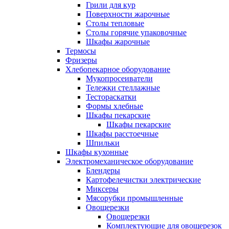
Грили для кур
Поверхности жарочные
Столы тепловые
Столы горячие упаковочные
Шкафы жарочные
Термосы
Фризеры
Хлебопекарное оборудование
Мукопросеиватели
Тележки стеллажные
Тестораскатки
Формы хлебные
Шкафы пекарские
Шкафы пекарские
Шкафы расстоечные
Шпильки
Шкафы кухонные
Электромеханическое оборудование
Блендеры
Картофелечистки электрические
Миксеры
Мясорубки промышленные
Овощерезки
Овощерезки
Комплектующие для овощерезок