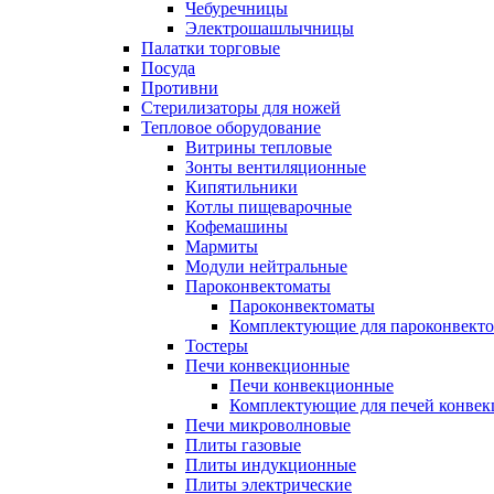
Чебуречницы
Электрошашлычницы
Палатки торговые
Посуда
Противни
Стерилизаторы для ножей
Тепловое оборудование
Витрины тепловые
Зонты вентиляционные
Кипятильники
Котлы пищеварочные
Кофемашины
Мармиты
Модули нейтральные
Пароконвектоматы
Пароконвектоматы
Комплектующие для пароконвекто
Тостеры
Печи конвекционные
Печи конвекционные
Комплектующие для печей конве
Печи микроволновые
Плиты газовые
Плиты индукционные
Плиты электрические