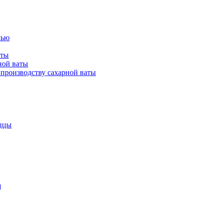
лью
аты
ной ваты
производству сахарной ваты
ццы
я