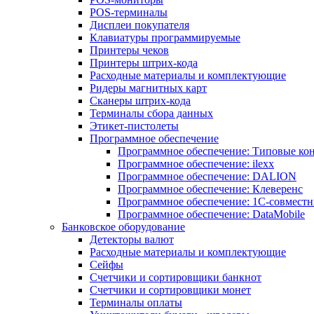
POS-терминалы
Дисплеи покупателя
Клавиатуры программируемые
Принтеры чеков
Принтеры штрих-кода
Расходные материалы и комплектующие
Ридеры магнитных карт
Сканеры штрих-кода
Терминалы сбора данных
Этикет-пистолеты
Программное обеспечение
Программное обеспечение: Типовые к
Программное обеспечение: ilexx
Программное обеспечение: DALION
Программное обеспечение: Клеверенс
Программное обеспечение: 1С-совмест
Программное обеспечение: DataMobile
Банковское оборудование
Детекторы валют
Расходные материалы и комплектующие
Сейфы
Счетчики и сортировщики банкнот
Счетчики и сортировщики монет
Терминалы оплаты