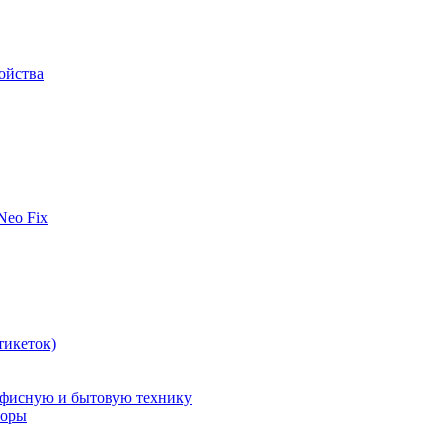
ойства
 Neo Fix
тикеток)
офисную и бытовую технику
поры