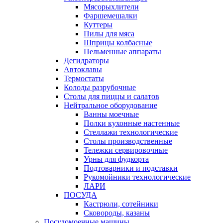
Мясорыхлители
Фаршемешалки
Куттеры
Пилы для мяса
Шприцы колбасные
Пельменные аппараты
Дегидраторы
Автоклавы
Термостаты
Колоды разрубочные
Столы для пиццы и салатов
Нейтральное оборудование
Ванны моечные
Полки кухонные настенные
Стеллажи технологические
Столы производственные
Тележки сервировочные
Урны для фудкорта
Подтоварники и подставки
Рукомойники технологические
ЛАРИ
ПОСУДА
Кастрюли, сотейники
Сковороды, казаны
Посудомоечные машины