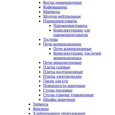
Котлы пищеварочные
Кофемашины
Мармиты
Модули нейтральные
Пароконвектоматы
Пароконвектоматы
Комплектующие для
пароконвектоматов
Тостеры
Печи конвекционные
Печи конвекционные
Комплектующие для печей
конвекционных
Печи микроволновые
Плиты газовые
Плиты индукционные
Плиты электрические
Грили для кур
Поверхности жарочные
Столы тепловые
Столы горячие упаковочные
Шкафы жарочные
Термосы
Фризеры
Хлебопекарное оборудование