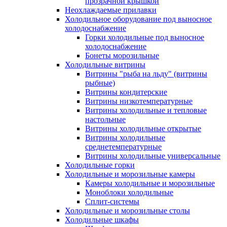
прозрачной крышкой
Неохлаждаемые прилавки
Холодильное оборудование под выносное
холодоснабжение
Горки холодильные под выносное
холодоснабжение
Бонеты морозильные
Холодильные витрины
Витрины "рыба на льду" (витрины
рыбные)
Витрины кондитерские
Витрины низкотемпературные
Витрины холодильные и тепловые
настольные
Витрины холодильные открытые
Витрины холодильные
среднетемпературные
Витрины холодильные универсальные
Холодильные горки
Холодильные и морозильные камеры
Камеры холодильные и морозильные
Моноблоки холодильные
Сплит-системы
Холодильные и морозильные столы
Холодильные шкафы