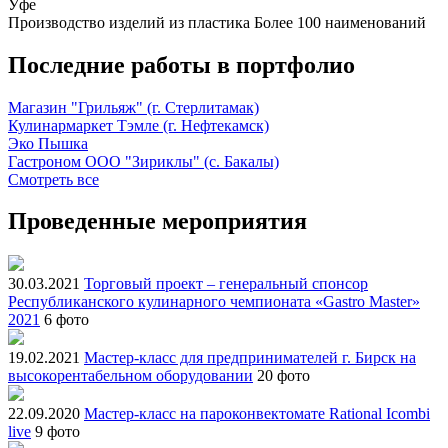
Уфе
Производство изделий из пластика
Более 100 наименований
Последние работы в портфолио
Магазин "Грильяж" (г. Стерлитамак)
Кулинармаркет Тэмле (г. Нефтекамск)
Эко Пышка
Гастроном ООО "Зириклы" (с. Бакалы)
Смотреть все
Проведенные мероприятия
30.03.2021
Торговый проект – генеральный спонсор
Республиканского кулинарного чемпионата «Gastro Master»
2021
6 фото
19.02.2021
Мастер-класс для предпринимателей г. Бирск на
высокорентабельном оборудовании
20 фото
22.09.2020
Мастер-класс на пароконвектомате Rational Icombi
live
9 фото