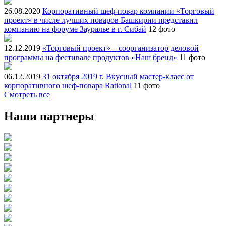
26.08.2020
Корпоративный шеф-повар компании «Торговый
проект» в числе лучших поваров Башкирии представил
компанию на форуме Зауралье в г. Сибай
12 фото
12.12.2019
«Торговый проект» – соорганизатор деловой
программы на фестивале продуктов «Наш бренд»
11 фото
06.12.2019
31 октября 2019 г. Вкусный мастер-класс от
корпоративного шеф-повара Rational
11 фото
Смотреть все
Наши партнеры