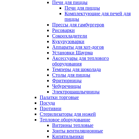
Печи для пиццы
Печи для пиццы
Комплектующие для печей для
пиццы
Прессы для гамбургеров
Рисоварки
Сокоохладители
Кукурузоварки
Аппараты для хот-догов
Установки Шаурма
Аксессуары для теплового
оборудования
Темперы для шоколада
Столы для пиццы
Фритюрницы
Чебуречницы
Электрошашлычницы
Палатки торговые
Посуда
Противни
Стерилизаторы для ножей
Тепловое оборудование
Витрины тепловые
Зонты вентиляционные
Кипятильники