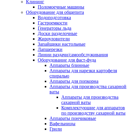
Клининг
Поломоечные машины
Оборудование для общепита
Водоподготовка
Гастроемкости
Генераторы льда
Доски разделочные
Жироуловители
Запайщики настольные
Лапшерезки
Линии раздачи/самообслуживания
Оборудование для фаст-фуда
Аппараты блинные
Аппараты для нарезки картофеля
спиралью
Аппараты для попкорна
Аппараты для производства сахарной
ваты
Аппараты для производства
сахарной ваты
Комплектующие для аппаратов
по производству сахарной ваты
Аппараты пончиковые
Вафельницы
Грили