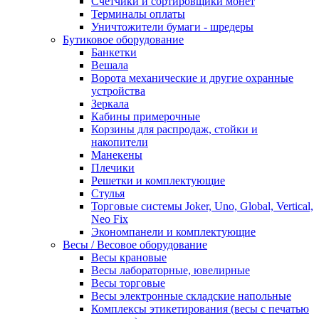
Счетчики и сортировщики монет
Терминалы оплаты
Уничтожители бумаги - шредеры
Бутиковое оборудование
Банкетки
Вешала
Ворота механические и другие охранные
устройства
Зеркала
Кабины примерочные
Корзины для распродаж, стойки и
накопители
Манекены
Плечики
Решетки и комплектующие
Стулья
Торговые системы Joker, Uno, Global, Vertical,
Neo Fix
Экономпанели и комплектующие
Весы / Весовое оборудование
Весы крановые
Весы лабораторные, ювелирные
Весы торговые
Весы электронные складские напольные
Комплексы этикетирования (весы с печатью