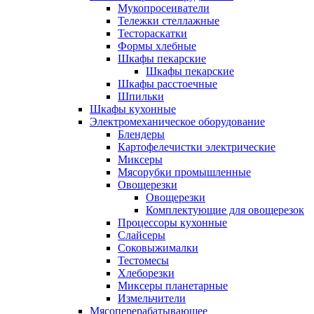
Мукопросеиватели
Тележки стеллажные
Тестораскатки
Формы хлебные
Шкафы пекарские
Шкафы пекарские
Шкафы расстоечные
Шпильки
Шкафы кухонные
Электромеханическое оборудование
Блендеры
Картофелечистки электрические
Миксеры
Мясорубки промышленные
Овощерезки
Овощерезки
Комплектующие для овощерезок
Процессоры кухонные
Слайсеры
Соковыжималки
Тестомесы
Хлеборезки
Миксеры планетарные
Измельчители
Мясоперерабатывающее