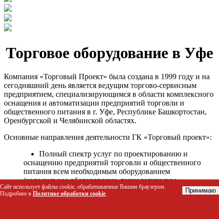
Торговое оборудование в Уфе
Компания «Торговый Проект» была создана в 1999 году и на
сегодняшний день является ведущим торгово-сервисным
предприятием, специализирующимся в области комплексного
оснащения и автоматизации предприятий торговли и
общественного питания в г. Уфе, Республике Башкортостан,
Оренбургской и Челябинской областях.
Основные направления деятельности ГК «Торговый проект»:
Полный спектр услуг по проектированию и
оснащению предприятий торговли и общественного
питания всем необходимым оборудованием
(холодильное оборудование, технологическое
Сайт использует файлы cookie, обрабатываемые Вашим браузером.
оборудование, стеллажное оборудование и т.д.);
Принимаю
Подробнее в
Политике обработки cookie
.
Автоматизация торговых процессов и внедрения
программных продуктов;
Гарантийное и послегарантийное сервисное