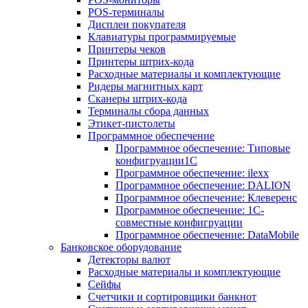
POS-терминалы
Дисплеи покупателя
Клавиатуры программируемые
Принтеры чеков
Принтеры штрих-кода
Расходные материалы и комплектующие
Ридеры магнитных карт
Сканеры штрих-кода
Терминалы сбора данных
Этикет-пистолеты
Программное обеспечение
Программное обеспечение: Типовые
конфигруации1С
Программное обеспечение: ilexx
Программное обеспечение: DALION
Программное обеспечение: Клеверенс
Программное обеспечение: 1С-
совместные конфигруации
Программное обеспечение: DataMobile
Банковское оборудование
Детекторы валют
Расходные материалы и комплектующие
Сейфы
Счетчики и сортировщики банкнот