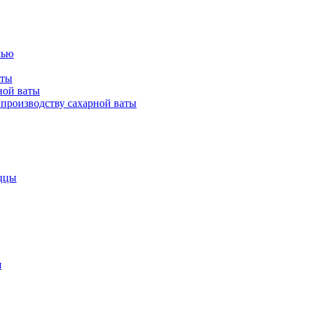
лью
аты
ной ваты
производству сахарной ваты
ццы
я