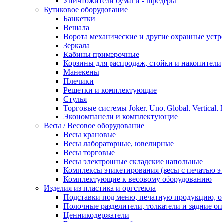
Уничтожители бумаги - шредеры
Бутиковое оборудование
Банкетки
Вешала
Ворота механические и другие охранные устр
Зеркала
Кабины примерочные
Корзины для распродаж, стойки и накопители
Манекены
Плечики
Решетки и комплектующие
Стулья
Торговые системы Joker, Uno, Global, Vertical,
Экономпанели и комплектующие
Весы / Весовое оборудование
Весы крановые
Весы лабораторные, ювелирные
Весы торговые
Весы электронные складские напольные
Комплексы этикетирования (весы с печатью э
Комплектующие к весовому оборудованию
Изделия из пластика и оргстекла
Подставки под меню, печатную продукцию, 
Полочные разделители, толкатели и задние о
Ценникодержатели