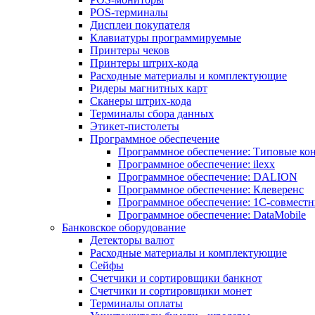
POS-терминалы
Дисплеи покупателя
Клавиатуры программируемые
Принтеры чеков
Принтеры штрих-кода
Расходные материалы и комплектующие
Ридеры магнитных карт
Сканеры штрих-кода
Терминалы сбора данных
Этикет-пистолеты
Программное обеспечение
Программное обеспечение: Типовые к
Программное обеспечение: ilexx
Программное обеспечение: DALION
Программное обеспечение: Клеверенс
Программное обеспечение: 1С-совмест
Программное обеспечение: DataMobile
Банковское оборудование
Детекторы валют
Расходные материалы и комплектующие
Сейфы
Счетчики и сортировщики банкнот
Счетчики и сортировщики монет
Терминалы оплаты