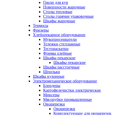
Грили для кур
Поверхности жарочные
Столы тепловые
Столы горячие упаковочные
Шкафы жарочные
Термосы
Фризеры
Хлебопекарное оборудование
Мукопросеиватели
Тележки стеллажные
Тестораскатки
Формы хлебные
Шкафы пекарские
Шкафы пекарские
Шкафы расстоечные
Шпильки
Шкафы кухонные
Электромеханическое оборудование
Блендеры
Картофелечистки электрические
Миксеры
Мясорубки промышленные
Овощерезки
Овощерезки
Комплектующие для овощерезок