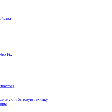
ойства
 Neo Fix
тикеток)
офисную и бытовую технику
поры