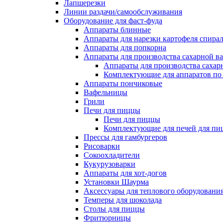
Лапшерезки
Линии раздачи/самообслуживания
Оборудование для фаст-фуда
Аппараты блинные
Аппараты для нарезки картофеля спира
Аппараты для попкорна
Аппараты для производства сахарной в
Аппараты для производства сахар
Комплектующие для аппаратов по 
Аппараты пончиковые
Вафельницы
Грили
Печи для пиццы
Печи для пиццы
Комплектующие для печей для пи
Прессы для гамбургеров
Рисоварки
Сокоохладители
Кукурузоварки
Аппараты для хот-догов
Установки Шаурма
Аксессуары для теплового оборудовани
Темперы для шоколада
Столы для пиццы
Фритюрницы