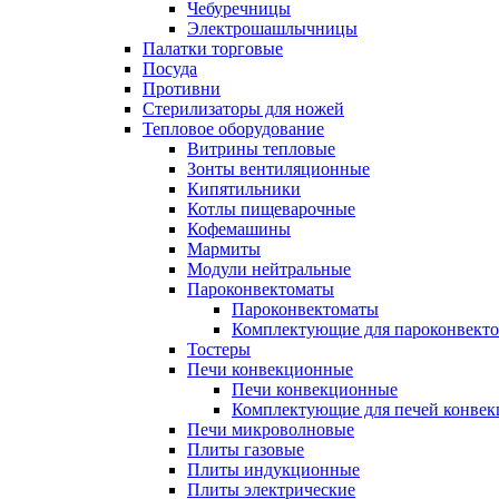
Чебуречницы
Электрошашлычницы
Палатки торговые
Посуда
Противни
Стерилизаторы для ножей
Тепловое оборудование
Витрины тепловые
Зонты вентиляционные
Кипятильники
Котлы пищеварочные
Кофемашины
Мармиты
Модули нейтральные
Пароконвектоматы
Пароконвектоматы
Комплектующие для пароконвекто
Тостеры
Печи конвекционные
Печи конвекционные
Комплектующие для печей конве
Печи микроволновые
Плиты газовые
Плиты индукционные
Плиты электрические