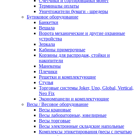
Счетчики и сортировщики монет
Терминалы оплаты
Уничтожители бумаги - шредеры
Бутиковое оборудование
Банкетки
Вешала
Ворота механические и другие охранные
устройства
Зеркала
Кабины примерочные
Корзины для распродаж, стойки и
накопители
Манекены
Плечики
Решетки и комплектующие
Стулья
Торговые системы Joker, Uno, Global, Vertical,
Neo Fix
Экономпанели и комплектующие
Весы / Весовое оборудование
Весы крановые
Весы лабораторные, ювелирные
Весы торговые
Весы электронные складские напольные
Комплексы этикетирования (весы с печатью