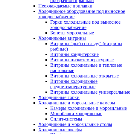
прозрачной крышкой
Неохлаждаемые прилавки
Холодильное оборудование под выносное
холодоснабжение
Горки холодильные под выносное
холодоснабжение
Бонеты морозильные
Холодильные витрины
Витрины "рыба на льду" (витрины
рыбные)
Витрины кондитерские
Витрины низкотемпературные
Витрины холодильные и тепловые
настольные
Витрины холодильные открытые
Витрины холодильные
среднетемпературные
Витрины холодильные универсальные
Холодильные горки
Холодильные и морозильные камеры
Камеры холодильные и морозильные
Моноблоки холодильные
Сплит-системы
Холодильные и морозильные столы
Холодильные шкафы