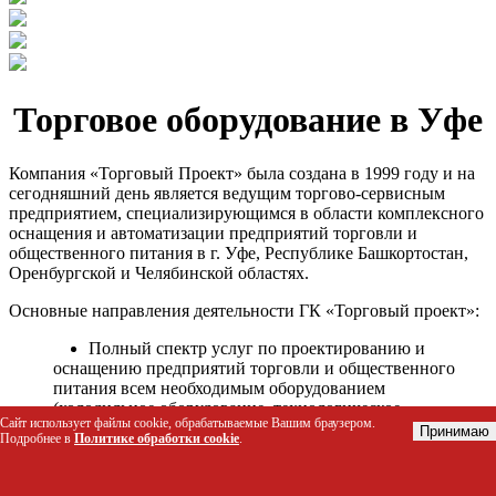
Торговое оборудование в Уфе
Компания «Торговый Проект» была создана в 1999 году и на
сегодняшний день является ведущим торгово-сервисным
предприятием, специализирующимся в области комплексного
оснащения и автоматизации предприятий торговли и
общественного питания в г. Уфе, Республике Башкортостан,
Оренбургской и Челябинской областях.
Основные направления деятельности ГК «Торговый проект»:
Полный спектр услуг по проектированию и
оснащению предприятий торговли и общественного
питания всем необходимым оборудованием
(холодильное оборудование, технологическое
Сайт использует файлы cookie, обрабатываемые Вашим браузером.
оборудование, стеллажное оборудование и т.д.);
Принимаю
Подробнее в
Политике обработки cookie
.
Автоматизация торговых процессов и внедрения
программных продуктов;
Гарантийное и послегарантийное сервисное