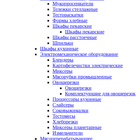
Мукопросеиватели
Тележки стеллажные
Тестораскатки
Формы хлебные
Шкафы пекарские
Шкафы пекарские
Шкафы расстоечные
Шпильки
Шкафы кухонные
Электромеханическое оборудование
Блендеры
Картофелечистки электрические
Миксеры
Мясорубки промышленные
Овощерезки
Овощерезки
Комплектующие для овощерезок
Процессоры кухонные
Слайсеры
Соковыжималки
Тестомесы
Хлеборезки
Миксеры планетарные
Измельчители
Мясоперерабатывающее