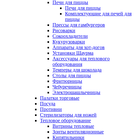
Печи для пиццы
Печи для пиццы
Комплектующие для печей для
пиццы
Прессы для гамбургеров
Рисоварки
Сокоохладители
Кукурузоварки
Аппараты для хот-догов
Установки Шаурма
Аксессуары для теплового
оборудования
Темперы для шоколада
Столы для пиццы
Фритюрницы
Чебуречницы
Электрошашлычницы
Палатки торговые
Посуда
Противни
Стерилизаторы для ножей
Тепловое оборудование
Витрины тепловые
Зонты вентиляционные
Кипятильники