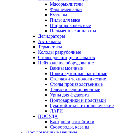
Мясорыхлители
Фаршемешалки
Куттеры
Пилы для мяса
Шприцы колбасные
Пельменные аппараты
Дегидраторы
Автоклавы
Термостаты
Колоды разрубочные
Столы для пиццы и салатов
Нейтральное оборудование
Ванны моечные
Полки кухонные настенные
Стеллажи технологические
Столы производственные
Тележки сервировочные
Урны для фудкорта
Подтоварники и подставки
Рукомойники технологические
ЛАРИ
ПОСУДА
Кастрюли, сотейники
Сковороды, казаны
Посудомоечные машины