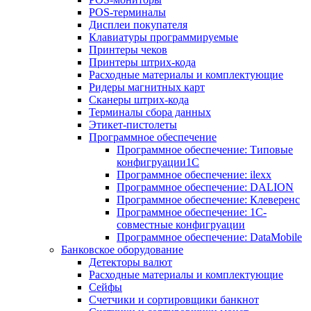
POS-терминалы
Дисплеи покупателя
Клавиатуры программируемые
Принтеры чеков
Принтеры штрих-кода
Расходные материалы и комплектующие
Ридеры магнитных карт
Сканеры штрих-кода
Терминалы сбора данных
Этикет-пистолеты
Программное обеспечение
Программное обеспечение: Типовые
конфигруации1С
Программное обеспечение: ilexx
Программное обеспечение: DALION
Программное обеспечение: Клеверенс
Программное обеспечение: 1С-
совместные конфигруации
Программное обеспечение: DataMobile
Банковское оборудование
Детекторы валют
Расходные материалы и комплектующие
Сейфы
Счетчики и сортировщики банкнот