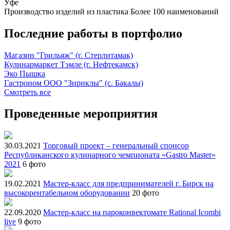
Уфе
Производство изделий из пластика
Более 100 наименований
Последние работы в портфолио
Магазин "Грильяж" (г. Стерлитамак)
Кулинармаркет Тэмле (г. Нефтекамск)
Эко Пышка
Гастроном ООО "Зириклы" (с. Бакалы)
Смотреть все
Проведенные мероприятия
30.03.2021
Торговый проект – генеральный спонсор
Республиканского кулинарного чемпионата «Gastro Master»
2021
6 фото
19.02.2021
Мастер-класс для предпринимателей г. Бирск на
высокорентабельном оборудовании
20 фото
22.09.2020
Мастер-класс на пароконвектомате Rational Icombi
live
9 фото