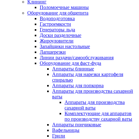
Клининг
Поломоечные машины
Оборудование для общепита
Водоподготовка
Гастроемкости
Генераторы льда
Доски разделочные
Жироуловители
Запайщики настольные
Лапшерезки
Линии раздачи/самообслуживания
Оборудование для фаст-фуда
Аппараты блинные
Аппараты для нарезки картофеля
спиралью
Аппараты для попкорна
Аппараты для производства сахарной
ваты
Аппараты для производства
сахарной ваты
Комплектующие для аппаратов
по производству сахарной ваты
Аппараты пончиковые
Вафельницы
Грили