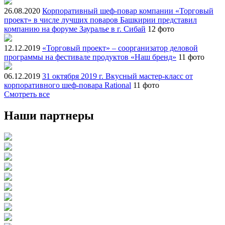
26.08.2020
Корпоративный шеф-повар компании «Торговый
проект» в числе лучших поваров Башкирии представил
компанию на форуме Зауралье в г. Сибай
12 фото
12.12.2019
«Торговый проект» – соорганизатор деловой
программы на фестивале продуктов «Наш бренд»
11 фото
06.12.2019
31 октября 2019 г. Вкусный мастер-класс от
корпоративного шеф-повара Rational
11 фото
Смотреть все
Наши партнеры