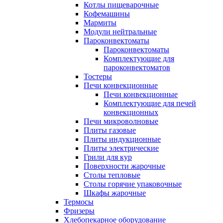
Котлы пищеварочные
Кофемашины
Мармиты
Модули нейтральные
Пароконвектоматы
Пароконвектоматы
Комплектующие для
пароконвектоматов
Тостеры
Печи конвекционные
Печи конвекционные
Комплектующие для печей
конвекционных
Печи микроволновые
Плиты газовые
Плиты индукционные
Плиты электрические
Грили для кур
Поверхности жарочные
Столы тепловые
Столы горячие упаковочные
Шкафы жарочные
Термосы
Фризеры
Хлебопекарное оборудование