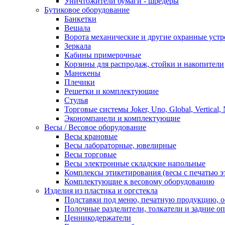
Уничтожители бумаги - шредеры
Бутиковое оборудование
Банкетки
Вешала
Ворота механические и другие охранные устр
Зеркала
Кабины примерочные
Корзины для распродаж, стойки и накопители
Манекены
Плечики
Решетки и комплектующие
Стулья
Торговые системы Joker, Uno, Global, Vertical,
Экономпанели и комплектующие
Весы / Весовое оборудование
Весы крановые
Весы лабораторные, ювелирные
Весы торговые
Весы электронные складские напольные
Комплексы этикетирования (весы с печатью э
Комплектующие к весовому оборудованию
Изделия из пластика и оргстекла
Подставки под меню, печатную продукцию, 
Полочные разделители, толкатели и задние о
Ценникодержатели