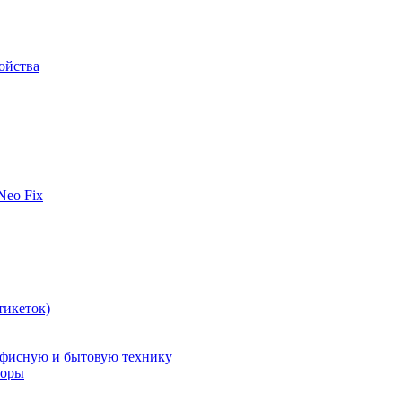
ойства
 Neo Fix
тикеток)
офисную и бытовую технику
поры