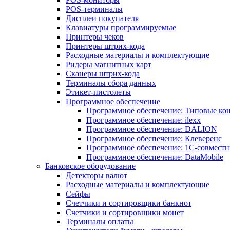
POS-терминалы
Дисплеи покупателя
Клавиатуры программируемые
Принтеры чеков
Принтеры штрих-кода
Расходные материалы и комплектующие
Ридеры магнитных карт
Сканеры штрих-кода
Терминалы сбора данных
Этикет-пистолеты
Программное обеспечение
Программное обеспечение: Типовые к
Программное обеспечение: ilexx
Программное обеспечение: DALION
Программное обеспечение: Клеверенс
Программное обеспечение: 1С-совмест
Программное обеспечение: DataMobile
Банковское оборудование
Детекторы валют
Расходные материалы и комплектующие
Сейфы
Счетчики и сортировщики банкнот
Счетчики и сортировщики монет
Терминалы оплаты