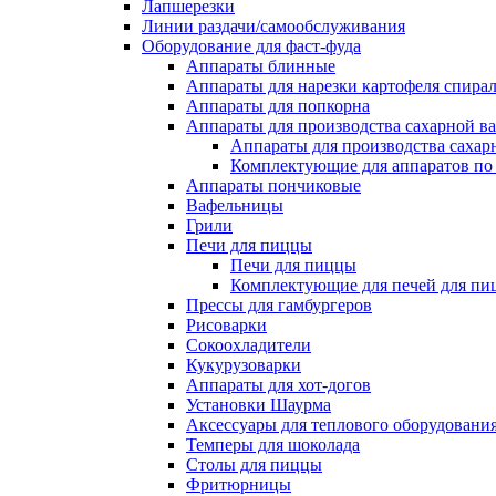
Лапшерезки
Линии раздачи/самообслуживания
Оборудование для фаст-фуда
Аппараты блинные
Аппараты для нарезки картофеля спира
Аппараты для попкорна
Аппараты для производства сахарной в
Аппараты для производства сахар
Комплектующие для аппаратов по 
Аппараты пончиковые
Вафельницы
Грили
Печи для пиццы
Печи для пиццы
Комплектующие для печей для пи
Прессы для гамбургеров
Рисоварки
Сокоохладители
Кукурузоварки
Аппараты для хот-догов
Установки Шаурма
Аксессуары для теплового оборудовани
Темперы для шоколада
Столы для пиццы
Фритюрницы