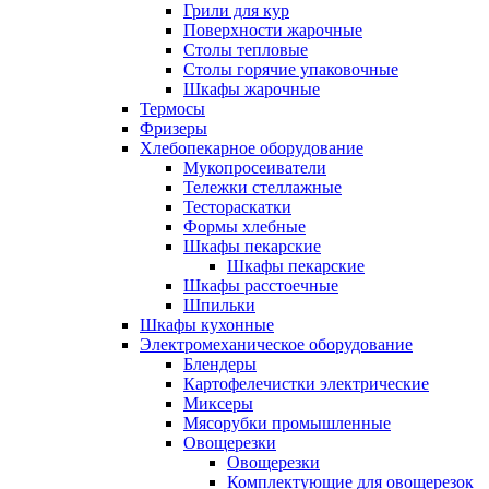
Грили для кур
Поверхности жарочные
Столы тепловые
Столы горячие упаковочные
Шкафы жарочные
Термосы
Фризеры
Хлебопекарное оборудование
Мукопросеиватели
Тележки стеллажные
Тестораскатки
Формы хлебные
Шкафы пекарские
Шкафы пекарские
Шкафы расстоечные
Шпильки
Шкафы кухонные
Электромеханическое оборудование
Блендеры
Картофелечистки электрические
Миксеры
Мясорубки промышленные
Овощерезки
Овощерезки
Комплектующие для овощерезок