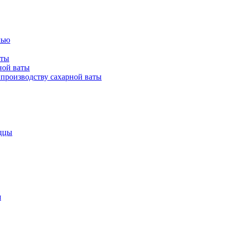
лью
аты
ной ваты
производству сахарной ваты
ццы
я