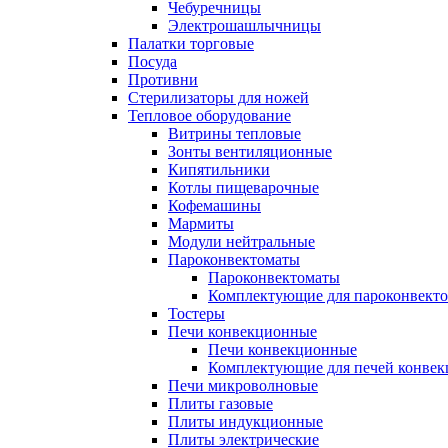
Чебуречницы
Электрошашлычницы
Палатки торговые
Посуда
Противни
Стерилизаторы для ножей
Тепловое оборудование
Витрины тепловые
Зонты вентиляционные
Кипятильники
Котлы пищеварочные
Кофемашины
Мармиты
Модули нейтральные
Пароконвектоматы
Пароконвектоматы
Комплектующие для пароконвекто
Тостеры
Печи конвекционные
Печи конвекционные
Комплектующие для печей конве
Печи микроволновые
Плиты газовые
Плиты индукционные
Плиты электрические