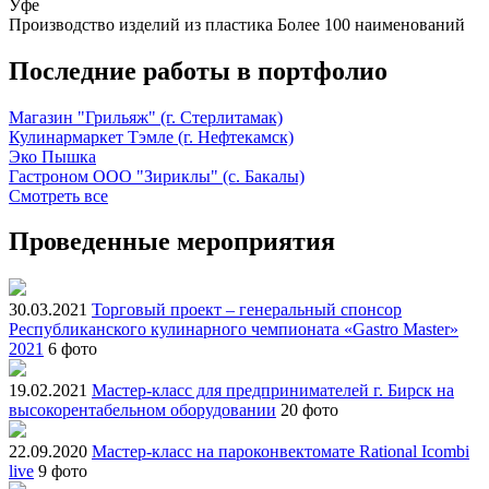
Уфе
Производство изделий из пластика
Более 100 наименований
Последние работы в портфолио
Магазин "Грильяж" (г. Стерлитамак)
Кулинармаркет Тэмле (г. Нефтекамск)
Эко Пышка
Гастроном ООО "Зириклы" (с. Бакалы)
Смотреть все
Проведенные мероприятия
30.03.2021
Торговый проект – генеральный спонсор
Республиканского кулинарного чемпионата «Gastro Master»
2021
6 фото
19.02.2021
Мастер-класс для предпринимателей г. Бирск на
высокорентабельном оборудовании
20 фото
22.09.2020
Мастер-класс на пароконвектомате Rational Icombi
live
9 фото