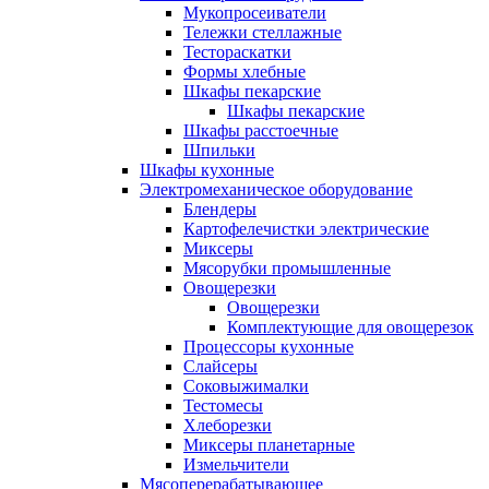
Мукопросеиватели
Тележки стеллажные
Тестораскатки
Формы хлебные
Шкафы пекарские
Шкафы пекарские
Шкафы расстоечные
Шпильки
Шкафы кухонные
Электромеханическое оборудование
Блендеры
Картофелечистки электрические
Миксеры
Мясорубки промышленные
Овощерезки
Овощерезки
Комплектующие для овощерезок
Процессоры кухонные
Слайсеры
Соковыжималки
Тестомесы
Хлеборезки
Миксеры планетарные
Измельчители
Мясоперерабатывающее