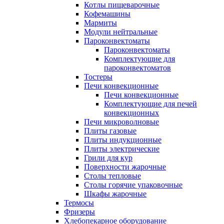
Котлы пищеварочные
Кофемашины
Мармиты
Модули нейтральные
Пароконвектоматы
Пароконвектоматы
Комплектующие для
пароконвектоматов
Тостеры
Печи конвекционные
Печи конвекционные
Комплектующие для печей
конвекционных
Печи микроволновые
Плиты газовые
Плиты индукционные
Плиты электрические
Грили для кур
Поверхности жарочные
Столы тепловые
Столы горячие упаковочные
Шкафы жарочные
Термосы
Фризеры
Хлебопекарное оборудование