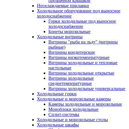
прозрачной крышкой
Неохлаждаемые прилавки
Холодильное оборудование под выносное
холодоснабжение
Горки холодильные под выносное
холодоснабжение
Бонеты морозильные
Холодильные витрины
Витрины "рыба на льду" (витрины
рыбные)
Витрины кондитерские
Витрины низкотемпературные
Витрины холодильные и тепловые
настольные
Витрины холодильные открытые
Витрины холодильные
среднетемпературные
Витрины холодильные универсальные
Холодильные горки
Холодильные и морозильные камеры
Камеры холодильные и морозильные
Моноблоки холодильные
Сплит-системы
Холодильные и морозильные столы
Холодильные шкафы