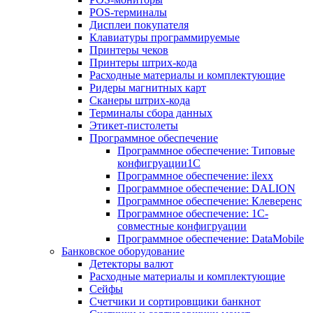
POS-терминалы
Дисплеи покупателя
Клавиатуры программируемые
Принтеры чеков
Принтеры штрих-кода
Расходные материалы и комплектующие
Ридеры магнитных карт
Сканеры штрих-кода
Терминалы сбора данных
Этикет-пистолеты
Программное обеспечение
Программное обеспечение: Типовые
конфигруации1С
Программное обеспечение: ilexx
Программное обеспечение: DALION
Программное обеспечение: Клеверенс
Программное обеспечение: 1С-
совместные конфигруации
Программное обеспечение: DataMobile
Банковское оборудование
Детекторы валют
Расходные материалы и комплектующие
Сейфы
Счетчики и сортировщики банкнот