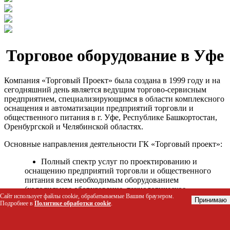
Торговое оборудование в Уфе
Компания «Торговый Проект» была создана в 1999 году и на
сегодняшний день является ведущим торгово-сервисным
предприятием, специализирующимся в области комплексного
оснащения и автоматизации предприятий торговли и
общественного питания в г. Уфе, Республике Башкортостан,
Оренбургской и Челябинской областях.
Основные направления деятельности ГК «Торговый проект»:
Полный спектр услуг по проектированию и
оснащению предприятий торговли и общественного
питания всем необходимым оборудованием
(холодильное оборудование, технологическое
Сайт использует файлы cookie, обрабатываемые Вашим браузером.
оборудование, стеллажное оборудование и т.д.);
Принимаю
Подробнее в
Политике обработки cookie
.
Автоматизация торговых процессов и внедрения
программных продуктов;
Гарантийное и послегарантийное сервисное