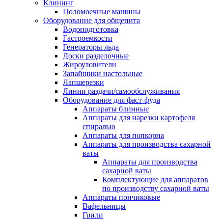
Клининг
Поломоечные машины
Оборудование для общепита
Водоподготовка
Гастроемкости
Генераторы льда
Доски разделочные
Жироуловители
Запайщики настольные
Лапшерезки
Линии раздачи/самообслуживания
Оборудование для фаст-фуда
Аппараты блинные
Аппараты для нарезки картофеля
спиралью
Аппараты для попкорна
Аппараты для производства сахарной
ваты
Аппараты для производства
сахарной ваты
Комплектующие для аппаратов
по производству сахарной ваты
Аппараты пончиковые
Вафельницы
Грили