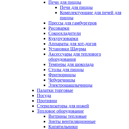
Печи для пиццы
Печи для пиццы
Комплектующие для печей для
пиццы
Прессы для гамбургеров
Рисоварки
Сокоохладители
Кукурузоварки
Аппараты для хот-догов
Установки Шаурма
Аксессуары для теплового
оборудования
Темперы для шоколада
Столы для пиццы
Фритюрницы
Чебуречницы
Электрошашлычницы
Палатки торговые
Посуда
Противни
Стерилизаторы для ножей
Тепловое оборудование
Витрины тепловые
Зонты вентиляционные
Кипятильники