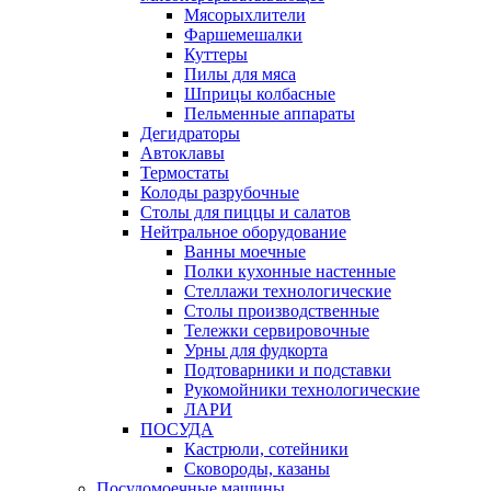
Мясорыхлители
Фаршемешалки
Куттеры
Пилы для мяса
Шприцы колбасные
Пельменные аппараты
Дегидраторы
Автоклавы
Термостаты
Колоды разрубочные
Столы для пиццы и салатов
Нейтральное оборудование
Ванны моечные
Полки кухонные настенные
Стеллажи технологические
Столы производственные
Тележки сервировочные
Урны для фудкорта
Подтоварники и подставки
Рукомойники технологические
ЛАРИ
ПОСУДА
Кастрюли, сотейники
Сковороды, казаны
Посудомоечные машины