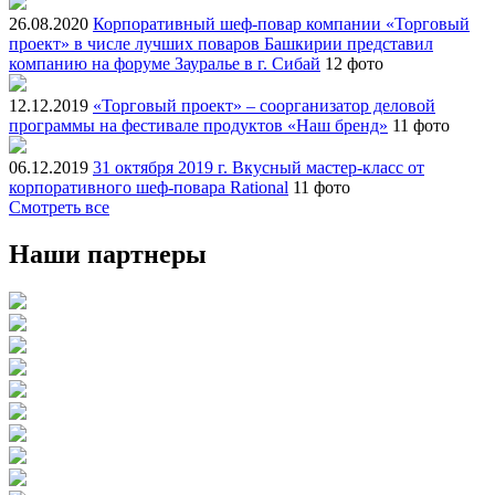
26.08.2020
Корпоративный шеф-повар компании «Торговый
проект» в числе лучших поваров Башкирии представил
компанию на форуме Зауралье в г. Сибай
12 фото
12.12.2019
«Торговый проект» – соорганизатор деловой
программы на фестивале продуктов «Наш бренд»
11 фото
06.12.2019
31 октября 2019 г. Вкусный мастер-класс от
корпоративного шеф-повара Rational
11 фото
Смотреть все
Наши партнеры