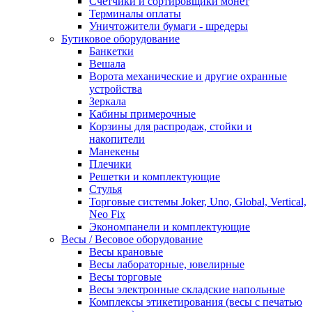
Счетчики и сортировщики монет
Терминалы оплаты
Уничтожители бумаги - шредеры
Бутиковое оборудование
Банкетки
Вешала
Ворота механические и другие охранные
устройства
Зеркала
Кабины примерочные
Корзины для распродаж, стойки и
накопители
Манекены
Плечики
Решетки и комплектующие
Стулья
Торговые системы Joker, Uno, Global, Vertical,
Neo Fix
Экономпанели и комплектующие
Весы / Весовое оборудование
Весы крановые
Весы лабораторные, ювелирные
Весы торговые
Весы электронные складские напольные
Комплексы этикетирования (весы с печатью