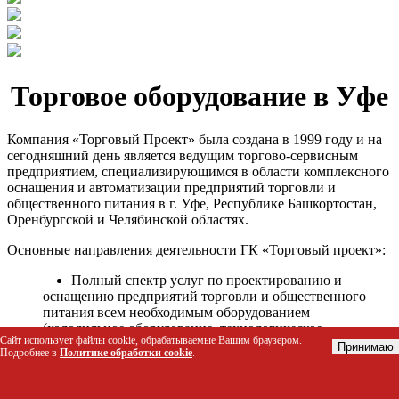
Торговое оборудование в Уфе
Компания «Торговый Проект» была создана в 1999 году и на
сегодняшний день является ведущим торгово-сервисным
предприятием, специализирующимся в области комплексного
оснащения и автоматизации предприятий торговли и
общественного питания в г. Уфе, Республике Башкортостан,
Оренбургской и Челябинской областях.
Основные направления деятельности ГК «Торговый проект»:
Полный спектр услуг по проектированию и
оснащению предприятий торговли и общественного
питания всем необходимым оборудованием
(холодильное оборудование, технологическое
Сайт использует файлы cookie, обрабатываемые Вашим браузером.
оборудование, стеллажное оборудование и т.д.);
Принимаю
Подробнее в
Политике обработки cookie
.
Автоматизация торговых процессов и внедрения
программных продуктов;
Гарантийное и послегарантийное сервисное