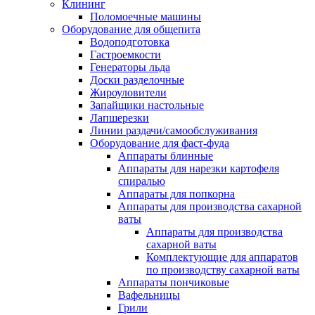
Клининг
Поломоечные машины
Оборудование для общепита
Водоподготовка
Гастроемкости
Генераторы льда
Доски разделочные
Жироуловители
Запайщики настольные
Лапшерезки
Линии раздачи/самообслуживания
Оборудование для фаст-фуда
Аппараты блинные
Аппараты для нарезки картофеля
спиралью
Аппараты для попкорна
Аппараты для производства сахарной
ваты
Аппараты для производства
сахарной ваты
Комплектующие для аппаратов
по производству сахарной ваты
Аппараты пончиковые
Вафельницы
Грили