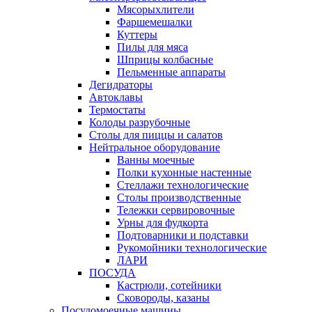
Мясорыхлители
Фаршемешалки
Куттеры
Пилы для мяса
Шприцы колбасные
Пельменные аппараты
Дегидраторы
Автоклавы
Термостаты
Колоды разрубочные
Столы для пиццы и салатов
Нейтральное оборудование
Ванны моечные
Полки кухонные настенные
Стеллажи технологические
Столы производственные
Тележки сервировочные
Урны для фудкорта
Подтоварники и подставки
Рукомойники технологические
ЛАРИ
ПОСУДА
Кастрюли, сотейники
Сковороды, казаны
Посудомоечные машины