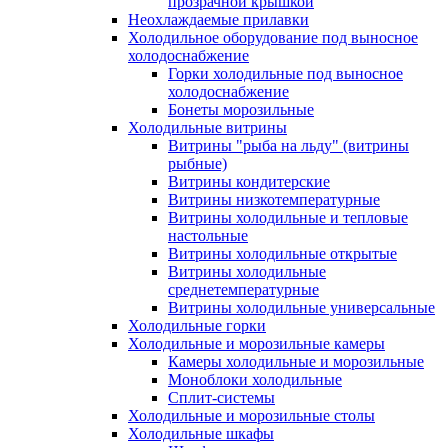
прозрачной крышкой
Неохлаждаемые прилавки
Холодильное оборудование под выносное
холодоснабжение
Горки холодильные под выносное
холодоснабжение
Бонеты морозильные
Холодильные витрины
Витрины "рыба на льду" (витрины
рыбные)
Витрины кондитерские
Витрины низкотемпературные
Витрины холодильные и тепловые
настольные
Витрины холодильные открытые
Витрины холодильные
среднетемпературные
Витрины холодильные универсальные
Холодильные горки
Холодильные и морозильные камеры
Камеры холодильные и морозильные
Моноблоки холодильные
Сплит-системы
Холодильные и морозильные столы
Холодильные шкафы