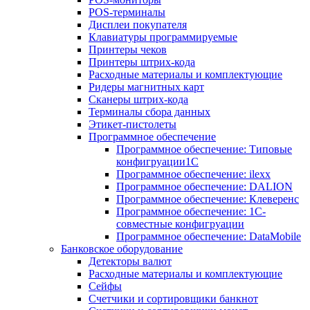
POS-терминалы
Дисплеи покупателя
Клавиатуры программируемые
Принтеры чеков
Принтеры штрих-кода
Расходные материалы и комплектующие
Ридеры магнитных карт
Сканеры штрих-кода
Терминалы сбора данных
Этикет-пистолеты
Программное обеспечение
Программное обеспечение: Типовые
конфигруации1С
Программное обеспечение: ilexx
Программное обеспечение: DALION
Программное обеспечение: Клеверенс
Программное обеспечение: 1С-
совместные конфигруации
Программное обеспечение: DataMobile
Банковское оборудование
Детекторы валют
Расходные материалы и комплектующие
Сейфы
Счетчики и сортировщики банкнот