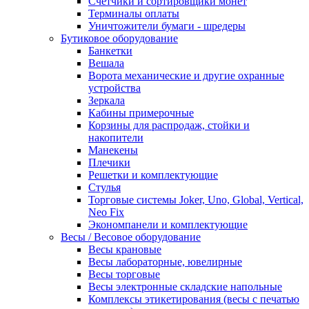
Счетчики и сортировщики монет
Терминалы оплаты
Уничтожители бумаги - шредеры
Бутиковое оборудование
Банкетки
Вешала
Ворота механические и другие охранные
устройства
Зеркала
Кабины примерочные
Корзины для распродаж, стойки и
накопители
Манекены
Плечики
Решетки и комплектующие
Стулья
Торговые системы Joker, Uno, Global, Vertical,
Neo Fix
Экономпанели и комплектующие
Весы / Весовое оборудование
Весы крановые
Весы лабораторные, ювелирные
Весы торговые
Весы электронные складские напольные
Комплексы этикетирования (весы с печатью