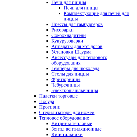
Печи для пиццы
Печи для пиццы
Комплектующие для печей для
пиццы
Прессы для гамбургеров
Рисоварки
Сокоохладители
Кукурузоварки
Аппараты для хот-догов
Установки Шаурма
Аксессуары для теплового
оборудования
Темперы для шоколада
Столы для пиццы
Фритюрницы
Чебуречницы
Электрошашлычницы
Палатки торговые
Посуда
Противни
Стерилизаторы для ножей
Тепловое оборудование
Витрины тепловые
Зонты вентиляционные
Кипятильники