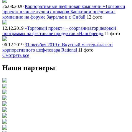
26.08.2020
Корпоративный шеф-повар компании «Торговый
проект» в числе лучших поваров Башкирии представил
компанию на форуме Зауралье в г. Сибай
12 фото
12.12.2019
«Торговый проект» – соорганизатор деловой
программы на фестивале продуктов «Наш бренд»
11 фото
06.12.2019
31 октября 2019 г. Вкусный мастер-класс от
корпоративного шеф-повара Rational
11 фото
Смотреть все
Наши партнеры