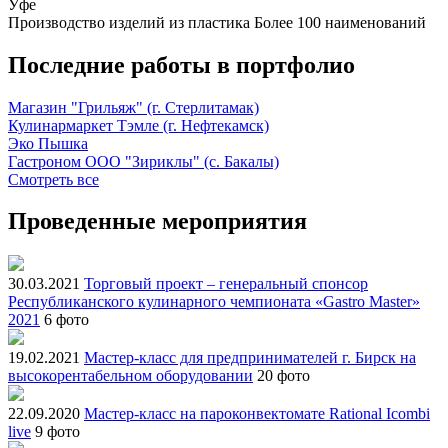
Уфе
Производство изделий из пластика
Более 100 наименований
Последние работы в портфолио
Магазин "Грильяж" (г. Стерлитамак)
Кулинармаркет Тэмле (г. Нефтекамск)
Эко Пышка
Гастроном ООО "Зириклы" (с. Бакалы)
Смотреть все
Проведенные мероприятия
30.03.2021
Торговый проект – генеральный спонсор
Республиканского кулинарного чемпионата «Gastro Master»
2021
6 фото
19.02.2021
Мастер-класс для предпринимателей г. Бирск на
высокорентабельном оборудовании
20 фото
22.09.2020
Мастер-класс на пароконвектомате Rational Icombi
live
9 фото