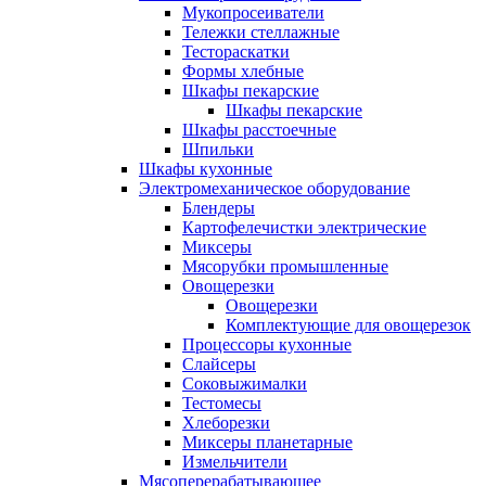
Мукопросеиватели
Тележки стеллажные
Тестораскатки
Формы хлебные
Шкафы пекарские
Шкафы пекарские
Шкафы расстоечные
Шпильки
Шкафы кухонные
Электромеханическое оборудование
Блендеры
Картофелечистки электрические
Миксеры
Мясорубки промышленные
Овощерезки
Овощерезки
Комплектующие для овощерезок
Процессоры кухонные
Слайсеры
Соковыжималки
Тестомесы
Хлеборезки
Миксеры планетарные
Измельчители
Мясоперерабатывающее