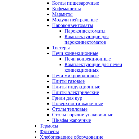
Котлы пищеварочные
Кофемашины
Мармиты
Модули нейтральные
Пароконвектоматы
Пароконвектоматы
Комплектующие для
пароконвектоматов
Тостеры
Печи конвекционные
Печи конвекционные
Комплектующие для печей
конвекционных
Печи микроволновые
Плиты газовые
Плиты индукционные
Плиты электрические
Грили для кур
Поверхности жарочные
Столы тепловые
Столы горячие упаковочные
Шкафы жарочные
Термосы
Фризеры
Хлебопекарное оборудование