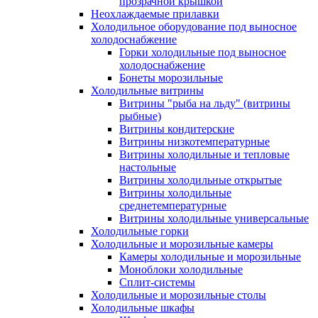
прозрачной крышкой
Неохлаждаемые прилавки
Холодильное оборудование под выносное
холодоснабжение
Горки холодильные под выносное
холодоснабжение
Бонеты морозильные
Холодильные витрины
Витрины "рыба на льду" (витрины
рыбные)
Витрины кондитерские
Витрины низкотемпературные
Витрины холодильные и тепловые
настольные
Витрины холодильные открытые
Витрины холодильные
среднетемпературные
Витрины холодильные универсальные
Холодильные горки
Холодильные и морозильные камеры
Камеры холодильные и морозильные
Моноблоки холодильные
Сплит-системы
Холодильные и морозильные столы
Холодильные шкафы