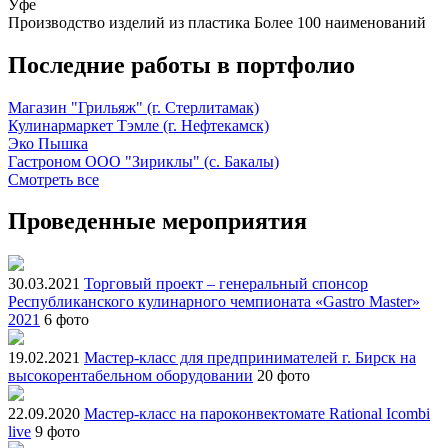
Уфе
Производство изделий из пластика
Более 100 наименований
Последние работы в портфолио
Магазин "Грильяж" (г. Стерлитамак)
Кулинармаркет Тэмле (г. Нефтекамск)
Эко Пышка
Гастроном ООО "Зириклы" (с. Бакалы)
Смотреть все
Проведенные мероприятия
30.03.2021
Торговый проект – генеральный спонсор
Республиканского кулинарного чемпионата «Gastro Master»
2021
6 фото
19.02.2021
Мастер-класс для предпринимателей г. Бирск на
высокорентабельном оборудовании
20 фото
22.09.2020
Мастер-класс на пароконвектомате Rational Icombi
live
9 фото