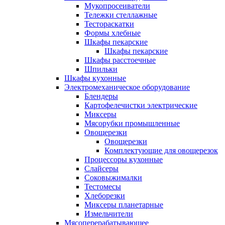
Мукопросеиватели
Тележки стеллажные
Тестораскатки
Формы хлебные
Шкафы пекарские
Шкафы пекарские
Шкафы расстоечные
Шпильки
Шкафы кухонные
Электромеханическое оборудование
Блендеры
Картофелечистки электрические
Миксеры
Мясорубки промышленные
Овощерезки
Овощерезки
Комплектующие для овощерезок
Процессоры кухонные
Слайсеры
Соковыжималки
Тестомесы
Хлеборезки
Миксеры планетарные
Измельчители
Мясоперерабатывающее