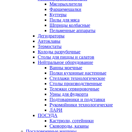
Мясорыхлители
Фаршемешалки
Куттеры
Пилы для мяса
Шприцы колбасные
Пельменные аппараты
Дегидраторы
Автоклавы
Термостаты
Колоды разрубочные
Столы для пиццы и салатов
Нейтральное оборудование
Ванны моечные
Полки кухонные настенные
Стеллажи технологические
Столы производственные
Тележки сервировочные
Урны для фудкорта
Подтоварники и подставки
Рукомойники технологические
ЛАРИ
ПОСУДА
Кастрюли, сотейники
Сковороды, казаны
Посудомоечные машины