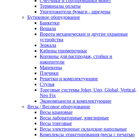
Счетчики и сортировщики монет
Терминалы оплаты
Уничтожители бумаги - шредеры
Бутиковое оборудование
Банкетки
Вешала
Ворота механические и другие охранные
устройства
Зеркала
Кабины примерочные
Корзины для распродаж, стойки и
накопители
Манекены
Плечики
Решетки и комплектующие
Стулья
Торговые системы Joker, Uno, Global, Vertical,
Neo Fix
Экономпанели и комплектующие
Весы / Весовое оборудование
Весы крановые
Весы лабораторные, ювелирные
Весы торговые
Весы электронные складские напольные
Комплексы этикетирования (весы с печатью