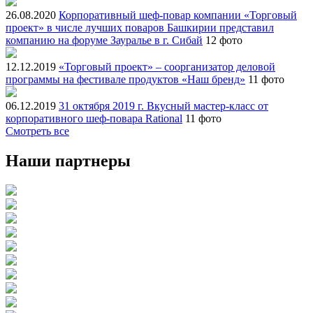
26.08.2020
Корпоративный шеф-повар компании «Торговый
проект» в числе лучших поваров Башкирии представил
компанию на форуме Зауралье в г. Сибай
12 фото
12.12.2019
«Торговый проект» – соорганизатор деловой
программы на фестивале продуктов «Наш бренд»
11 фото
06.12.2019
31 октября 2019 г. Вкусный мастер-класс от
корпоративного шеф-повара Rational
11 фото
Смотреть все
Наши партнеры