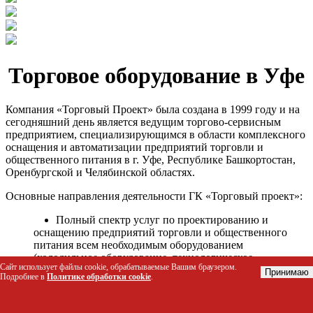
Торговое оборудование в Уфе
Компания «Торговый Проект» была создана в 1999 году и на
сегодняшний день является ведущим торгово-сервисным
предприятием, специализирующимся в области комплексного
оснащения и автоматизации предприятий торговли и
общественного питания в г. Уфе, Республике Башкортостан,
Оренбургской и Челябинской областях.
Основные направления деятельности ГК «Торговый проект»:
Полный спектр услуг по проектированию и
оснащению предприятий торговли и общественного
питания всем необходимым оборудованием
(холодильное оборудование, технологическое
Сайт использует файлы cookie, обрабатываемые Вашим браузером.
оборудование, стеллажное оборудование и т.д.);
Принимаю
Подробнее в
Политике обработки cookie
.
Автоматизация торговых процессов и внедрения
программных продуктов;
Гарантийное и послегарантийное сервисное