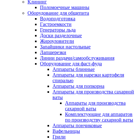
Клининг
Поломоечные машины
Оборудование для общепита
Водоподготовка
Гастроемкости
Генераторы льда
Доски разделочные
Жироуловители
Запайщики настольные
Лапшерезки
Линии раздачи/самообслуживания
Оборудование для фаст-фуда
Аппараты блинные
Аппараты для нарезки картофеля
спиралью
Аппараты для попкорна
Аппараты для производства сахарной
ваты
Аппараты для производства
сахарной ваты
Комплектующие для аппаратов
по производству сахарной ваты
Аппараты пончиковые
Вафельницы
Грили