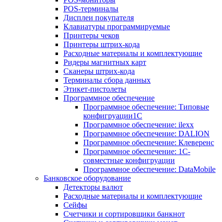
POS-терминалы
Дисплеи покупателя
Клавиатуры программируемые
Принтеры чеков
Принтеры штрих-кода
Расходные материалы и комплектующие
Ридеры магнитных карт
Сканеры штрих-кода
Терминалы сбора данных
Этикет-пистолеты
Программное обеспечение
Программное обеспечение: Типовые
конфигруации1С
Программное обеспечение: ilexx
Программное обеспечение: DALION
Программное обеспечение: Клеверенс
Программное обеспечение: 1С-
совместные конфигруации
Программное обеспечение: DataMobile
Банковское оборудование
Детекторы валют
Расходные материалы и комплектующие
Сейфы
Счетчики и сортировщики банкнот