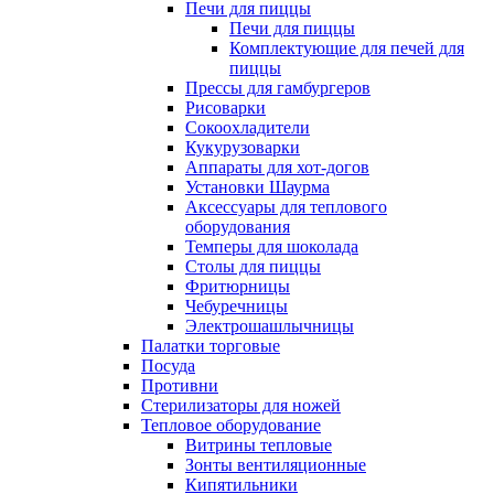
Печи для пиццы
Печи для пиццы
Комплектующие для печей для
пиццы
Прессы для гамбургеров
Рисоварки
Сокоохладители
Кукурузоварки
Аппараты для хот-догов
Установки Шаурма
Аксессуары для теплового
оборудования
Темперы для шоколада
Столы для пиццы
Фритюрницы
Чебуречницы
Электрошашлычницы
Палатки торговые
Посуда
Противни
Стерилизаторы для ножей
Тепловое оборудование
Витрины тепловые
Зонты вентиляционные
Кипятильники