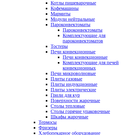
Котлы пищеварочные
Кофемашины
Мармиты
Модули нейтральные
Пароконвектоматы
Пароконвектоматы
Комплектующие для
пароконвектоматов
Тостеры
Печи конвекционные
Печи конвекционные
Комплектующие для печей
конвекционных
Печи микроволновые
Плиты газовые
Плиты индукционные
Плиты электрические
Грили для кур
Поверхности жарочные
Столы тепловые
Столы горячие упаковочные
Шкафы жарочные
Термосы
Фризеры
Хлебопекарное оборудование