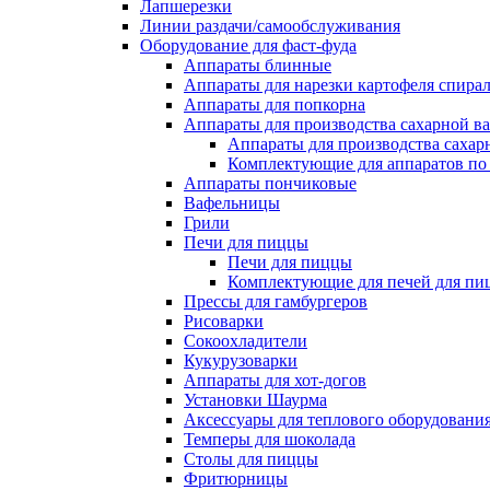
Лапшерезки
Линии раздачи/самообслуживания
Оборудование для фаст-фуда
Аппараты блинные
Аппараты для нарезки картофеля спира
Аппараты для попкорна
Аппараты для производства сахарной в
Аппараты для производства сахар
Комплектующие для аппаратов по 
Аппараты пончиковые
Вафельницы
Грили
Печи для пиццы
Печи для пиццы
Комплектующие для печей для пи
Прессы для гамбургеров
Рисоварки
Сокоохладители
Кукурузоварки
Аппараты для хот-догов
Установки Шаурма
Аксессуары для теплового оборудовани
Темперы для шоколада
Столы для пиццы
Фритюрницы