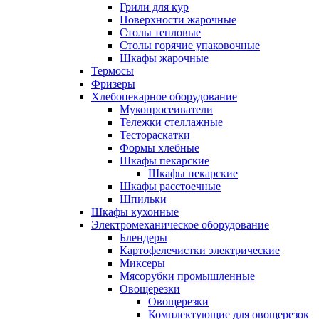
Грили для кур
Поверхности жарочные
Столы тепловые
Столы горячие упаковочные
Шкафы жарочные
Термосы
Фризеры
Хлебопекарное оборудование
Мукопросеиватели
Тележки стеллажные
Тестораскатки
Формы хлебные
Шкафы пекарские
Шкафы пекарские
Шкафы расстоечные
Шпильки
Шкафы кухонные
Электромеханическое оборудование
Блендеры
Картофелечистки электрические
Миксеры
Мясорубки промышленные
Овощерезки
Овощерезки
Комплектующие для овощерезок