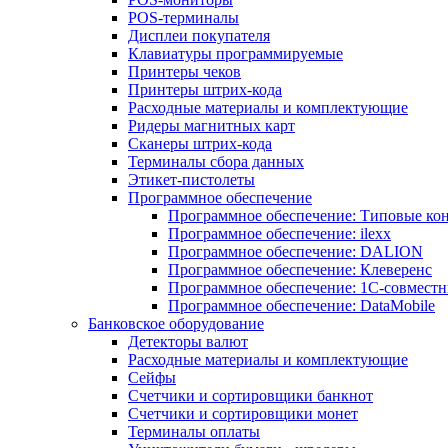
POS-терминалы
Дисплеи покупателя
Клавиатуры программируемые
Принтеры чеков
Принтеры штрих-кода
Расходные материалы и комплектующие
Ридеры магнитных карт
Сканеры штрих-кода
Терминалы сбора данных
Этикет-пистолеты
Программное обеспечение
Программное обеспечение: Типовые к
Программное обеспечение: ilexx
Программное обеспечение: DALION
Программное обеспечение: Клеверенс
Программное обеспечение: 1С-совмест
Программное обеспечение: DataMobile
Банковское оборудование
Детекторы валют
Расходные материалы и комплектующие
Сейфы
Счетчики и сортировщики банкнот
Счетчики и сортировщики монет
Терминалы оплаты