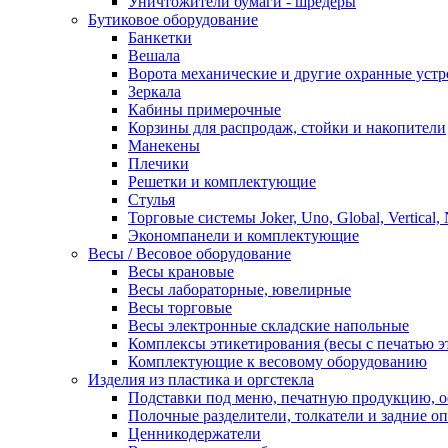
Уничтожители бумаги - шредеры
Бутиковое оборудование
Банкетки
Вешала
Ворота механические и другие охранные устр
Зеркала
Кабины примерочные
Корзины для распродаж, стойки и накопители
Манекены
Плечики
Решетки и комплектующие
Стулья
Торговые системы Joker, Uno, Global, Vertical,
Экономпанели и комплектующие
Весы / Весовое оборудование
Весы крановые
Весы лабораторные, ювелирные
Весы торговые
Весы электронные складские напольные
Комплексы этикетирования (весы с печатью э
Комплектующие к весовому оборудованию
Изделия из пластика и оргстекла
Подставки под меню, печатную продукцию, 
Полочные разделители, толкатели и задние о
Ценникодержатели