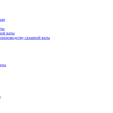
лью
аты
ной ваты
производству сахарной ваты
ццы
я