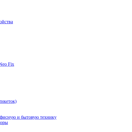
ойства
 Neo Fix
тикеток)
офисную и бытовую технику
поры