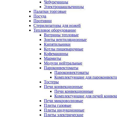
Чебуречницы
Электрошашлычницы
Палатки торговые
Посуда
Противни
Стерилизаторы для ножей
Тепловое оборудование
Витрины тепловые
Зонты вентиляционные
Кипятильники
Котлы пищеварочные
Кофемашины
Мармиты
Модули нейтральные
Пароконвектоматы
Пароконвектоматы
Комплектующие для пароконвекто
Тостеры
Печи конвекционные
Печи конвекционные
Комплектующие для печей конве
Печи микроволновые
Плиты газовые
Плиты индукционные
Плиты электрические