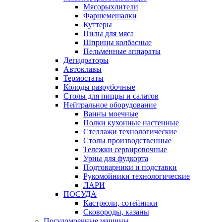
Мясорыхлители
Фаршемешалки
Куттеры
Пилы для мяса
Шприцы колбасные
Пельменные аппараты
Дегидраторы
Автоклавы
Термостаты
Колоды разрубочные
Столы для пиццы и салатов
Нейтральное оборудование
Ванны моечные
Полки кухонные настенные
Стеллажи технологические
Столы производственные
Тележки сервировочные
Урны для фудкорта
Подтоварники и подставки
Рукомойники технологические
ЛАРИ
ПОСУДА
Кастрюли, сотейники
Сковороды, казаны
Посудомоечные машины