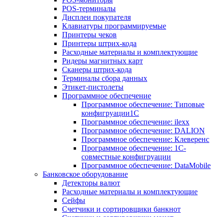
POS-терминалы
Дисплеи покупателя
Клавиатуры программируемые
Принтеры чеков
Принтеры штрих-кода
Расходные материалы и комплектующие
Ридеры магнитных карт
Сканеры штрих-кода
Терминалы сбора данных
Этикет-пистолеты
Программное обеспечение
Программное обеспечение: Типовые
конфигруации1С
Программное обеспечение: ilexx
Программное обеспечение: DALION
Программное обеспечение: Клеверенс
Программное обеспечение: 1С-
совместные конфигруации
Программное обеспечение: DataMobile
Банковское оборудование
Детекторы валют
Расходные материалы и комплектующие
Сейфы
Счетчики и сортировщики банкнот