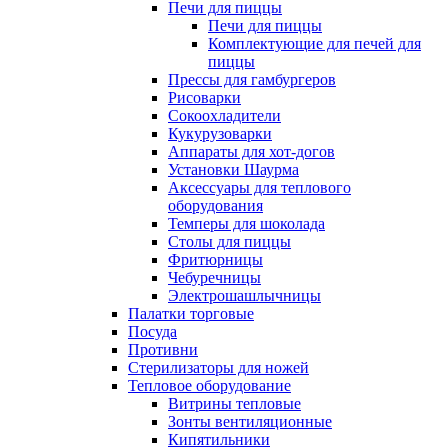
Печи для пиццы
Печи для пиццы
Комплектующие для печей для
пиццы
Прессы для гамбургеров
Рисоварки
Сокоохладители
Кукурузоварки
Аппараты для хот-догов
Установки Шаурма
Аксессуары для теплового
оборудования
Темперы для шоколада
Столы для пиццы
Фритюрницы
Чебуречницы
Электрошашлычницы
Палатки торговые
Посуда
Противни
Стерилизаторы для ножей
Тепловое оборудование
Витрины тепловые
Зонты вентиляционные
Кипятильники