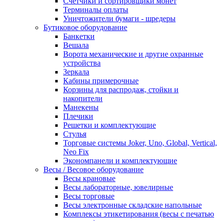
Счетчики и сортировщики монет
Терминалы оплаты
Уничтожители бумаги - шредеры
Бутиковое оборудование
Банкетки
Вешала
Ворота механические и другие охранные
устройства
Зеркала
Кабины примерочные
Корзины для распродаж, стойки и
накопители
Манекены
Плечики
Решетки и комплектующие
Стулья
Торговые системы Joker, Uno, Global, Vertical,
Neo Fix
Экономпанели и комплектующие
Весы / Весовое оборудование
Весы крановые
Весы лабораторные, ювелирные
Весы торговые
Весы электронные складские напольные
Комплексы этикетирования (весы с печатью