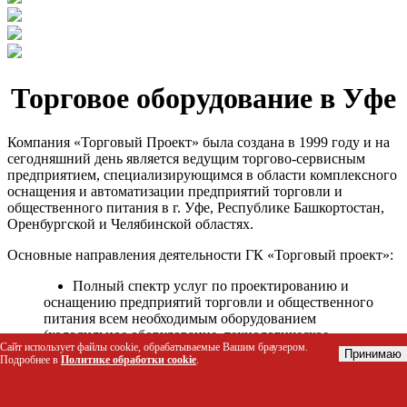
Торговое оборудование в Уфе
Компания «Торговый Проект» была создана в 1999 году и на
сегодняшний день является ведущим торгово-сервисным
предприятием, специализирующимся в области комплексного
оснащения и автоматизации предприятий торговли и
общественного питания в г. Уфе, Республике Башкортостан,
Оренбургской и Челябинской областях.
Основные направления деятельности ГК «Торговый проект»:
Полный спектр услуг по проектированию и
оснащению предприятий торговли и общественного
питания всем необходимым оборудованием
(холодильное оборудование, технологическое
Сайт использует файлы cookie, обрабатываемые Вашим браузером.
оборудование, стеллажное оборудование и т.д.);
Принимаю
Подробнее в
Политике обработки cookie
.
Автоматизация торговых процессов и внедрения
программных продуктов;
Гарантийное и послегарантийное сервисное