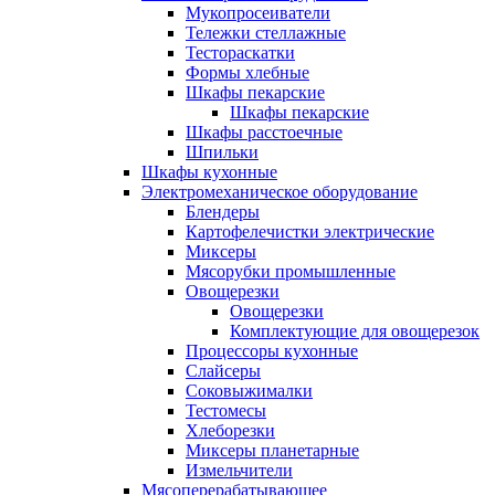
Мукопросеиватели
Тележки стеллажные
Тестораскатки
Формы хлебные
Шкафы пекарские
Шкафы пекарские
Шкафы расстоечные
Шпильки
Шкафы кухонные
Электромеханическое оборудование
Блендеры
Картофелечистки электрические
Миксеры
Мясорубки промышленные
Овощерезки
Овощерезки
Комплектующие для овощерезок
Процессоры кухонные
Слайсеры
Соковыжималки
Тестомесы
Хлеборезки
Миксеры планетарные
Измельчители
Мясоперерабатывающее