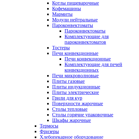
Котлы пищеварочные
Кофемашины
Мармиты
Модули нейтральные
Пароконвектоматы
Пароконвектоматы
Комплектующие для
пароконвектоматов
Тостеры
Печи конвекционные
Печи конвекционные
Комплектующие для печей
конвекционных
Печи микроволновые
Плиты газовые
Плиты индукционные
Плиты электрические
Грили для кур
Поверхности жарочные
Столы тепловые
Столы горячие упаковочные
Шкафы жарочные
Термосы
Фризеры
Хлебопекарное оборудование