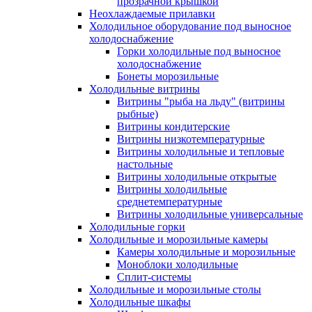
прозрачной крышкой
Неохлаждаемые прилавки
Холодильное оборудование под выносное
холодоснабжение
Горки холодильные под выносное
холодоснабжение
Бонеты морозильные
Холодильные витрины
Витрины "рыба на льду" (витрины
рыбные)
Витрины кондитерские
Витрины низкотемпературные
Витрины холодильные и тепловые
настольные
Витрины холодильные открытые
Витрины холодильные
среднетемпературные
Витрины холодильные универсальные
Холодильные горки
Холодильные и морозильные камеры
Камеры холодильные и морозильные
Моноблоки холодильные
Сплит-системы
Холодильные и морозильные столы
Холодильные шкафы