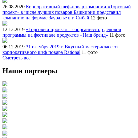
26.08.2020
Корпоративный шеф-повар компании «Торговый
проект» в числе лучших поваров Башкирии представил
компанию на форуме Зауралье в г. Сибай
12 фото
12.12.2019
«Торговый проект» – соорганизатор деловой
программы на фестивале продуктов «Наш бренд»
11 фото
06.12.2019
31 октября 2019 г. Вкусный мастер-класс от
корпоративного шеф-повара Rational
11 фото
Смотреть все
Наши партнеры