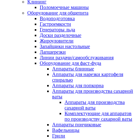
Клининг
Поломоечные машины
Оборудование для общепита
Водоподготовка
Гастроемкости
Генераторы льда
Доски разделочные
Жироуловители
Запайщики настольные
Лапшерезки
Линии раздачи/самообслуживания
Оборудование для фаст-фуда
Аппараты блинные
Аппараты для нарезки картофеля
спиралью
Аппараты для попкорна
Аппараты для производства сахарной
ваты
Аппараты для производства
сахарной ваты
Комплектующие для аппаратов
по производству сахарной ваты
Аппараты пончиковые
Вафельницы
Грили