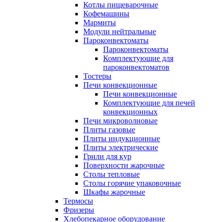
Котлы пищеварочные
Кофемашины
Мармиты
Модули нейтральные
Пароконвектоматы
Пароконвектоматы
Комплектующие для
пароконвектоматов
Тостеры
Печи конвекционные
Печи конвекционные
Комплектующие для печей
конвекционных
Печи микроволновые
Плиты газовые
Плиты индукционные
Плиты электрические
Грили для кур
Поверхности жарочные
Столы тепловые
Столы горячие упаковочные
Шкафы жарочные
Термосы
Фризеры
Хлебопекарное оборудование