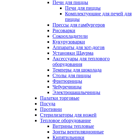
Печи для пиццы
Печи для пиццы
Комплектующие для печей для
пиццы
Прессы для гамбургеров
Рисоварки
Сокоохладители
Кукурузоварки
Аппараты для хот-догов
Установки Шаурма
Аксессуары для теплового
оборудования
Темперы для шоколада
Столы для пиццы
Фритюрницы
Чебуречницы
Электрошашлычницы
Палатки торговые
Посуда
Противни
Стерилизаторы для ножей
Тепловое оборудование
Витрины тепловые
Зонты вентиляционные
Кипятильники