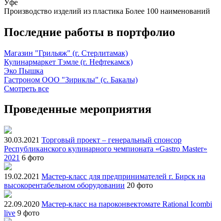
Уфе
Производство изделий из пластика
Более 100 наименований
Последние работы в портфолио
Магазин "Грильяж" (г. Стерлитамак)
Кулинармаркет Тэмле (г. Нефтекамск)
Эко Пышка
Гастроном ООО "Зириклы" (с. Бакалы)
Смотреть все
Проведенные мероприятия
30.03.2021
Торговый проект – генеральный спонсор
Республиканского кулинарного чемпионата «Gastro Master»
2021
6 фото
19.02.2021
Мастер-класс для предпринимателей г. Бирск на
высокорентабельном оборудовании
20 фото
22.09.2020
Мастер-класс на пароконвектомате Rational Icombi
live
9 фото