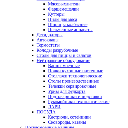
Мясорыхлители
Фаршемешалки
Куттеры
Пилы для мяса
Шприцы колбасные
Пельменные аппараты
Дегидраторы
Автоклавы
Термостаты
Колоды разрубочные
Столы для пиццы и салатов
Нейтральное оборудование
Ванны моечные
Полки кухонные настенные
Стеллажи технологические
Столы производственные
Тележки сервировочные
Урны для фудкорта
Подтоварники и подставки
Рукомойники технологические
ЛАРИ
ПОСУДА
Кастрюли, сотейники
Сковороды, казаны
Посудомоечные машины