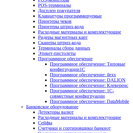
POS-терминалы
Дисплеи покупателя
Клавиатуры программируемые
Принтеры чеков
Принтеры штрих-кода
Расходные материалы и комплектующие
Ридеры магнитных карт
Сканеры штрих-кода
Терминалы сбора данных
Этикет-пистолеты
Программное обеспечение
Программное обеспечение: Типовые
конфигруации1С
Программное обеспечение: ilexx
Программное обеспечение: DALION
Программное обеспечение: Клеверенс
Программное обеспечение: 1С-
совместные конфигруации
Программное обеспечение: DataMobile
Банковское оборудование
Детекторы валют
Расходные материалы и комплектующие
Сейфы
Счетчики и сортировщики банкнот