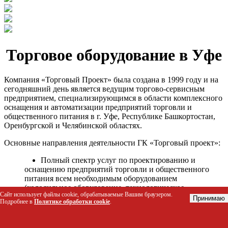
Торговое оборудование в Уфе
Компания «Торговый Проект» была создана в 1999 году и на
сегодняшний день является ведущим торгово-сервисным
предприятием, специализирующимся в области комплексного
оснащения и автоматизации предприятий торговли и
общественного питания в г. Уфе, Республике Башкортостан,
Оренбургской и Челябинской областях.
Основные направления деятельности ГК «Торговый проект»:
Полный спектр услуг по проектированию и
оснащению предприятий торговли и общественного
питания всем необходимым оборудованием
(холодильное оборудование, технологическое
Сайт использует файлы cookie, обрабатываемые Вашим браузером.
оборудование, стеллажное оборудование и т.д.);
Принимаю
Подробнее в
Политике обработки cookie
.
Автоматизация торговых процессов и внедрения
программных продуктов;
Гарантийное и послегарантийное сервисное