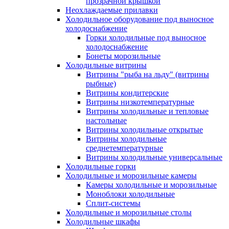
прозрачной крышкой
Неохлаждаемые прилавки
Холодильное оборудование под выносное
холодоснабжение
Горки холодильные под выносное
холодоснабжение
Бонеты морозильные
Холодильные витрины
Витрины "рыба на льду" (витрины
рыбные)
Витрины кондитерские
Витрины низкотемпературные
Витрины холодильные и тепловые
настольные
Витрины холодильные открытые
Витрины холодильные
среднетемпературные
Витрины холодильные универсальные
Холодильные горки
Холодильные и морозильные камеры
Камеры холодильные и морозильные
Моноблоки холодильные
Сплит-системы
Холодильные и морозильные столы
Холодильные шкафы