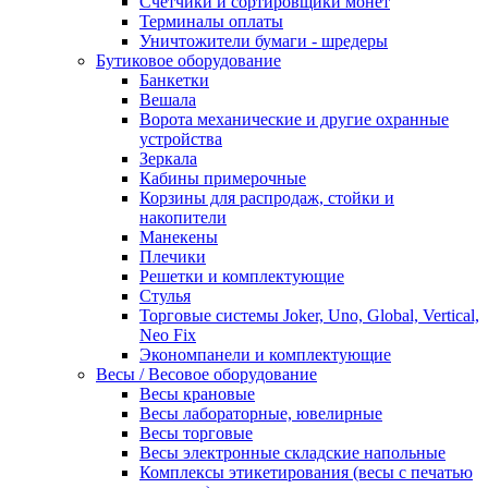
Счетчики и сортировщики монет
Терминалы оплаты
Уничтожители бумаги - шредеры
Бутиковое оборудование
Банкетки
Вешала
Ворота механические и другие охранные
устройства
Зеркала
Кабины примерочные
Корзины для распродаж, стойки и
накопители
Манекены
Плечики
Решетки и комплектующие
Стулья
Торговые системы Joker, Uno, Global, Vertical,
Neo Fix
Экономпанели и комплектующие
Весы / Весовое оборудование
Весы крановые
Весы лабораторные, ювелирные
Весы торговые
Весы электронные складские напольные
Комплексы этикетирования (весы с печатью