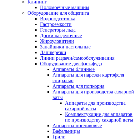
Клининг
Поломоечные машины
Оборудование для общепита
Водоподготовка
Гастроемкости
Генераторы льда
Доски разделочные
Жироуловители
Запайщики настольные
Лапшерезки
Линии раздачи/самообслуживания
Оборудование для фаст-фуда
Аппараты блинные
Аппараты для нарезки картофеля
спиралью
Аппараты для попкорна
Аппараты для производства сахарной
ваты
Аппараты для производства
сахарной ваты
Комплектующие для аппаратов
по производству сахарной ваты
Аппараты пончиковые
Вафельницы
Грили