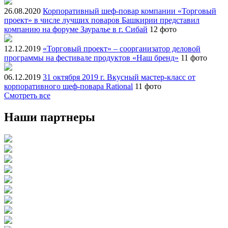
26.08.2020
Корпоративный шеф-повар компании «Торговый
проект» в числе лучших поваров Башкирии представил
компанию на форуме Зауралье в г. Сибай
12 фото
12.12.2019
«Торговый проект» – соорганизатор деловой
программы на фестивале продуктов «Наш бренд»
11 фото
06.12.2019
31 октября 2019 г. Вкусный мастер-класс от
корпоративного шеф-повара Rational
11 фото
Смотреть все
Наши партнеры