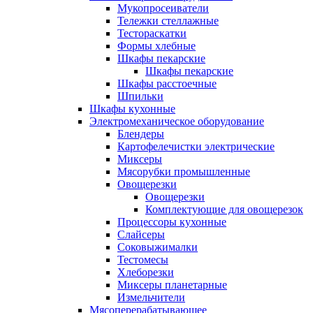
Мукопросеиватели
Тележки стеллажные
Тестораскатки
Формы хлебные
Шкафы пекарские
Шкафы пекарские
Шкафы расстоечные
Шпильки
Шкафы кухонные
Электромеханическое оборудование
Блендеры
Картофелечистки электрические
Миксеры
Мясорубки промышленные
Овощерезки
Овощерезки
Комплектующие для овощерезок
Процессоры кухонные
Слайсеры
Соковыжималки
Тестомесы
Хлеборезки
Миксеры планетарные
Измельчители
Мясоперерабатывающее