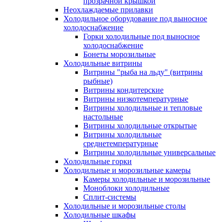
прозрачной крышкой
Неохлаждаемые прилавки
Холодильное оборудование под выносное
холодоснабжение
Горки холодильные под выносное
холодоснабжение
Бонеты морозильные
Холодильные витрины
Витрины "рыба на льду" (витрины
рыбные)
Витрины кондитерские
Витрины низкотемпературные
Витрины холодильные и тепловые
настольные
Витрины холодильные открытые
Витрины холодильные
среднетемпературные
Витрины холодильные универсальные
Холодильные горки
Холодильные и морозильные камеры
Камеры холодильные и морозильные
Моноблоки холодильные
Сплит-системы
Холодильные и морозильные столы
Холодильные шкафы