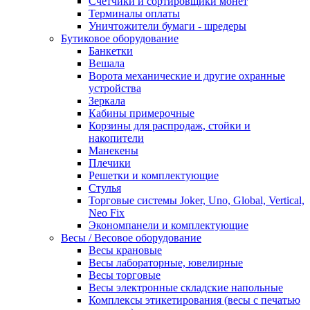
Счетчики и сортировщики монет
Терминалы оплаты
Уничтожители бумаги - шредеры
Бутиковое оборудование
Банкетки
Вешала
Ворота механические и другие охранные
устройства
Зеркала
Кабины примерочные
Корзины для распродаж, стойки и
накопители
Манекены
Плечики
Решетки и комплектующие
Стулья
Торговые системы Joker, Uno, Global, Vertical,
Neo Fix
Экономпанели и комплектующие
Весы / Весовое оборудование
Весы крановые
Весы лабораторные, ювелирные
Весы торговые
Весы электронные складские напольные
Комплексы этикетирования (весы с печатью