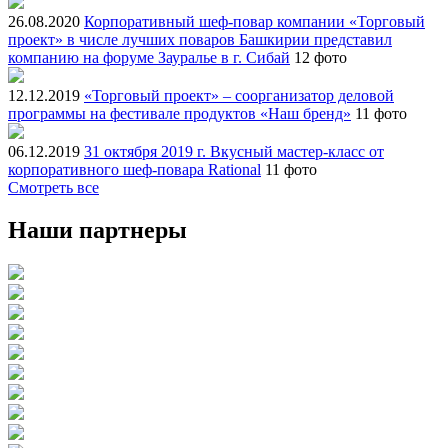
26.08.2020
Корпоративный шеф-повар компании «Торговый
проект» в числе лучших поваров Башкирии представил
компанию на форуме Зауралье в г. Сибай
12 фото
12.12.2019
«Торговый проект» – соорганизатор деловой
программы на фестивале продуктов «Наш бренд»
11 фото
06.12.2019
31 октября 2019 г. Вкусный мастер-класс от
корпоративного шеф-повара Rational
11 фото
Смотреть все
Наши партнеры