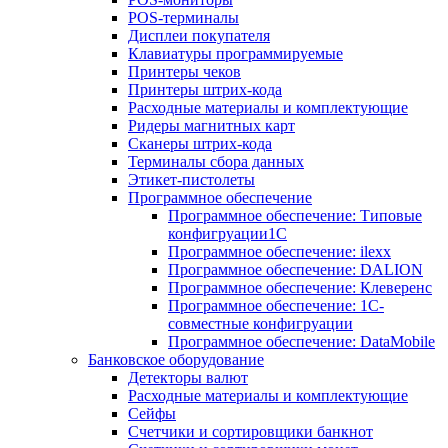
POS-терминалы
Дисплеи покупателя
Клавиатуры программируемые
Принтеры чеков
Принтеры штрих-кода
Расходные материалы и комплектующие
Ридеры магнитных карт
Сканеры штрих-кода
Терминалы сбора данных
Этикет-пистолеты
Программное обеспечение
Программное обеспечение: Типовые
конфигруации1С
Программное обеспечение: ilexx
Программное обеспечение: DALION
Программное обеспечение: Клеверенс
Программное обеспечение: 1С-
совместные конфигруации
Программное обеспечение: DataMobile
Банковское оборудование
Детекторы валют
Расходные материалы и комплектующие
Сейфы
Счетчики и сортировщики банкнот