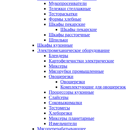
Мукопросеиватели
Тележки стеллажные
Тестораскатки
Формы хлебные
Шкафы пекарские
Шкафы пекарские
Шкафы расстоечные
Шпильки
Шкафы кухонные
Электромеханическое оборудование
Блендеры
Картофелечистки электрические
Миксеры
Мясорубки промышленные
Овощерезки
Овощерезки
Комплектующие для овощерезок
Процессоры кухонные
Слайсеры
Соковыжималки
Тестомесы
Хлеборезки
Миксеры планетарные
Измельчители
Мясоперерабатывающее