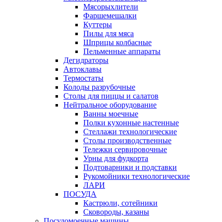
Мясорыхлители
Фаршемешалки
Куттеры
Пилы для мяса
Шприцы колбасные
Пельменные аппараты
Дегидраторы
Автоклавы
Термостаты
Колоды разрубочные
Столы для пиццы и салатов
Нейтральное оборудование
Ванны моечные
Полки кухонные настенные
Стеллажи технологические
Столы производственные
Тележки сервировочные
Урны для фудкорта
Подтоварники и подставки
Рукомойники технологические
ЛАРИ
ПОСУДА
Кастрюли, сотейники
Сковороды, казаны
Посудомоечные машины