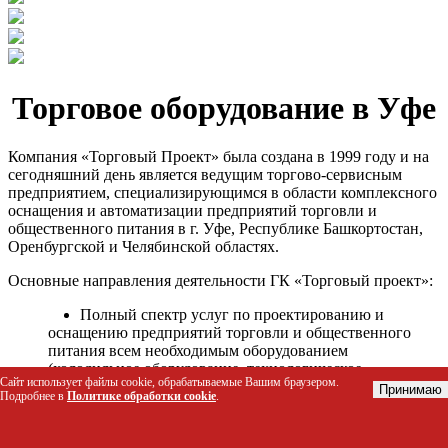
Торговое оборудование в Уфе
Компания «Торговый Проект» была создана в 1999 году и на
сегодняшний день является ведущим торгово-сервисным
предприятием, специализирующимся в области комплексного
оснащения и автоматизации предприятий торговли и
общественного питания в г. Уфе, Республике Башкортостан,
Оренбургской и Челябинской областях.
Основные направления деятельности ГК «Торговый проект»:
Полный спектр услуг по проектированию и
оснащению предприятий торговли и общественного
питания всем необходимым оборудованием
(холодильное оборудование, технологическое
Сайт использует файлы cookie, обрабатываемые Вашим браузером.
оборудование, стеллажное оборудование и т.д.);
Принимаю
Подробнее в
Политике обработки cookie
.
Автоматизация торговых процессов и внедрения
программных продуктов;
Гарантийное и послегарантийное сервисное