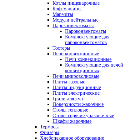
Котлы пищеварочные
Кофемашины
Мармиты
Модули нейтральные
Пароконвектоматы
Пароконвектоматы
Комплектующие для
пароконвектоматов
Тостеры
Печи конвекционные
Печи конвекционные
Комплектующие для печей
конвекционных
Печи микроволновые
Плиты газовые
Плиты индукционные
Плиты электрические
Грили для кур
Поверхности жарочные
Столы тепловые
Столы горячие упаковочные
Шкафы жарочные
Термосы
Фризеры
Хлебопекарное оборудование