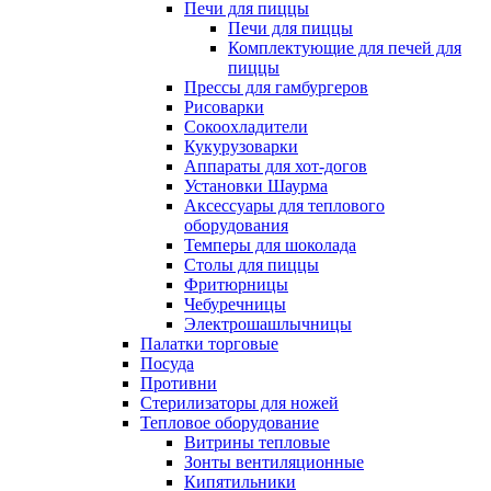
Печи для пиццы
Печи для пиццы
Комплектующие для печей для
пиццы
Прессы для гамбургеров
Рисоварки
Сокоохладители
Кукурузоварки
Аппараты для хот-догов
Установки Шаурма
Аксессуары для теплового
оборудования
Темперы для шоколада
Столы для пиццы
Фритюрницы
Чебуречницы
Электрошашлычницы
Палатки торговые
Посуда
Противни
Стерилизаторы для ножей
Тепловое оборудование
Витрины тепловые
Зонты вентиляционные
Кипятильники