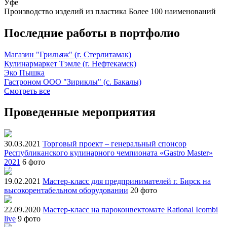
Уфе
Производство изделий из пластика
Более 100 наименований
Последние работы в портфолио
Магазин "Грильяж" (г. Стерлитамак)
Кулинармаркет Тэмле (г. Нефтекамск)
Эко Пышка
Гастроном ООО "Зириклы" (с. Бакалы)
Смотреть все
Проведенные мероприятия
30.03.2021
Торговый проект – генеральный спонсор
Республиканского кулинарного чемпионата «Gastro Master»
2021
6 фото
19.02.2021
Мастер-класс для предпринимателей г. Бирск на
высокорентабельном оборудовании
20 фото
22.09.2020
Мастер-класс на пароконвектомате Rational Icombi
live
9 фото