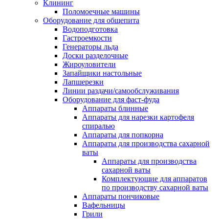
Клининг
Поломоечные машины
Оборудование для общепита
Водоподготовка
Гастроемкости
Генераторы льда
Доски разделочные
Жироуловители
Запайщики настольные
Лапшерезки
Линии раздачи/самообслуживания
Оборудование для фаст-фуда
Аппараты блинные
Аппараты для нарезки картофеля
спиралью
Аппараты для попкорна
Аппараты для производства сахарной
ваты
Аппараты для производства
сахарной ваты
Комплектующие для аппаратов
по производству сахарной ваты
Аппараты пончиковые
Вафельницы
Грили