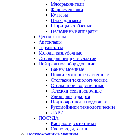
Мясорыхлители
Фаршемешалки
Куттеры
Пилы для мяса
Шприцы колбасные
Пельменные аппараты
Дегидраторы
Автоклавы
Термостаты
Колоды разрубочные
Столы для пиццы и салатов
Нейтральное оборудование
Ванны моечные
Полки кухонные настенные
Стеллажи технологические
Столы производственные
Тележки сервировочные
Урны для фудкорта
Подтоварники и подставки
Рукомойники технологические
ЛАРИ
ПОСУДА
Кастрюли, сотейники
Сковороды, казаны
Посудомоечные машины