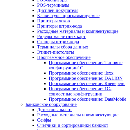
POS-терминалы
Дисплеи покупателя
Клавиатуры программируемые
Принтеры чеков
Принтеры штрих-кода
Расходные материалы и комплектующие
Ридеры магнитных карт
Сканеры штрих-кода
Терминалы сбора данных
Этикет-пистолеты
Программное обеспечение
Программное обеспечение: Типовые
конфигруации1С
Программное обеспечение: ilexx
Программное обеспечение: DALION
Программное обеспечение: Клеверенс
Программное обеспечение: 1С-
совместные конфигруации
Программное обеспечение: DataMobile
Банковское оборудование
Детекторы валют
Расходные материалы и комплектующие
Сейфы
Счетчики и сортировщики банкнот