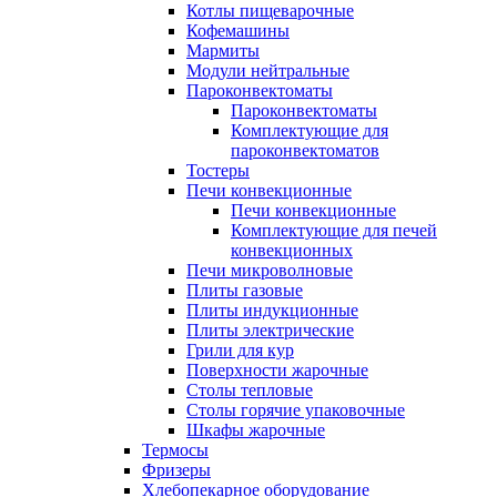
Котлы пищеварочные
Кофемашины
Мармиты
Модули нейтральные
Пароконвектоматы
Пароконвектоматы
Комплектующие для
пароконвектоматов
Тостеры
Печи конвекционные
Печи конвекционные
Комплектующие для печей
конвекционных
Печи микроволновые
Плиты газовые
Плиты индукционные
Плиты электрические
Грили для кур
Поверхности жарочные
Столы тепловые
Столы горячие упаковочные
Шкафы жарочные
Термосы
Фризеры
Хлебопекарное оборудование