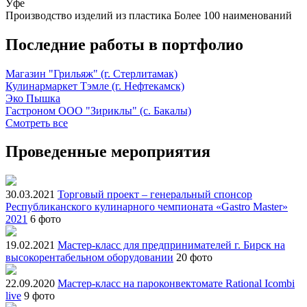
Уфе
Производство изделий из пластика
Более 100 наименований
Последние работы в портфолио
Магазин "Грильяж" (г. Стерлитамак)
Кулинармаркет Тэмле (г. Нефтекамск)
Эко Пышка
Гастроном ООО "Зириклы" (с. Бакалы)
Смотреть все
Проведенные мероприятия
30.03.2021
Торговый проект – генеральный спонсор
Республиканского кулинарного чемпионата «Gastro Master»
2021
6 фото
19.02.2021
Мастер-класс для предпринимателей г. Бирск на
высокорентабельном оборудовании
20 фото
22.09.2020
Мастер-класс на пароконвектомате Rational Icombi
live
9 фото