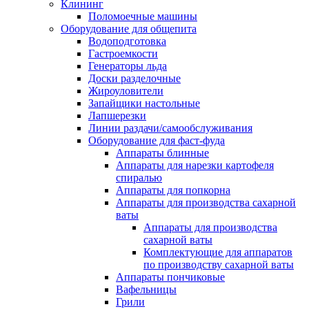
Клининг
Поломоечные машины
Оборудование для общепита
Водоподготовка
Гастроемкости
Генераторы льда
Доски разделочные
Жироуловители
Запайщики настольные
Лапшерезки
Линии раздачи/самообслуживания
Оборудование для фаст-фуда
Аппараты блинные
Аппараты для нарезки картофеля
спиралью
Аппараты для попкорна
Аппараты для производства сахарной
ваты
Аппараты для производства
сахарной ваты
Комплектующие для аппаратов
по производству сахарной ваты
Аппараты пончиковые
Вафельницы
Грили