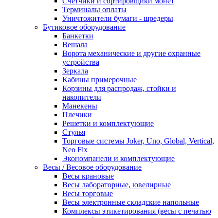
Счетчики и сортировщики монет
Терминалы оплаты
Уничтожители бумаги - шредеры
Бутиковое оборудование
Банкетки
Вешала
Ворота механические и другие охранные
устройства
Зеркала
Кабины примерочные
Корзины для распродаж, стойки и
накопители
Манекены
Плечики
Решетки и комплектующие
Стулья
Торговые системы Joker, Uno, Global, Vertical,
Neo Fix
Экономпанели и комплектующие
Весы / Весовое оборудование
Весы крановые
Весы лабораторные, ювелирные
Весы торговые
Весы электронные складские напольные
Комплексы этикетирования (весы с печатью