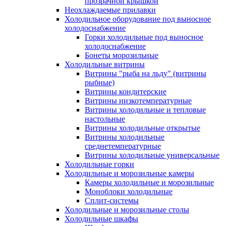
прозрачной крышкой
Неохлаждаемые прилавки
Холодильное оборудование под выносное
холодоснабжение
Горки холодильные под выносное
холодоснабжение
Бонеты морозильные
Холодильные витрины
Витрины "рыба на льду" (витрины
рыбные)
Витрины кондитерские
Витрины низкотемпературные
Витрины холодильные и тепловые
настольные
Витрины холодильные открытые
Витрины холодильные
среднетемпературные
Витрины холодильные универсальные
Холодильные горки
Холодильные и морозильные камеры
Камеры холодильные и морозильные
Моноблоки холодильные
Сплит-системы
Холодильные и морозильные столы
Холодильные шкафы