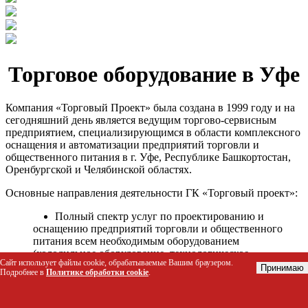
Торговое оборудование в Уфе
Компания «Торговый Проект» была создана в 1999 году и на
сегодняшний день является ведущим торгово-сервисным
предприятием, специализирующимся в области комплексного
оснащения и автоматизации предприятий торговли и
общественного питания в г. Уфе, Республике Башкортостан,
Оренбургской и Челябинской областях.
Основные направления деятельности ГК «Торговый проект»:
Полный спектр услуг по проектированию и
оснащению предприятий торговли и общественного
питания всем необходимым оборудованием
(холодильное оборудование, технологическое
Сайт использует файлы cookie, обрабатываемые Вашим браузером.
оборудование, стеллажное оборудование и т.д.);
Принимаю
Подробнее в
Политике обработки cookie
.
Автоматизация торговых процессов и внедрения
программных продуктов;
Гарантийное и послегарантийное сервисное