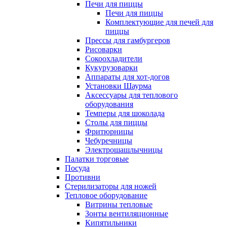
Печи для пиццы
Печи для пиццы
Комплектующие для печей для
пиццы
Прессы для гамбургеров
Рисоварки
Сокоохладители
Кукурузоварки
Аппараты для хот-догов
Установки Шаурма
Аксессуары для теплового
оборудования
Темперы для шоколада
Столы для пиццы
Фритюрницы
Чебуречницы
Электрошашлычницы
Палатки торговые
Посуда
Противни
Стерилизаторы для ножей
Тепловое оборудование
Витрины тепловые
Зонты вентиляционные
Кипятильники