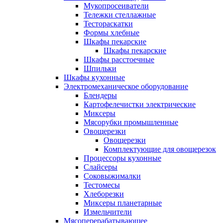
Мукопросеиватели
Тележки стеллажные
Тестораскатки
Формы хлебные
Шкафы пекарские
Шкафы пекарские
Шкафы расстоечные
Шпильки
Шкафы кухонные
Электромеханическое оборудование
Блендеры
Картофелечистки электрические
Миксеры
Мясорубки промышленные
Овощерезки
Овощерезки
Комплектующие для овощерезок
Процессоры кухонные
Слайсеры
Соковыжималки
Тестомесы
Хлеборезки
Миксеры планетарные
Измельчители
Мясоперерабатывающее