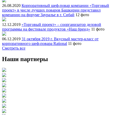
26.08.2020
Корпоративный шеф-повар компании «Торговый
проект» в числе лучших поваров Башкирии представил
компанию на форуме Зауралье в г. Сибай
12 фото
12.12.2019
«Торговый проект» – соорганизатор деловой
программы на фестивале продуктов «Наш бренд»
11 фото
06.12.2019
31 октября 2019 г. Вкусный мастер-класс от
корпоративного шеф-повара Rational
11 фото
Смотреть все
Наши партнеры